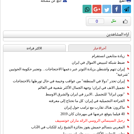
اطبع
أبلغ عن مشكلة
0
آراء المشاهدين
آخرالاخبار
الاکثر قراءة
زيادة متابعين انستقرام
ضبط شبكة لتبييض الاموال في ايران
إيران تتهم واشنطن بزيادة التوتر عبر دعمها الاحتجاجات... وتعتبر حكومة الحوثيين
"شرعية"
إيران تحذر "دولا في المنطقة" من عواقب وخيمة في حال تورطها بالاحتجاجات
تجميل الانف في ايران؛ وجهة الجمال الأكثر شعبية في العالم
"نوين ايرانا" للتجميل ..الابرز في ايران والشرق الاوسط
الجراحة التجميلية في إيران: كل ما تحتاج إلى معرفته
ماكرون: هناك تقارب مع ترامب حول إيران
40 فيلما يتوقع عرضها في مهرجان كان 2019
رحيل السينمائي الروسي الرائد مارلن خوتسييف
المغربي بنسالم حميش يفوز بجائزة الشيخ زايد للكتاب في الآداب
تطوير التعاون الأكاديمي بين طهران وسيول