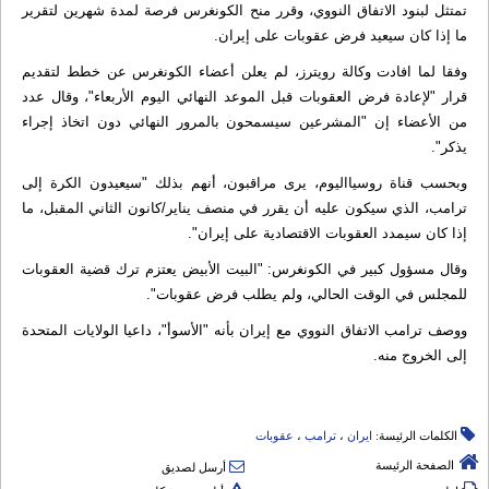
تمتثل لبنود الاتفاق النووي، وقرر منح الكونغرس فرصة لمدة شهرين لتقرير
ما إذا كان سيعيد فرض عقوبات على إيران.
وفقا لما افادت وكالة رويترز، لم يعلن أعضاء الكونغرس عن خطط لتقديم
قرار "لإعادة فرض العقوبات قبل الموعد النهائي اليوم الأربعاء"، وقال عدد
من الأعضاء إن "المشرعين سيسمحون بالمرور النهائي دون اتخاذ إجراء
يذكر".
وبحسب قناة روسيااليوم، يرى مراقبون، أنهم بذلك "سيعيدون الكرة إلى
ترامب، الذي سيكون عليه أن يقرر في منصف يناير/كانون الثاني المقبل، ما
إذا كان سيمدد العقوبات الاقتصادية على إيران".
وقال مسؤول كبير في الكونغرس: "البيت الأبيض يعتزم ترك قضية العقوبات
للمجلس في الوقت الحالي، ولم يطلب فرض عقوبات".
ووصف ترامب الاتفاق النووي مع إيران بأنه "الأسوأ"، داعيا الولايات المتحدة
إلى الخروج منه.
الكلمات الرئيسة:
ایران
،
ترامب
،
عقوبات
الصفحة الرئيسة
أرسل لصديق