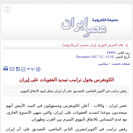
باز
و
بسته
کردن
منو
قائد الحرس الثوري: إيران ستدمر أمريكا وإسرائيل والسعودية إذا تجاوزت خطوط طهران
الحمراء
رمز الخبر:
۳۷۹۳۶
تأريخ النشر:
15:16
- 13 December 2017
صفحه نخست
»
سياسي
‍‍‍ پ
پ
الكونغرس يخول ترامب تمديد العقوبات على إيران
رفض ترامب في أكتوبر الماضي، التصديق على أن إيران تمتثل لبنود الاتفاق النووي.
عصر إيران - وكالات - أعلن الكونغرس ومسؤولون في البيت الأبيض أنهم
سيحددون موعدا لتمديد العقوبات على إيران، والتي تنتهي الأسبوع الجاري،
مع عدم المساس بالاتفاق النووي المبرم بين الغرب وطهران.
رفض ترامب في أكتوبر/تشرين الثاني الماضي، التصديق على أن إيران