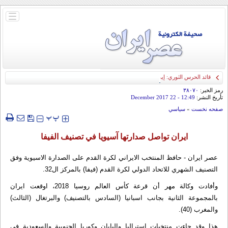
باز
و
بسته
کردن
منو
قائد الحرس الثوري: إيران ستدمر أمريكا وإسرائيل والسعودية إذا تجاوزت خطوط طهران
الحمراء
رمز الخبر:
۳۸۰۷۰
تأريخ النشر:
12:49
- 22 December 2017
صفحه نخست
»
سياسي
‍‍‍ پ
پ
ايران تواصل صدارتها آسيويا في تصنيف الفيفا
عصر ايران - حافظ المنتخب الايراني لكرة القدم على الصدارة الاسيوية وفق
التصنيف الشهري للاتحاد الدولي لكرة القدم (فيفا) بالمركز ال32.
وأفادت وكالة مهر أن قرعة كأس العالم روسيا 2018، اوقعت ايران
بالمجموعة الثانية بجانب اسبانيا (السادس بالتصنيف) والبرتغال (الثالث)
والمغرب (40).
هذا وقد جاءت منتخبات استراليا واليابان وكوريا الجنوبية والسعودية في