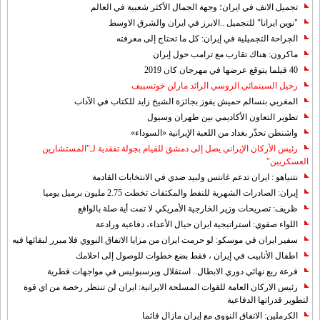
تجميل الانف في ايران؛ وجهة الجمال الأكثر شعبية في العالم
"نوين ايرانا" للتجميل ..الابرز في ايران والشرق الاوسط
الجراحة التجميلية في إيران: كل ما تحتاج إلى معرفته
ماكرون: هناك تقارب مع ترامب حول إيران
40 فيلما يتوقع عرضها في مهرجان كان 2019
رحيل السينمائي الروسي الرائد مارلن خوتسييف
المغربي بنسالم حميش يفوز بجائزة الشيخ زايد للكتاب في الآداب
تطوير التعاون الأكاديمي بين طهران وسيول
واشنطن تحذّر بغداد من اللعبة الإيرانية «السوداء»
رئيس الأركان الإيراني يصل إلى دمشق للقيام بجولة تفقدية لـ"المستشارين
العسكريين"
نتنياهو : ايران تدعم غانتس ولبيد ضدي في الانتخابات القادمة
إيران: الصادرات الشهریة للنفط والمكثفات تخطت 2.75 مليون برميل يوميا
ظريف: تصريحات وزير الخارجية الأمريكي لا تمت أية صلة بالواقع
اللواء صفوي: استراتيجية ايران حيال الأعداء، دفاعية ورادعة
سفير ايران في موسكو: لو حرمت ايران من مزايا الاتفاق النووي فلا مبرر لبقائها فيه
اطفال الأنابيب في إيران ، فقط بضع خطوات للوصول إلى احلامك
قرعة ربع نهائي دوري الابطال.. استقلال وبرسبوليس في مواجهات قطرية
رئيس الاركان العامة للقوات المسلحة الايرانية: ايران لن تنتظر رخصة من اي قوة
لتطوير قدراتها الدفاعية
الكرملين: الاتفاق النووي مع إيران مازال قائما