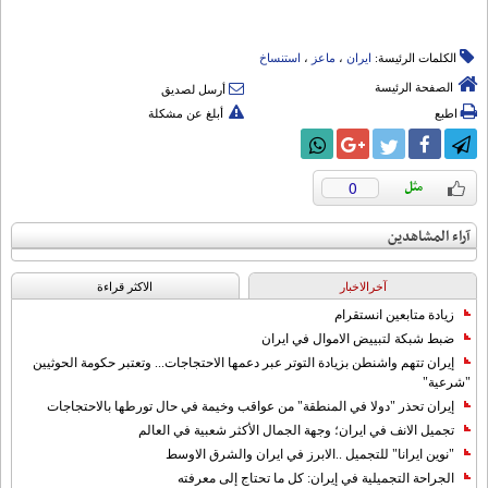
الكلمات الرئيسة:
ایران
،
ماعز
،
استنساخ
الصفحة الرئيسة
أرسل لصديق
اطبع
أبلغ عن مشكلة
0
آراء المشاهدين
آخرالاخبار
الاکثر قراءة
زيادة متابعين انستقرام
ضبط شبكة لتبييض الاموال في ايران
إيران تتهم واشنطن بزيادة التوتر عبر دعمها الاحتجاجات... وتعتبر حكومة الحوثيين
"شرعية"
إيران تحذر "دولا في المنطقة" من عواقب وخيمة في حال تورطها بالاحتجاجات
تجميل الانف في ايران؛ وجهة الجمال الأكثر شعبية في العالم
"نوين ايرانا" للتجميل ..الابرز في ايران والشرق الاوسط
الجراحة التجميلية في إيران: كل ما تحتاج إلى معرفته