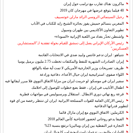
ماكرون: هناك تقارب مع ترامب حول إيران
40 فيلما يتوقع عرضها في مهرجان كان 2019
رحيل السينمائي الروسي الرائد مارلن خوتسييف
المغربي بنسالم حميش يفوز بجائزة الشيخ زايد للكتاب في الآداب
تطوير التعاون الأكاديمي بين طهران وسيول
واشنطن تحذّر بغداد من اللعبة الإيرانية «السوداء»
رئيس الأركان الإيراني يصل إلى دمشق للقيام بجولة تفقدية لـ"المستشارين
العسكريين"
نتنياهو : ايران تدعم غانتس ولبيد ضدي في الانتخابات القادمة
إيران: الصادرات الشهریة للنفط والمكثفات تخطت 2.75 مليون برميل يوميا
ظريف: تصريحات وزير الخارجية الأمريكي لا تمت أية صلة بالواقع
اللواء صفوي: استراتيجية ايران حيال الأعداء، دفاعية ورادعة
سفير ايران في موسكو: لو حرمت ايران من مزايا الاتفاق النووي فلا مبرر لبقائها فيه
اطفال الأنابيب في إيران ، فقط بضع خطوات للوصول إلى احلامك
قرعة ربع نهائي دوري الابطال.. استقلال وبرسبوليس في مواجهات قطرية
رئيس الاركان العامة للقوات المسلحة الايرانية: ايران لن تنتظر رخصة من اي قوة
لتطوير قدراتها الدفاعية
الكرملين: الاتفاق النووي مع إيران مازال قائما
الفيفا يدعو روحاني لحضور افتتاحية كأس العالم 2018
التجارة غیر النفطیة بین إیران ومالیزیا ترتفع بنسبة 23%
الامارات والبحرين تدعمان استراتيجية اميركا حيال ايران