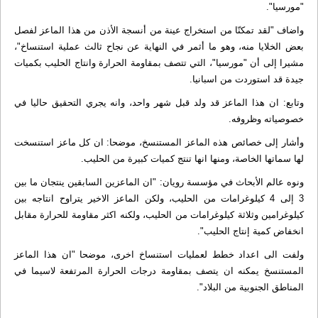
"مورسيا".
واضاف "لقد تمكنّا من استخراج عينة من أنسجة الأذن من هذا الماعز لفصل
بعض الخلايا منه، وهو ما أثمر في النهاية عن نجاح ثالث عملية استنساخ"،
مشيرا إلى أن "مورسيا"، التي تتصف بمقاومة الحرارة وانتاج الحليب بكميات
جيدة قد استوردت من اسبانيا.
وتابع: ان هذا الماعز قد ولد قبل شهر واحد، وانه يجري التحقيق حاليا في
خصوصياته وظروفه.
وأشار إلى خصائص هذه الماعز المستنسخ، موضحا: ان كل ماعز استنسخت
لها سماتها الخاصة، ومنها انها تنتج كميات كبيرة من الحليب.
ونوه عالم الأبحاث في مؤسسة رويان: "ان الماعزين السابقين ينتجان ما بين
3 إلى 4 كيلوغرامات من الحليب، ولكن الماعز الاخير يتراوح انتاجه بين
كيلوغرامين وثلاثة كيلوغرامات من الحليب، ولكنه اكثر مقاومة للحرارة مقابل
انخفاض كمية إنتاج الحليب".
ولفت الى اعداد خطط لعمليات استنساخ اخرى، موضحا "ان هذا الماعز
المستنسخ يمكنه ان يتصف بمقاومة درجات الحرارة المرتفعة لاسيما في
المناطق الجنوبية من البلاد".