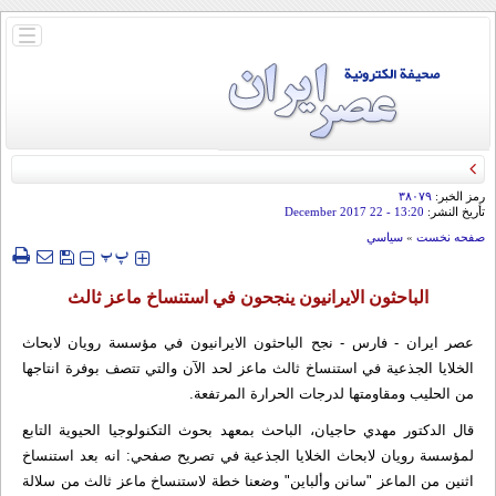
باز
و
بسته
کردن
منو
رمز الخبر:
۳۸۰۷۹
تأريخ النشر:
13:20
- 22 December 2017
صفحه نخست
»
سياسي
‍‍‍ پ
پ
الباحثون الايرانيون ينجحون في استنساخ ماعز ثالث
عصر ايران - فارس - نجح الباحثون الايرانيون في مؤسسة رويان لابحاث
الخلايا الجذعية في استنساخ ثالث ماعز لحد الآن والتي تتصف بوفرة انتاجها
من الحليب ومقاومتها لدرجات الحرارة المرتفعة.
قال الدكتور مهدي حاجيان، الباحث بمعهد بحوث التكنولوجيا الحيوية التابع
لمؤسسة رويان لابحاث الخلايا الجذعية في تصريح صفحي: انه بعد استنساخ
اثنين من الماعز "سانن وألباين" وضعنا خطة لاستنساخ ماعز ثالث من سلالة