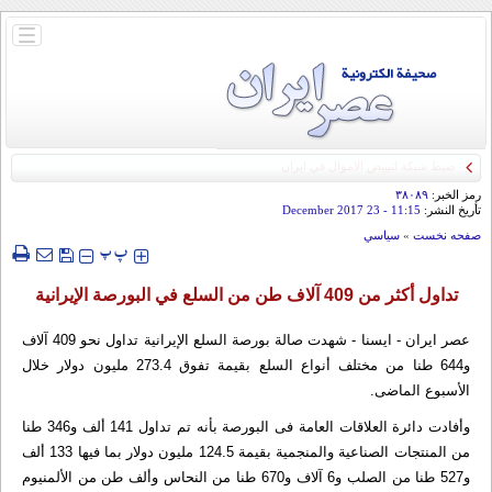
باز
و
بسته
کردن
منو
رمز الخبر:
۳۸۰۸۹
تأريخ النشر:
11:15
- 23 December 2017
صفحه نخست
»
سياسي
‍‍‍ پ
پ
تداول أکثر من 409 آلاف طن من السلع في البورصة الإیرانیة
عصر ايران - ايسنا - شهدت صالة بورصة السلع الإیرانیة تداول نحو 409 آلاف
و644 طنا من مختلف أنواع السلع بقیمة تفوق 273.4 ملیون دولار خلال
الأسبوع الماضی.
وأفادت دائرة العلاقات العامة فی البورصة بأنه تم تداول 141 ألف و346 طنا
من المنتجات الصناعیة والمنجمیة بقیمة 124.5 ملیون دولار بما فیها 133 ألف
و527 طنا من الصلب و6 آلاف و670 طنا من النحاس وألف طن من الألمنیوم