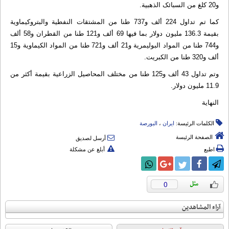
و20 کلغ من السبائک الذهبیة.
کما تم تداول 224 ألف و737 طنا من المشتقات النفطیة والبتروکیماویة
بقیمة 136.3 ملیون دولار بما فیها 69 ألف و121 طنا من القطران و58 ألف
و744 طنا من المواد البولیمریة و21 ألف و721 طنا من المواد الکیماویة و15
ألف و320 طنا من الکبریت.
وتم تداول 43 ألف و125 طنا من مختلف المحاصیل الزراعیة بقیمة أکثر من
11.9 ملیون دولار.
النهایة
الكلمات الرئيسة:
ایران
،
البورصة
الصفحة الرئيسة
أرسل لصديق
اطبع
أبلغ عن مشكلة
0
آراء المشاهدين