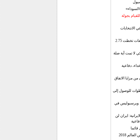
سيول
«السوداء»
لقيام بجولة
ي الانتخابات
إيران: الصادرات الشهریة للنفط والمكثفات تخطت 2.75
 لا تمت أية صلة
داء، دفاعية
ن مزايا الاتفاق
طوات للوصول إلى
ال وبرسبوليس في
رانية: ايران لن
فاعية
 قائما
عالم 2018