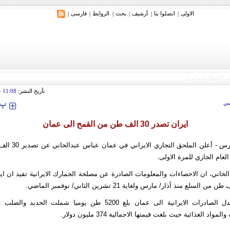
الاولی
اتصلوا بنا
أرشیف
بحث
الروابط
فارسی
|
|
|
|
|
|
تأريخ النشر:
11:08
 2017
‍‍‍ پ
ي
ايران تصدر 30 الف طن من القمح الى عمان
عصر إيران - فارس - أعل
لعام الجاري للمرة الاولى.
لخاني، ان الاحصاءات والمعلومات الصادرة عن مصلحة الجمارك الايرانية تفيد ان ا
واضاف، ان معدل الصادرات الايرانية الى عمان بلغ 5200 طن يوميا شملت ا
مواد الغذائية حيث بلغت قيمتها الاجمالية 374 مليون دولار.