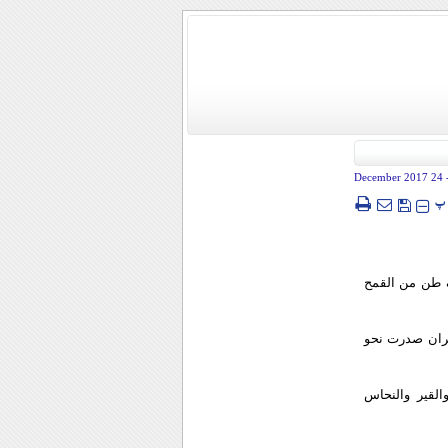
- 24 December
پ
ن الملحق التجاري الايراني في عمان عباس عبدالخاني عن تصدير 30 الف طن من القمح
يران صدرت نحو
لحديد والصلب والقير والنحاس