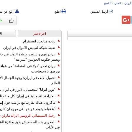
ایران
،
عمان
،
القمح
أرسل لصديق
اطبع
أبلغ عن م
آخرالاخبار
ال
زيادة متابعين انستقرام
ضبط شبكة لتبييض الاموال في ايران
إيران تتهم واشنطن بزيادة التوتر عبر دع
وتعتبر حكومة الحوثيين "شرعية"
إيران تحذر "دولا في المنطقة" من عوا
تورطها بالاحتجاجات
تجميل الانف في ايران؛ وجهة الجمال ال
العالم
"نوين ايرانا" للتجميل ..الابرز في ايرا
الجراحة التجميلية في إيران: كل ما تحتا
ماكرون: هناك تقارب مع ترامب حول إير
40 فيلما يتوقع عرضها في مهرجان كان 2019
رحيل السينمائي الروسي الرائد مارلن
المغربي بنسالم حميش يفوز بجائزة الشي
في الآداب