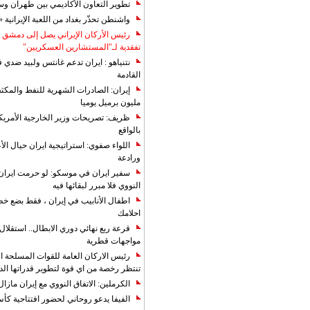
تطوير التعاون الأكاديمي بين طهران و
واشنطن تحذّر بغداد من اللعبة الإيرانية 
رئيس الأركان الإيراني يصل إلى دمشق ل
تفقدية لـ"المستشارين العسكريين"
نتنياهو : ايران تدعم غانتس ولبيد ضدي ف
القادمة
مليون برميل يوميا
ظريف: تصريحات وزير الخارجية الأمريكي
بالواقع
اللواء صفوي: استراتيجية ايران حيال الأع
ورادعة
سفير ايران في موسكو: لو حرمت ايران م
النووي فلا مبرر لبقائها فيه
اطفال الأنابيب في إيران ، فقط بضع خ
احلامك
قرعة ربع نهائي دوري الابطال.. استقل
مواجهات قطرية
رئيس الاركان العامة للقوات المسلحة الاي
تنتظر رخصة من اي قوة لتطوير قدراتها الد
الكرملين: الاتفاق النووي مع إيران مازال
الفيفا يدعو روحاني لحضور افتتاحية كأس ال