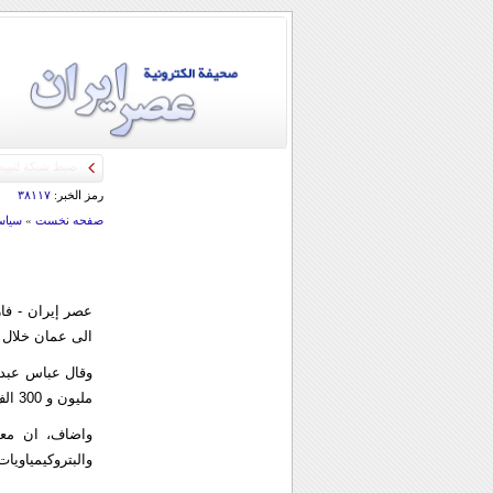
رمز الخبر:
۳۸۱۱۷
صفحه نخست
»
سياس
الى عمان خلال ا
وقال عباس عبدا
مليون و 300 الف طن من السلع منذ آذار/ مارس ولغاية 21 تشرين الثاني/ نوفمبر الماضي.
والبتروكيمياويات وال