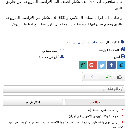
قال شافعي، ان 250 الف هكتار اضيف الي الاراضي المزروعة عن طريق
الري.
واضاف، ان ايران تمتلك 9 ملايين و 600 الف هكتار من الاراضي المزروعة
بالري وحجم صادراتها السنوية من المحاصيل الزراعية يبلغ 6.4 مليار دولار.
الكلمات الرئيسة:
صادرات
،
ایران
،
زراعیة
الصفحة الرئيسة
أرسل لصديق
اطبع
أبلغ عن مشكلة
0
آراء المشاهدين
آخرالاخبار
الاکثر قراءة
زيادة متابعين انستقرام
ضبط شبكة لتبييض الاموال في ايران
إيران تتهم واشنطن بزيادة التوتر عبر دعمها الاحتجاجات... وتعتبر حكومة الحوثيين
"شرعية"