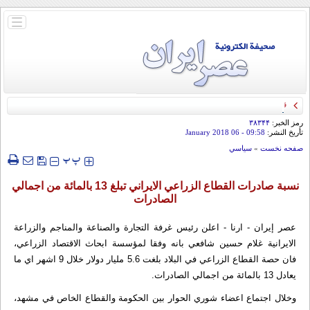
باز
و
بسته
کردن
منو
قائد الحرس الثوري: إيران ستدمر أمريكا وإسرائيل والسعودية إذا تجاوزت خطوط طهران
الحمراء
رمز الخبر:
۳۸۳۴۴
تأريخ النشر:
09:58
- 06 January 2018
صفحه نخست
»
سياسي
‍‍‍ پ
پ
نسبة صادرات القطاع الزراعي الايراني تبلغ 13 بالمائة من اجمالي
الصادرات
عصر إيران - ارنا - اعلن رئيس غرفة التجارة والصناعة والمناجم والزراعة
الايرانية غلام حسين شافعي بانه وفقا لمؤسسة ابحاث الاقتصاد الزراعي،
فان حصة القطاع الزراعي في البلاد بلغت 5.6 مليار دولار خلال 9 اشهر اي ما
يعادل 13 بالمائة من اجمالي الصادرات.
وخلال اجتماع اعضاء شوري الحوار بين الحكومة والقطاع الخاص في مشهد،