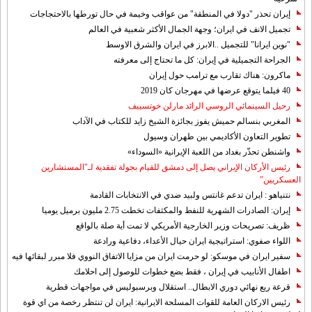
إيران تحذر "دولا في المنطقة" من عواقب وخيمة في حال تورطها بالاحتجاجات
تجميل الانف في ايران؛ وجهة الجمال الأكثر شعبية في العالم
"نوين ايرانا" للتجميل ..الابرز في ايران والشرق الاوسط
الجراحة التجميلية في إيران: كل ما تحتاج إلى معرفته
ماكرون: هناك تقارب مع ترامب حول إيران
40 فيلما يتوقع عرضها في مهرجان كان 2019
رحيل السينمائي الروسي الرائد مارلن خوتسييف
المغربي بنسالم حميش يفوز بجائزة الشيخ زايد للكتاب في الآداب
تطوير التعاون الأكاديمي بين طهران وسيول
واشنطن تحذّر بغداد من اللعبة الإيرانية «السوداء»
رئيس الأركان الإيراني يصل إلى دمشق للقيام بجولة تفقدية لـ"المستشارين
العسكريين"
نتنياهو : ايران تدعم غانتس ولبيد ضدي في الانتخابات القادمة
إيران: الصادرات الشهریة للنفط والمكثفات تخطت 2.75 مليون برميل يوميا
ظريف: تصريحات وزير الخارجية الأمريكي لا تمت أية صلة بالواقع
اللواء صفوي: استراتيجية ايران حيال الأعداء، دفاعية ورادعة
سفير ايران في موسكو: لو حرمت ايران من مزايا الاتفاق النووي فلا مبرر لبقائها فيه
اطفال الأنابيب في إيران ، فقط بضع خطوات للوصول إلى احلامك
قرعة ربع نهائي دوري الابطال.. استقلال وبرسبوليس في مواجهات قطرية
رئيس الاركان العامة للقوات المسلحة الايرانية: ايران لن تنتظر رخصة من اي قوة