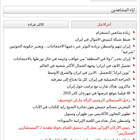
آراء المشاهدين
آخرالاخبار
الاکثر قراءة
زيادة متابعين انستقرام
ضبط شبكة لتبييض الاموال في ايران
إيران تتهم واشنطن بزيادة التوتر عبر دعمها الاحتجاجات... وتعتبر حكومة الحوثيين
"شرعية"
إيران تحذر "دولا في المنطقة" من عواقب وخيمة في حال تورطها بالاحتجاجات
تجميل الانف في ايران؛ وجهة الجمال الأكثر شعبية في العالم
"نوين ايرانا" للتجميل ..الابرز في ايران والشرق الاوسط
الجراحة التجميلية في إيران: كل ما تحتاج إلى معرفته
ماكرون: هناك تقارب مع ترامب حول إيران
40 فيلما يتوقع عرضها في مهرجان كان 2019
رحيل السينمائي الروسي الرائد مارلن خوتسييف
المغربي بنسالم حميش يفوز بجائزة الشيخ زايد للكتاب في الآداب
تطوير التعاون الأكاديمي بين طهران وسيول
واشنطن تحذّر بغداد من اللعبة الإيرانية «السوداء»
رئيس الأركان الإيراني يصل إلى دمشق للقيام بجولة تفقدية لـ"المستشارين
العسكريين"
نتنياهو : ايران تدعم غانتس ولبيد ضدي في الانتخابات القادمة