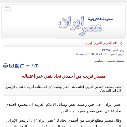
باز
و
بسته
کردن
منو
قائد الحرس الثوري: إيران ستدمر أمريكا وإسرائيل والسعودية إذا تجاوزت خطوط طهران
الحمراء
رمز الخبر:
۳۸۳۹۷
تأريخ النشر:
10:10
- 08 January 2018
صفحه نخست
»
سياسي
‍‍‍ پ
پ
مصدر قريب من أحمدي نجاد ينفي خبر اعتقاله
كانت صحيفة القدس العربي اعلنت هذا الخبر وكتبت "أن السلطات أمرت باعتقال الرئيس
الإيراني السابق".
عصر إيران - فی حین زعمت بعض وسائل الاعلام العربية ان محمود احمدي
نجاد اعتقل، نفى مصدر مقرب منه الخبر.
وقال مصدر مطلع قريب من أحمدي نجاد لـ "عصر إيران" إن الرئيس الإيراني
السابق محمود أحمدي نجاد لم يتم اعتقاله وأن أخبار وسائل الإعلام العربية