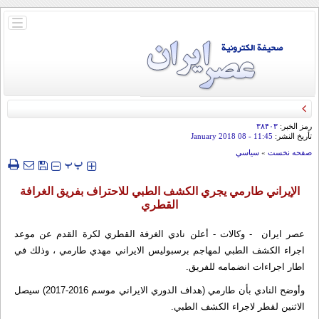
باز
و
بسته
کردن
منو
رمز الخبر:
۳۸۴۰۳
تأريخ النشر:
11:45
- 08 January 2018
صفحه نخست
»
سياسي
‍‍‍ پ
پ
الإيراني طارمي يجري الكشف الطبي للاحتراف بفريق الغرافة
القطري
عصر ایران - وكالات - أعلن نادي الغرفة القطري لكرة القدم عن موعد
اجراء الكشف الطبي لمهاجم برسبوليس الايراني مهدي طارمي ، وذلك في
اطار اجراءات انضمامه للفريق.
وأوضح النادي بأن طارمي (هداف الدوري الايراني موسم 2016-2017) سيصل
الاثنين لقطر لاجراء الكشف الطبي.