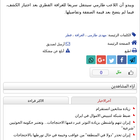
ويبدو أن اللاعب طارمي سينتقل سريعا للغرافة القطري بعد اجتياز الكشف،
فيما لم يتضح بعد قيمة الصفقة وتفاصيلها.
الكلمات الرئيسة:
مهدی طارمی
،
الغرافة
،
قطر
الصفحة الرئيسة
أرسل لصديق
اطبع
أبلغ عن مشكلة
0
آراء المشاهدين
آخرالاخبار
الاکثر قراءة
زيادة متابعين انستقرام
ضبط شبكة لتبييض الاموال في ايران
إيران تتهم واشنطن بزيادة التوتر عبر دعمها الاحتجاجات... وتعتبر حكومة الحوثيين
"شرعية"
إيران تحذر "دولا في المنطقة" من عواقب وخيمة في حال تورطها بالاحتجاجات