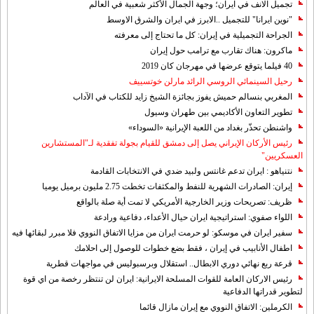
تجميل الانف في ايران؛ وجهة الجمال الأكثر شعبية في العالم
"نوين ايرانا" للتجميل ..الابرز في ايران والشرق الاوسط
الجراحة التجميلية في إيران: كل ما تحتاج إلى معرفته
ماكرون: هناك تقارب مع ترامب حول إيران
40 فيلما يتوقع عرضها في مهرجان كان 2019
رحيل السينمائي الروسي الرائد مارلن خوتسييف
المغربي بنسالم حميش يفوز بجائزة الشيخ زايد للكتاب في الآداب
تطوير التعاون الأكاديمي بين طهران وسيول
واشنطن تحذّر بغداد من اللعبة الإيرانية «السوداء»
رئيس الأركان الإيراني يصل إلى دمشق للقيام بجولة تفقدية لـ"المستشارين
العسكريين"
نتنياهو : ايران تدعم غانتس ولبيد ضدي في الانتخابات القادمة
إيران: الصادرات الشهریة للنفط والمكثفات تخطت 2.75 مليون برميل يوميا
ظريف: تصريحات وزير الخارجية الأمريكي لا تمت أية صلة بالواقع
اللواء صفوي: استراتيجية ايران حيال الأعداء، دفاعية ورادعة
سفير ايران في موسكو: لو حرمت ايران من مزايا الاتفاق النووي فلا مبرر لبقائها فيه
اطفال الأنابيب في إيران ، فقط بضع خطوات للوصول إلى احلامك
قرعة ربع نهائي دوري الابطال.. استقلال وبرسبوليس في مواجهات قطرية
رئيس الاركان العامة للقوات المسلحة الايرانية: ايران لن تنتظر رخصة من اي قوة
لتطوير قدراتها الدفاعية
الكرملين: الاتفاق النووي مع إيران مازال قائما