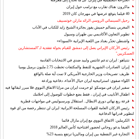
الجراحة التجميلية في إيران: كل ما تحتاج إلى معرفته
ماكرون: هناك تقارب مع ترامب حول إيران
40 فيلما يتوقع عرضها في مهرجان كان 2019
رحيل السينمائي الروسي الرائد مارلن خوتسييف
المغربي بنسالم حميش يفوز بجائزة الشيخ زايد للكتاب في الآداب
تطوير التعاون الأكاديمي بين طهران وسيول
واشنطن تحذّر بغداد من اللعبة الإيرانية «السوداء»
رئيس الأركان الإيراني يصل إلى دمشق للقيام بجولة تفقدية لـ"المستشارين
العسكريين"
نتنياهو : ايران تدعم غانتس ولبيد ضدي في الانتخابات القادمة
إيران: الصادرات الشهریة للنفط والمكثفات تخطت 2.75 مليون برميل يوميا
ظريف: تصريحات وزير الخارجية الأمريكي لا تمت أية صلة بالواقع
اللواء صفوي: استراتيجية ايران حيال الأعداء، دفاعية ورادعة
سفير ايران في موسكو: لو حرمت ايران من مزايا الاتفاق النووي فلا مبرر لبقائها فيه
اطفال الأنابيب في إيران ، فقط بضع خطوات للوصول إلى احلامك
قرعة ربع نهائي دوري الابطال.. استقلال وبرسبوليس في مواجهات قطرية
رئيس الاركان العامة للقوات المسلحة الايرانية: ايران لن تنتظر رخصة من اي قوة
لتطوير قدراتها الدفاعية
الكرملين: الاتفاق النووي مع إيران مازال قائما
الفيفا يدعو روحاني لحضور افتتاحية كأس العالم 2018
التجارة غیر النفطیة بین إیران ومالیزیا ترتفع بنسبة 23%