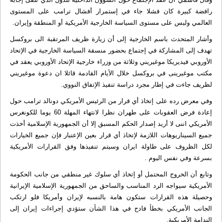
رافضة کبیرة کان فشلا جاء في إستمرار أفشال ترامب علی المستوی
العالمي ولیس علی مستوی السیاسة الخارجیة الأمریکیة أو المنطقة وإيران.
وأشار المتحدث باسم الخارجیة إلی أن زیارة ظریف المرتقبة الى بروكسل
تهدف إلی المشارکة في إجتماع بحضور منسقة السیاسة الخارجیة في الإتحاد
الأوروبي فیدیریکا موغیریني وثلاثة من وزراء خارجیة الإتحاد الأوروبي یعقد في
مکتب موغیرینی في بروکسل خلال الأیام القادمة قائلا ان دعوة موغیریني
لظریف جاءت في إطار مجرد دراسة تنفیذ الإتفاق النووي.
وفي معرض رده علی إتخاذ أي قرار من الرئیس الأمریکي دونالد ترامب حول
إعادة فرض العقوبات علی طهران نظرا لانتهاء المهلة 60 یوما للکونغرس
الأمریکي اننی لا أرید إصدار الحکم المسبق إلا أن الجمهوریة الإسلامية أخذت
جمیع السیناریوهات اللازمة لإتخاذ أي قرار بعین الإعتبار فإن جمیع الخیارات
لکل الظروف علی طاولة ایران وسیتم تنفیذها وفق القرارات الأمریکیة
بسرعة وفي نفس الیوم .
وتابع أن الخروج المحتمل أو إتخاذ أي سلوك غير منطقي من جانب الحکومة
الأمریکیة سیواجه الرد المناسب والساحق من الجمهوریة الإسلامية الإيرانية
وحصیلة هذه القرارات ستکون هامة بالنسبه لإيران وأمریکا فلو ارتکب
الجانب الأمریکي بخطأ فادح في هذا الشأن ستؤدي إجراءات إيران إلی
الندامة الأمریکیة.