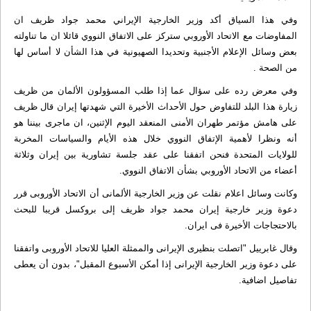
وفي هذا السياق أکد وزیر الخارجیة الإيراني محمد جواد ظریف ان
المفاوضات مع الاتحاد الأوروبي سترکز علی الاتفاق النووي قائلا ان ما تناولته
بعض وسائل الإعلام الأجنبیة وتحدیدا الصهیونية في هذا الشأن لا أساس لها
من الصحة .
وفي معرض رده علی سؤال عما إذا طلب المسؤولون الألمان من ظریف
زیارة هذا البلد للتفاوض حول الأحداث الأخیرة التي شهدتها إيران قال ظریف
علی هامش مؤتمر طهران الأمنی المنعقد الیوم الإثنین، ان ماجری بیننا هو
أنه ونظرا لأهمیة الإتفاق النووي خلال هذه الأیام والسیاسات المخربة
للولایات المتحدة فنحن اتفقنا علی عقد جلسة تشاوریة بین إيران وثلاثة
أعضاء من الاتحاد الأوروبي بشأن الاتفاق النووي.
وكانت وسائل اعلام نقلت عن وزير الخارجية الألمانى أن الاتحاد الأوروبى قرر
دعوة وزير خارجية إيران محمد جواد ظريف إلى بروكسل قريبا للبحث
بالاحتجاجات الأخيرة فى ايران.
وقال غابرييل "اتصلت بنظيرى الإيرانى والممثلة العليا للاتحاد الأوروبى واتفقنا
على دعوة وزير الخارجية الإيرانى إذا أمكن الأسبوع المقبل"، بدون أن يعطى
تفاصيل اضافية.