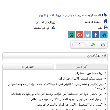
الكلمات الرئيسة:
ظریف
،
موغرینی
،
أوروبا
،
الاتفاق النووی
الصفحة الرئيسة
أرسل لصديق
اطبع
أبلغ عن مشكلة
0
آراء المشاهدين
آخرالاخبار
الاکثر قراءة
زيادة متابعين انستقرام
ضبط شبكة لتبييض الاموال في ايران
إيران تتهم واشنطن بزيادة التوتر عبر دعمها الاحتجاجات... وتعتبر حكومة الحوثيين
"شرعية"
إيران تحذر "دولا في المنطقة" من عواقب وخيمة في حال تورطها بالاحتجاجات
تجميل الانف في ايران؛ وجهة الجمال الأكثر شعبية في العالم
"نوين ايرانا" للتجميل ..الابرز في ايران والشرق الاوسط