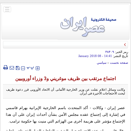
باز
و
بسته
کردن
منو
رمز الخبر:
۳۸۴۰۹
تأريخ النشر:
14:41
- 08 January 2018
صفحه نخست
»
سياسي
‍‍‍ پ
پ
اجتماع مرتقب بین ظريف موغريني و3 وزراء أوروبيين
وكانت وسائل اعلام نقلت عن وزير الخارجية الألمانى أن الاتحاد الأوروبى قرر دعوة ظريف
لبحث الاحتجاجات الأخيرة فى ايران.
عصر إيران - وكالات - أکد المتحدث باسم الخارجیة الإيرانية بهرام قاسمي
في إشارة إلی إجتماع عقده مجلس الأمن بشأن أحداث إيران علی أن هذا
الإجتماع مؤشر علی هزیمة أخری من الهزائم التي منیت بها حکومة ترامب.
وقال قاسمي ان عقد الإجتماع حول الشؤون الداخلیة للدول الذي تلقی إجابة