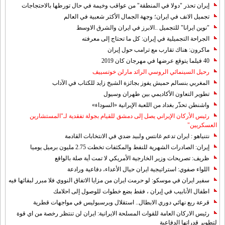
إيران تحذر "دولا في المنطقة" من عواقب وخيمة في حال تورطها بالاحتجاجات
تجميل الانف في ايران؛ وجهة الجمال الأكثر شعبية في العالم
"نوين ايرانا" للتجميل ..الابرز في ايران والشرق الاوسط
الجراحة التجميلية في إيران: كل ما تحتاج إلى معرفته
ماكرون: هناك تقارب مع ترامب حول إيران
40 فيلما يتوقع عرضها في مهرجان كان 2019
رحيل السينمائي الروسي الرائد مارلن خوتسييف
المغربي بنسالم حميش يفوز بجائزة الشيخ زايد للكتاب في الآداب
تطوير التعاون الأكاديمي بين طهران وسيول
واشنطن تحذّر بغداد من اللعبة الإيرانية «السوداء»
رئيس الأركان الإيراني يصل إلى دمشق للقيام بجولة تفقدية لـ"المستشارين
العسكريين"
نتنياهو : ايران تدعم غانتس ولبيد ضدي في الانتخابات القادمة
إيران: الصادرات الشهریة للنفط والمكثفات تخطت 2.75 مليون برميل يوميا
ظريف: تصريحات وزير الخارجية الأمريكي لا تمت أية صلة بالواقع
اللواء صفوي: استراتيجية ايران حيال الأعداء، دفاعية ورادعة
سفير ايران في موسكو: لو حرمت ايران من مزايا الاتفاق النووي فلا مبرر لبقائها فيه
اطفال الأنابيب في إيران ، فقط بضع خطوات للوصول إلى احلامك
قرعة ربع نهائي دوري الابطال.. استقلال وبرسبوليس في مواجهات قطرية
رئيس الاركان العامة للقوات المسلحة الايرانية: ايران لن تنتظر رخصة من اي قوة
لتطوير قدراتها الدفاعية