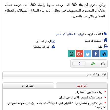
وبيّن باقري أن بناء 200 الف وحدة سنويا وايجاد 300 الف فرصة عمل،
يشكلان المستوى المستهدف في مجال اعادة بناء المنازل المتهالكة والقطاع
السكني بالارياف والمدن.
الكلمات الرئيسة:
ایران
،
الاسکان الاجتماعی
الصفحة الرئيسة
أرسل لصديق
اطبع
أبلغ عن مشكلة
0
آراء المشاهدين
آخرالاخبار
الاکثر قراءة
زيادة متابعين انستقرام
ضبط شبكة لتبييض الاموال في ايران
إيران تتهم واشنطن بزيادة التوتر عبر دعمها الاحتجاجات... وتعتبر حكومة الحوثيين
"شرعية"