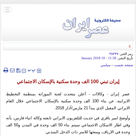
باز
و
بسته
کردن
منو
رمز الخبر:
۳۸۴۳۷
تأريخ النشر:
11:58
- 10 January 2018
صفحه نخست
»
سياسي
‍‍‍ پ
پ
إيران تبني 100 الف وحدة سكنية بالإسكان الاجتماعي
عصر إيران - وكالاات - أعلن متحدث لجنة الموزانة بمنظمة التخطيط
الايرانية، عن بناء 100 الف وحدة سكنية بالإسكان الاجتماعي خلال العام
الايراني المقبل الذي يبدأ 21 مارس/آذار 2018.
وأوضح امير باقري في حديث للتلفزيون الايراني تابعته وكالة انباء فارس، بأنه
وفي اطار الاسكان الاجتماعي سيتم بناء 50 الف وحدة في المدن و50 الف
وحدة في الارياف، ومنحها للاسر ذات الدخل المتدني.