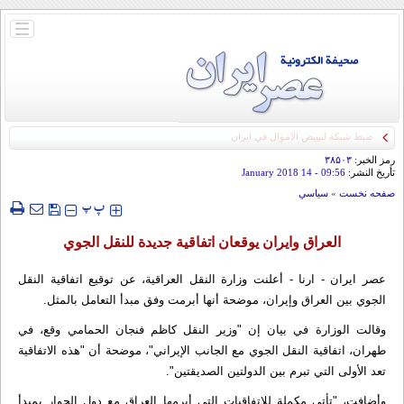
باز
و
بسته
کردن
منو
رمز الخبر:
۳۸۵۰۳
تأريخ النشر:
09:56
- 14 January 2018
صفحه نخست
»
سياسي
‍‍‍ پ
پ
العراق وايران يوقعان اتفاقية جديدة للنقل الجوي
عصر ايران - ارنا - أعلنت وزارة النقل العراقية، عن توقيع اتفاقية النقل
الجوي بين العراق وإيران، موضحة أنها أبرمت وفق مبدأ التعامل بالمثل.
وقالت الوزارة في بيان إن "وزير النقل كاظم فنجان الحمامي وقع، في
طهران، اتفاقية النقل الجوي مع الجانب الإيراني"، موضحة أن "هذه الاتفاقية
تعد الأولى التي تبرم بين الدولتين الصديقتين".
وأضافت، "تأتي مكملة للاتفاقيات التي أبرمها العراق مع دول الجوار بمبدأ