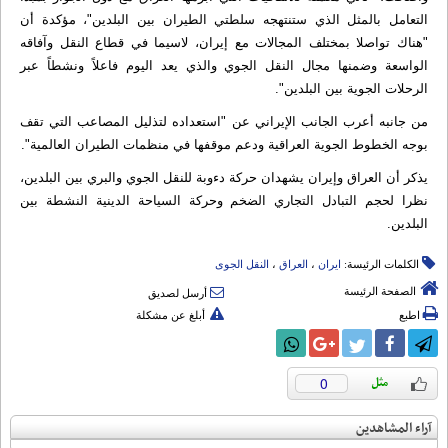
التعامل بالمثل الذي ستنتهجه سلطتي الطيران بين البلدين"، مؤكدة أن
"هناك تواصلا بمختلف المجالات مع إيران، لاسيما في قطاع النقل وآفاقه
الواسعة وضمنها مجال النقل الجوي والذي يعد اليوم فاعلاً ونشطاً عبر
الرحلات الجوية بين البلدين".
من جانبه أعرب الجانب الإيراني عن "استعداده لتذليل المصاعب التي تقف
بوجه الخطوط الجوية العراقية ودعم موقفها في منظمات الطيران العالمية".
يذكر أن العراق وإيران يشهدان حركة دءوبة للنقل الجوي والبري بين البلدين،
نظرا لحجم التبادل التجاري الضخم وحركة السياحة الدينية النشطة بين
البلدين.
الكلمات الرئيسة:
ایران
،
العراق
،
النقل الجوی
الصفحة الرئيسة
أرسل لصديق
اطبع
أبلغ عن مشكلة
0
آراء المشاهدين