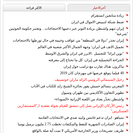
آخرالاخبار
الاکثر قراءة
زيادة متابعين انستقرام
ضبط شبكة لتبييض الاموال في ايران
إيران تتهم واشنطن بزيادة التوتر عبر دعمها الاحتجاجات... وتعتبر حكومة الحوثيين
"شرعية"
إيران تحذر "دولا في المنطقة" من عواقب وخيمة في حال تورطها بالاحتجاجات
تجميل الانف في ايران؛ وجهة الجمال الأكثر شعبية في العالم
"نوين ايرانا" للتجميل ..الابرز في ايران والشرق الاوسط
الجراحة التجميلية في إيران: كل ما تحتاج إلى معرفته
ماكرون: هناك تقارب مع ترامب حول إيران
40 فيلما يتوقع عرضها في مهرجان كان 2019
رحيل السينمائي الروسي الرائد مارلن خوتسييف
المغربي بنسالم حميش يفوز بجائزة الشيخ زايد للكتاب في الآداب
تطوير التعاون الأكاديمي بين طهران وسيول
واشنطن تحذّر بغداد من اللعبة الإيرانية «السوداء»
رئيس الأركان الإيراني يصل إلى دمشق للقيام بجولة تفقدية لـ"المستشارين
العسكريين"
نتنياهو : ايران تدعم غانتس ولبيد ضدي في الانتخابات القادمة
إيران: الصادرات الشهریة للنفط والمكثفات تخطت 2.75 مليون برميل يوميا
ظريف: تصريحات وزير الخارجية الأمريكي لا تمت أية صلة بالواقع