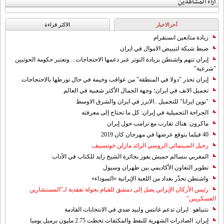
آراء المشاهدين
آخرالاخبار
الاکثر قراءة
زيادة متابعين انستقرام
ضبط شبكة لتبييض الاموال في ايران
إيران تتهم واشنطن بزيادة التوتر عبر دعمها الاحتجاجات... وتعتبر حكومة الحوثيين
"شرعية"
إيران تحذر "دولا في المنطقة" من عواقب وخيمة في حال تورطها بالاحتجاجات
تجميل الانف في ايران؛ وجهة الجمال الأكثر شعبية في العالم
"نوين ايرانا" للتجميل ..الابرز في ايران والشرق الاوسط
الجراحة التجميلية في إيران: كل ما تحتاج إلى معرفته
ماكرون: هناك تقارب مع ترامب حول إيران
40 فيلما يتوقع عرضها في مهرجان كان 2019
رحيل السينمائي الروسي الرائد مارلن خوتسييف
المغربي بنسالم حميش يفوز بجائزة الشيخ زايد للكتاب في الآداب
تطوير التعاون الأكاديمي بين طهران وسيول
واشنطن تحذّر بغداد من اللعبة الإيرانية «السوداء»
رئيس الأركان الإيراني يصل إلى دمشق للقيام بجولة تفقدية لـ"المستشارين
العسكريين"
نتنياهو : ايران تدعم غانتس ولبيد ضدي في الانتخابات القادمة
إيران: الصادرات الشهریة للنفط والمكثفات تخطت 2.75 مليون برميل يوميا