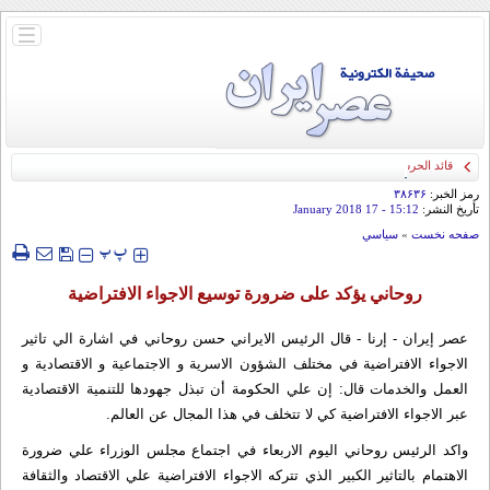
باز
و
بسته
کردن
منو
قائد الحرس الثوري: إيران ستدمر أمريكا وإسرائيل والسعودية إذا تجاوزت خطوط طهران
الحمراء
رمز الخبر:
۳۸۶۳۶
تأريخ النشر:
15:12
- 17 January 2018
صفحه نخست
»
سياسي
‍‍‍ پ
پ
روحاني يؤكد على ضرورة توسيع الاجواء الافتراضية
عصر إيران - إرنا - قال الرئيس الايراني حسن روحاني في اشارة الي تاثير
الاجواء الافتراضية في مختلف الشؤون الاسرية و الاجتماعية و الاقتصادية و
العمل والخدمات قال: إن علي الحكومة أن تبذل جهودها للتنمية الاقتصادية
عبر الاجواء الافتراضية كي لا تتخلف في هذا المجال عن العالم.
واكد الرئيس روحاني اليوم الاربعاء في اجتماع مجلس الوزراء علي ضرورة
الاهتمام بالتاثير الكبير الذي تتركه الاجواء الافتراضية علي الاقتصاد والثقافة