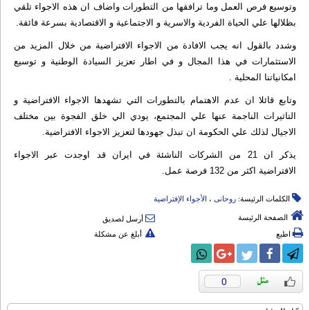
وتوسيع فرص العمل وما ترافقها من التطورات واضاف ان هذه الاجواء تلقي
بظلالها علي الحياة الفردية والاسرية و الاجتماعية و الاقتصادية بسرعة فائقة.
وشدد بالقول انه يجب الافادة من الاجواء الافتراضية من خلال المزيد من
الاستثمارات في هذا المجال و في اطار تعزيز السيادة الوطنية و توسيع
امكانياتنا المحلية .
وتابع قائلا ان عدم الاهتمام بالتطورات التي تشهدها الاجواء الافتراضية و
التاثيرات الناجمة عنها علي المجتمع، يودي الي خلق الفجوة بين مختلف
الاجيال لذلك علي الحكومة ان تبذل جهودها لتعزيز الاجواء الافتراضية.
يذكر ان 21 من الشركات الناشئة في ايران قد اوجدت عبر الاجواء
الافتراضية اكثر من 132 فرصة عمل.
الكلمات الرئيسة:
روحانی
،
الأجواء الإفتراضیة
الصفحة الرئيسة
أرسل لصديق
اطبع
أبلغ عن مشكلة
0