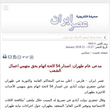
باز
و
بسته
کردن
منو
ضبط شبكة لتبييض الاموال في ايران
رمز الخبر:
۳۸۷۱۶
تأريخ النشر:
15:27
- 21 January 2018
صفحه نخست
»
سياسي
‍‍‍ پ
پ
مدعی عام طهران: اصدار 54 لائحة اتهام بحق متهمي اعمال
الشغب
عصر ايران - فارس - اعلن مدعي المحاكم العامة والثوریة في طهران
عباس جعفري دولت آبادي عن اصدار 54 لائحة اتهام بحق متهمي الأحداث
الاخیرة بطهران.
وقال جعفري دولت آبادي في تصریح له السبت خلال ملتقى "مكافحة الافات
الاجتماعیة وتوفیر الامن العام" المنعقد بطهران، حول اجراءات نیابة طهران