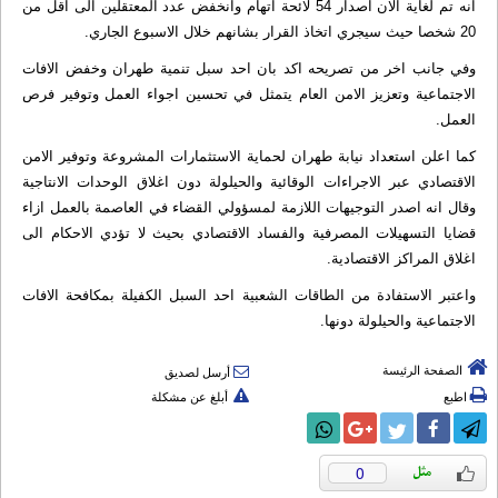
انه تم لغایة الان اصدار 54 لائحة اتهام وانخفض عدد المعتقلین الى اقل من
20 شخصا حیث سیجري اتخاذ القرار بشانهم خلال الاسبوع الجاري.
وفي جانب اخر من تصریحه اكد بان احد سبل تنمیة طهران وخفض الافات
الاجتماعیة وتعزیز الامن العام یتمثل في تحسین اجواء العمل وتوفیر فرص
العمل.
كما اعلن استعداد نیابة طهران لحمایة الاستثمارات المشروعة وتوفیر الامن
الاقتصادي عبر الاجراءات الوقائیة والحیلولة دون اغلاق الوحدات الانتاجیة
وقال انه اصدر التوجیهات اللازمة لمسؤولي القضاء في العاصمة بالعمل ازاء
قضایا التسهیلات المصرفیة والفساد الاقتصادي بحیث لا تؤدي الاحكام الى
اغلاق المراكز الاقتصادیة.
واعتبر الاستفادة من الطاقات الشعبیة احد السبل الكفیلة بمكافحة الافات
الاجتماعیة والحیلولة دونها.
الصفحة الرئيسة
أرسل لصديق
اطبع
أبلغ عن مشكلة
0