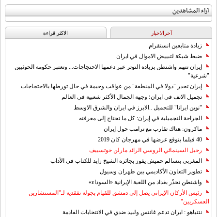
آراء المشاهدين
آخرالاخبار
الاکثر قراءة
زيادة متابعين انستقرام
ضبط شبكة لتبييض الاموال في ايران
إيران تتهم واشنطن بزيادة التوتر عبر دعمها الاحتجاجات... وتعتبر حكومة الحوثيين
"شرعية"
إيران تحذر "دولا في المنطقة" من عواقب وخيمة في حال تورطها بالاحتجاجات
تجميل الانف في ايران؛ وجهة الجمال الأكثر شعبية في العالم
"نوين ايرانا" للتجميل ..الابرز في ايران والشرق الاوسط
الجراحة التجميلية في إيران: كل ما تحتاج إلى معرفته
ماكرون: هناك تقارب مع ترامب حول إيران
40 فيلما يتوقع عرضها في مهرجان كان 2019
رحيل السينمائي الروسي الرائد مارلن خوتسييف
المغربي بنسالم حميش يفوز بجائزة الشيخ زايد للكتاب في الآداب
تطوير التعاون الأكاديمي بين طهران وسيول
واشنطن تحذّر بغداد من اللعبة الإيرانية «السوداء»
رئيس الأركان الإيراني يصل إلى دمشق للقيام بجولة تفقدية لـ"المستشارين
العسكريين"
نتنياهو : ايران تدعم غانتس ولبيد ضدي في الانتخابات القادمة