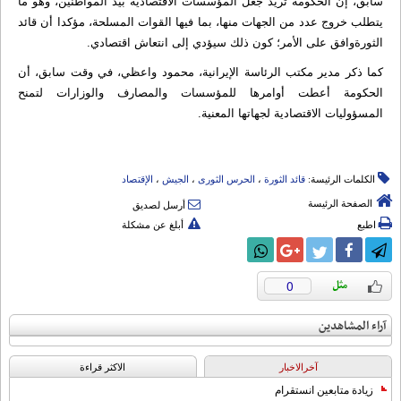
سابق، إن الحكومة تريد جعل المؤسسات الاقتصادية بيد المواطنين، وهو ما
يتطلب خروج عدد من الجهات منها، بما فيها القوات المسلحة، مؤكدا أن قائد
الثورةوافق على الأمر؛ كون ذلك سيؤدي إلى انتعاش اقتصادي.
كما ذكر مدير مكتب الرئاسة الإيرانية، محمود واعظي، في وقت سابق، أن
الحكومة أعطت أوامرها للمؤسسات والمصارف والوزارات لتمنح
المسؤوليات الاقتصادية لجهاتها المعنية.
الكلمات الرئيسة:
قائد الثورة
،
الحرس الثوری
،
الجیش
،
الإقتصاد
الصفحة الرئيسة
أرسل لصديق
اطبع
أبلغ عن مشكلة
0
آراء المشاهدين
آخرالاخبار
الاکثر قراءة
زيادة متابعين انستقرام