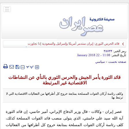
باز
و
بسته
کردن
منو
قائد الحرس الثوري: إيران ستدمر أمريكا وإسرائيل والسعودية إذا تجاوزت خطوط طهران
الحمراء
رمز الخبر:
۳۸۷۳۴
تأريخ النشر:
11:08
- 22 January 2018
صفحه نخست
»
سياسي
‍‍‍ پ
پ
قائد الثورة یأمر الجيش والحرس الثوري بالنأي عن النشاطات
الاقتصادية غير المرتبطة
وكلف رئاسة أركان القوات المسلحة بمتابعة خروج كل أطرافها من الفعاليات الاقتصادية التي لا
ترتبط بها.
عصر إيران - وكالات - قال وزير الدفاع الإيراني، أمير حاتمي، إن قائد الثورة
آية الله سيد علي خامنئي، الذي يتولى منصب قائد القوات المسلحة كذلك،
كلف رئاسة أركان القوات المسلحة بمتابعة خروج كل أطرافها من الفعاليات