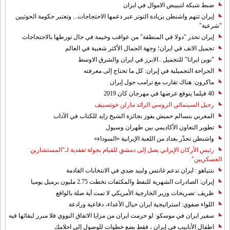
ضبط شبكة لتبييض الاموال في ايران
إيران تتهم واشنطن بزيادة التوتر عبر دعمها الاحتجاجات... وتعتبر حكومة الحوثيين
"شرعية"
إيران تحذر "دولا في المنطقة" من عواقب وخيمة في حال تورطها بالاحتجاجات
تجميل الانف في ايران؛ وجهة الجمال الأكثر شعبية في العالم
"نوين ايرانا" للتجميل ..الابرز في ايران والشرق الاوسط
الجراحة التجميلية في إيران: كل ما تحتاج إلى معرفته
ماكرون: هناك تقارب مع ترامب حول إيران
40 فيلما يتوقع عرضها في مهرجان كان 2019
رحيل السينمائي الروسي الرائد مارلن خوتسييف
المغربي بنسالم حميش يفوز بجائزة الشيخ زايد للكتاب في الآداب
تطوير التعاون الأكاديمي بين طهران وسيول
واشنطن تحذّر بغداد من اللعبة الإيرانية «السوداء»
رئيس الأركان الإيراني يصل إلى دمشق للقيام بجولة تفقدية لـ"المستشارين
العسكريين"
نتنياهو : ايران تدعم غانتس ولبيد ضدي في الانتخابات القادمة
إيران: الصادرات الشهریة للنفط والمكثفات تخطت 2.75 مليون برميل يوميا
ظريف: تصريحات وزير الخارجية الأمريكي لا تمت أية صلة بالواقع
اللواء صفوي: استراتيجية ايران حيال الأعداء، دفاعية ورادعة
سفير ايران في موسكو: لو حرمت ايران من مزايا الاتفاق النووي فلا مبرر لبقائها فيه
اطفال الأنابيب في إيران ، فقط بضع خطوات للوصول إلى احلامك