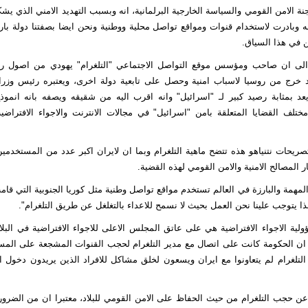
 الامن القومي والسياسة الخارجية البرلمانية، انه وبسبب التهديد الامني الذي يشكل
 وبادرت لاستخدام قنوات ومواقع تواصل محلية ووطنية ونحن ايضا بصفتنا دولة بارز
في هذا السياق.
الى ان صاحب ومؤسس موقع التواصل الاجتماعي "التلغرام" يهودي من اصول رو
خرج من روسيا لاسباب امنية وحصل على تابعية دولة اخرى، ويعتبره رئيس وزراء 
يعد بمثابة رصيد كبير لـ "اسرائيل" وانه اقرب اليه من شقيقه ويصفه بانه انموذ
ختلف القضايا المتعلقة بامن "اسرائيل" في مجالات الانترنت والاجواء الافتراض
صريحات نتنياهو هذه تتضح ماهية التلغرام وبما ان لايران اكبر عدد من المستخدمين
 المصالح الامنية والامن القومي لهذه القضية.
المهمة والبارزة في العالم تستخدم مواقع تواصل وطنية مثل كوريا الجنوبية التي قا
ا يتوجب علينا نحن العمل بحيث لا نسمح للاعداء بالتغلغل عن طريق التلغرام".
ية الاجواء الافتراضية هي على عاتق المجلس الاعلى للاجواء الافتراضية في البلاد
 ان الحكومة كانت على اتصال مع مدير التلغرام لحجب القنوات المشجعة على المسا
التلغرام لم يتعاونوا مع ايران ويسعون لخلق مشاكل للافراد الذين يريدون دخول ا
 عن حجب التلغرام من حيث الحفاظ على الامن القومي للبلاد، معتبرا ان من الضرور