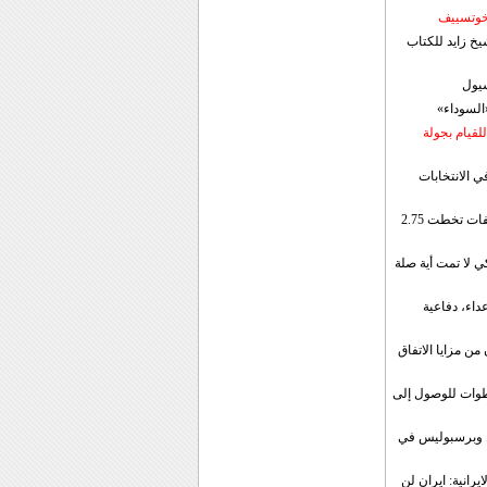
 خوتسييف
خ زايد للكتاب
سيول
«السوداء»
لقيام بجولة
ي الانتخابات
إيران: الصادرات الشهریة للنفط والمكثفات تخطت 2.75
 لا تمت أية صلة
داء، دفاعية
ن مزايا الاتفاق
طوات للوصول إلى
ال وبرسبوليس في
رانية: ايران لن