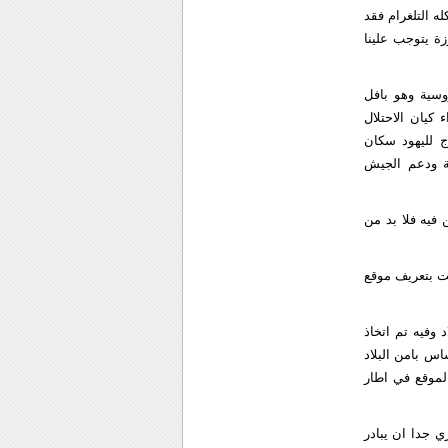
ه التلغرام فقد
ة يتوجب علينا
سية وهو بافل
كيان الاحتلال
ج لليهود سكان
ية ودعم الجيش
 فيه فلا بد من
مت بتعريف موقع
 وفيه تم اتخاذ
س بامن البلاد
لموقع في اطار
ي جدا ان يبادر