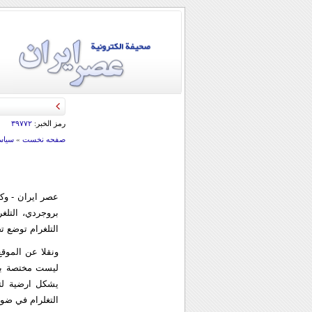
رمز الخبر:
۳۹۷۷۲
صفحه نخست
»
سياس
عصر ايران - وك
بروجردي، التلغر
التلغرام توضع ت
ونقلا عن الموقع
ليست مختصة باير
يشكل ارضية لت
التغلرام في ضوء