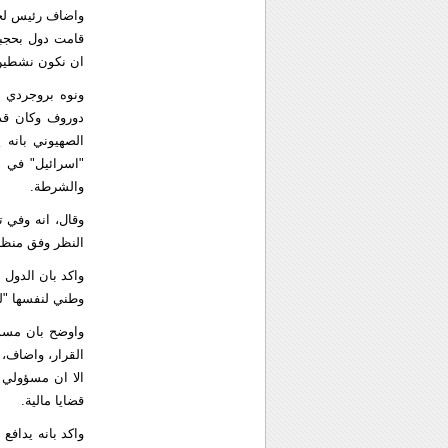
واضاف رئيس لجنة
قامت دول بحجبه
ان نكون نشطين 
ونوه بروجردي 
دوروف وكان قد 
الصهيوني بانه 
"اسرائيل" في م
والشرطة.
وقال، انه وفي ت
النظر وفق منظار
واكد بان الدول 
وطني لنفسها "لذ
واوضح بان مسؤول
القرار، واضاف،
الا ان مسؤولي 
قضايا مالية.
واكد بانه يدافع