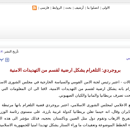
الاولی
اتصلوا بنا
أرشیف
بحث
الروابط
فارسی
|
|
|
|
|
|
تأريخ النشر:
14
‍‍‍ پ
ي
بروجردي: التلغرام يشكل ارضية لقسم من التهديدات الامنية
الات - اعتبر رئيس لجنة الامن القومي والسياسة الخارجية في مجلس الشورى الاسلا
ام بانه يشكل ارضية لقسم من التهديدات الامنية، لافتا الى ان المعلومات التي ي
حت تصرف بريطانيا والمانيا والكيان الصهيوني.
 الاعلامي لمجلس الشورى الاسلامي، اعتبر بروجردي قضية التلغرام بانها مرتبطة ب
ان وقال، انه حينما تعلن بريطانيا كدولة غربية بارزة، على مستوى رئاسة الوزراء
فريخ الارهاب وتقوم دول مثل الصين وباكستان بحجبه، فذلك مؤشر الى هذه ال
 الخطط الموضوعة وتعقيدات ما وراء الستار يشكل تهديدا امنيا للجمهورية الاسلامية ا