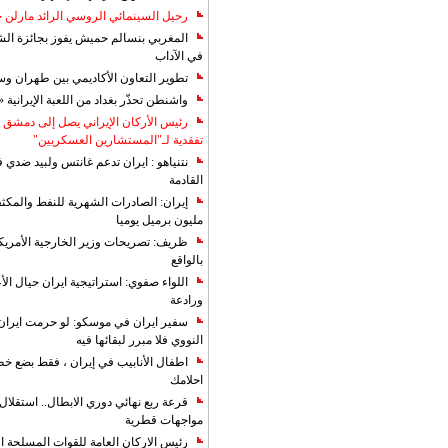
رحيل السينمائي الروسي الرائد مارلن
المغربي بنسالم حميش يفوز بجائزة الشي
في الآداب
تطوير التعاون الأكاديمي بين طهران و
واشنطن تحذّر بغداد من اللعبة الإيرانية 
رئيس الأركان الإيراني يصل إلى دمشق ل
تفقدية لـ"المستشارين العسكريين"
نتنياهو : ايران تدعم غانتس ولبيد ضدي ف
القادمة
مليون برميل يوميا
ظريف: تصريحات وزير الخارجية الأمريكي
بالواقع
اللواء صفوي: استراتيجية ايران حيال الأع
ورادعة
سفير ايران في موسكو: لو حرمت ايران م
النووي فلا مبرر لبقائها فيه
اطفال الأنابيب في إيران ، فقط بضع خ
احلامك
قرعة ربع نهائي دوري الابطال.. استقل
مواجهات قطرية
رئيس الاركان العامة للقوات المسلحة الاي