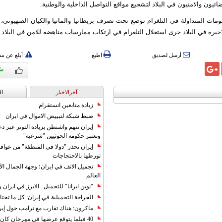
ئيون والامنيون في البلاد لتشجيع مواقع التواصل الداخلية والوطنية.
مات المتداولة في التلغرام توضع تحت تصرف بريطانيا والمانيا والكيان الصهيوني، لا
اخيرة في البلاد جرى استغلال التلغرام في ارتكاب ممارسات مناهضة للامن في البلاد.
أرسل لصديق
اطبع
أبلغ عن م
آخرالاخبار
ال
زيادة متابعين انستقرام
ضبط شبكة لتبييض الاموال في ايران
إيران تتهم واشنطن بزيادة التوتر عبر دع
وتعتبر حكومة الحوثيين "شرعية"
إيران تحذر "دولا في المنطقة" من عوا
تورطها بالاحتجاجات
تجميل الانف في ايران؛ وجهة الجمال ال
العالم
"نوين ايرانا" للتجميل ..الابرز في ايرا
الجراحة التجميلية في إيران: كل ما تحتا
ماكرون: هناك تقارب مع ترامب حول إير
40 فيلما يتوقع عرضها في مهرجان كان 2019