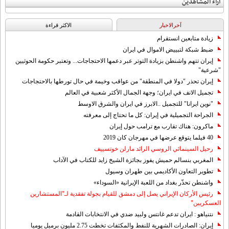
آراء المشاهدين
آخرالاخبار
الاکثر قراءة
زيادة متابعين انستقرام
ضبط شبكة لتبييض الاموال في ايران
إيران تتهم واشنطن بزيادة التوتر عبر دعمها الاحتجاجات... وتعتبر حكومة الحوثيين
"شرعية"
إيران تحذر "دولا في المنطقة" من عواقب وخيمة في حال تورطها بالاحتجاجات
تجميل الانف في ايران؛ وجهة الجمال الأكثر شعبية في العالم
"نوين ايرانا" للتجميل ..الابرز في ايران والشرق الاوسط
الجراحة التجميلية في إيران: كل ما تحتاج إلى معرفته
ماكرون: هناك تقارب مع ترامب حول إيران
40 فيلما يتوقع عرضها في مهرجان كان 2019
رحيل السينمائي الروسي الرائد مارلن خوتسييف
المغربي بنسالم حميش يفوز بجائزة الشيخ زايد للكتاب في الآداب
تطوير التعاون الأكاديمي بين طهران وسيول
واشنطن تحذّر بغداد من اللعبة الإيرانية «السوداء»
رئيس الأركان الإيراني يصل إلى دمشق للقيام بجولة تفقدية لـ"المستشارين
العسكريين"
نتنياهو : ايران تدعم غانتس ولبيد ضدي في الانتخابات القادمة
إيران: الصادرات الشهریة للنفط والمكثفات تخطت 2.75 مليون برميل يوميا