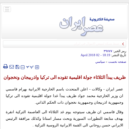
باز
و
بسته
کردن
منو
رمز الخبر:
۳۹۷۷۷
تأريخ النشر:
18:19
- 02 April 2018
صفحه نخست
»
سياسي
‍‍‍ پ
پ
ظريف يبدأ الثلاثاء جولة اقليمية تقوده الى تركيا واذربيجان ونخجوان
عصر ايران - وكالات - اعلن المتحدث باسم الخارجية الايرانية بهرام قاسمي
ان وزير الخارجية محمد جواد ظريف يبدأ غدا جولة اقليمية تقوده الى تركيا
وجمهورية اذربيجان وجمهورية نخجوان ذات الحكم الذاتي.
وقال قاسمي ان ظريف سيتوجه يوم غد الثلاثاء الى العاصمة التركية انقرة
بهدف متابعة التطورات السورية وبحث مسار استانا وكذلك مرافقة الرئيس
الايراني حسن روحاني الى القمة الايرانية الروسية التركية .