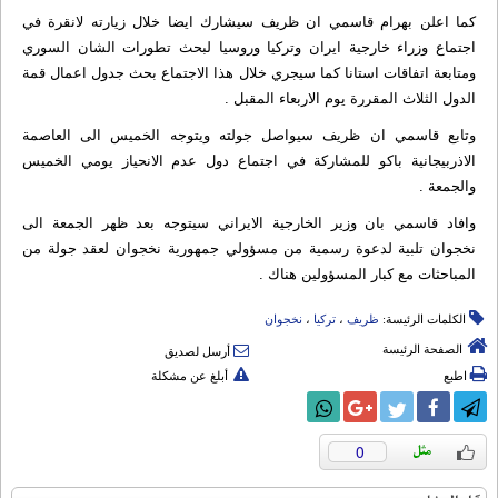
كما اعلن بهرام قاسمي ان ظريف سيشارك ايضا خلال زيارته لانقرة في
اجتماع وزراء خارجية ايران وتركيا وروسيا لبحث تطورات الشان السوري
ومتابعة اتفاقات استانا كما سيجري خلال هذا الاجتماع بحث جدول اعمال قمة
الدول الثلاث المقررة يوم الاربعاء المقبل .
وتابع قاسمي ان ظريف سيواصل جولته ويتوجه الخميس الى العاصمة
الاذربيجانية باكو للمشاركة في اجتماع دول عدم الانحياز يومي الخميس
والجمعة .
وافاد قاسمي بان وزير الخارجية الايراني سيتوجه بعد ظهر الجمعة الى
نخجوان تلبية لدعوة رسمية من مسؤولي جمهورية نخجوان لعقد جولة من
المباحثات مع كبار المسؤولين هناك .
الكلمات الرئيسة:
ظریف
،
ترکیا
،
نخجوان
الصفحة الرئيسة
أرسل لصديق
اطبع
أبلغ عن مشكلة
0