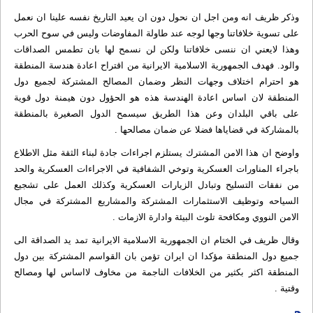
وذكر ظريف انه ومن اجل ان نحول دون ان يعيد التاريخ نفسه علينا ان نعمل
على تسوية خلافاتنا وجها لوجه عند طاولة المفاوضات وليس في سوح الحرب
وهذا لايعني ان ننسى خلافاتنا ولكن لن نسمح لها بان تطمس الصداقات
والود. فهدف الجمهورية الاسلامية الايرانية من اقتراح اعادة هندسة المنطقة
هو احترام اختلاف وجهات النظر وضمان المصالح المشتركة لجميع دول
المنطقة لان اساس اعادة الهندسة هذه هو الحؤول دون هيمنة دول قوية
على باقي البلدان وعن هذا الطريق سيسمح الدول الصغيرة بالمنطقة
بالمشاركة في قضاياها فضلا عن ضمان مصالحها .
واوضح ان هذا الامن المشترك يستلزم اجراءات جادة لبناء الثقة مثل الاطلاع
باجراء المناورات العسكرية وتوخي الشفافية في الاجراءات العسكرية والحد
من نفقات التسليح وتبادل الزيارات العسكرية وكذلك العمل على تشجيع
السياحه وتوظيف الاستثمارات المشتركة والمشاريع المشتركة في مجال
الامن النووي ومكافحة تلوث البيئة وادارة الازمات .
وقال ظريف في الختام ان الجمهورية الاسلامية الايرانية تمد يد الصداقة الى
جميع دول المنطقة مؤكدا ان ايران تؤمن بان القواسم المشتركة بين دول
المنطقة اكثر بكثير من الخلافات الناجمة من مخاوف لااساس لها ومصالح
وقتية .