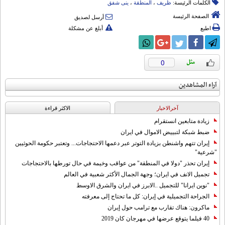
الكلمات الرئيسة:
ظریف
،
المنطقة
،
ینی شفق
الصفحة الرئيسة
أرسل لصديق
اطبع
أبلغ عن مشكلة
0
آراء المشاهدين
آخرالاخبار
الاکثر قراءة
زيادة متابعين انستقرام
ضبط شبكة لتبييض الاموال في ايران
إيران تتهم واشنطن بزيادة التوتر عبر دعمها الاحتجاجات... وتعتبر حكومة الحوثيين
"شرعية"
إيران تحذر "دولا في المنطقة" من عواقب وخيمة في حال تورطها بالاحتجاجات
تجميل الانف في ايران؛ وجهة الجمال الأكثر شعبية في العالم
"نوين ايرانا" للتجميل ..الابرز في ايران والشرق الاوسط
الجراحة التجميلية في إيران: كل ما تحتاج إلى معرفته
ماكرون: هناك تقارب مع ترامب حول إيران
40 فيلما يتوقع عرضها في مهرجان كان 2019