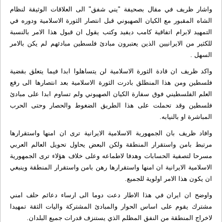
واشار ظريف في مقال بصحيفة "يني شفق" الى العلاقات الوثيقة لنظام
الشاه المقبور مع الكيان الصهيوني قبل انتصار الثورة الاسلامية ودوره في
التمهيد لابرام اتفاقية كامب ديفيد وكتب يقول ان قبول هذا الامر بالنسبة
للكثير من الايرانيين الذين يعتبرون مبادئ فلسطين مبادئهم لم يكن بالامر
السهل .
واكد ظريف ان قادة الثورة الاسلامية لن يتساهلوا ابدا فيما يتعلق بقضية
فلسطين ومن هذا المنطلق بادرت الثورة الاسلامية بعد انتصارها الى رفع
العلم الفلسطيني فوق سفارة الكيان الصهيوني ولم تساوم ابدا على مبادئ
فلسطين وقد تحملت على هذا الطريق الضغوط والحصار وحتى الحرب
المباشرة او بالنيابه.
وافاد ظريف بان الجمهورية الاسلامية الايرانية ترى ان امنها واستقرارها
مرتبط بامن واستقرار المنطقة ولكن البعض يحاول تحويل العالم العربي
مسرحا لتصفية الحسابات وهدفا لاطماعه وعلى خلاف هؤلاء ترى الجمهورية
الاسلامية الايرانية ان امنها واستقرارها رهن بامن واستقرار المنطقة وينبغي
ان يكون هذا الامر اولوية للجميع.
واوضح ان ايران في هذا الاطار دعت دوما الى ارساء دعائم حلف امني
مشترك يقوم على اساس الحوار والمبادئ المشتركة واليات الثقة تمهيدا
لاخراج المنطقة من النفق المظلم الذي يستنزف قدرات جميع البلدان.