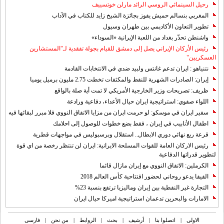
رحيل السينمائي الروسي الرائد مارلن خوتسييف
المغربي بنسالم حميش يفوز بجائزة الشيخ زايد للكتاب في الآداب
تطوير التعاون الأكاديمي بين طهران وسيول
واشنطن تحذّر بغداد من اللعبة الإيرانية «السوداء»
رئيس الأركان الإيراني يصل إلى دمشق للقيام بجولة تفقدية لـ"المستشارين
العسكريين"
نتنياهو : ايران تدعم غانتس ولبيد ضدي في الانتخابات القادمة
إيران: الصادرات الشهریة للنفط والمكثفات تخطت 2.75 مليون برميل يوميا
ظريف: تصريحات وزير الخارجية الأمريكي لا تمت أية صلة بالواقع
اللواء صفوي: استراتيجية ايران حيال الأعداء، دفاعية ورادعة
سفير ايران في موسكو: لو حرمت ايران من مزايا الاتفاق النووي فلا مبرر لبقائها فيه
اطفال الأنابيب في إيران ، فقط بضع خطوات للوصول إلى احلامك
قرعة ربع نهائي دوري الابطال.. استقلال وبرسبوليس في مواجهات قطرية
رئيس الاركان العامة للقوات المسلحة الايرانية: ايران لن تنتظر رخصة من اي قوة
لتطوير قدراتها الدفاعية
الكرملين: الاتفاق النووي مع إيران مازال قائما
الفيفا يدعو روحاني لحضور افتتاحية كأس العالم 2018
التجارة غیر النفطیة بین إیران ومالیزیا ترتفع بنسبة 23%
الامارات والبحرين تدعمان استراتيجية اميركا حيال ايران
الاولی
|
اتصلوا بنا
|
أرشیف
|
بحث
|
الروابط
|
من نحن
|
فارسی