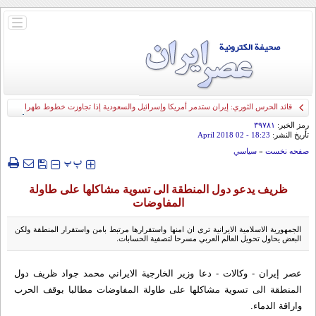
باز
و
بسته
کردن
منو
قائد الحرس الثوري: إيران ستدمر أمريكا وإسرائيل والسعودية إذا تجاوزت خطوط طهران
الحمراء
رمز الخبر:
۳۹۷۸۱
تأريخ النشر:
18:23
- 02 April 2018
صفحه نخست
»
سياسي
‍‍‍ پ
پ
ظريف يدعو دول المنطقة الى تسوية مشاكلها على طاولة
المفاوضات
الجمهورية الاسلامية الايرانية ترى ان امنها واستقرارها مرتبط بامن واستقرار المنطقة ولكن
البعض يحاول تحويل العالم العربي مسرحا لتصفية الحسابات.
عصر إيران - وكالات - دعا وزير الخارجية الايراني محمد جواد ظريف دول
المنطقة الى تسوية مشاكلها على طاولة المفاوضات مطالبا بوقف الحرب
واراقة الدماء.