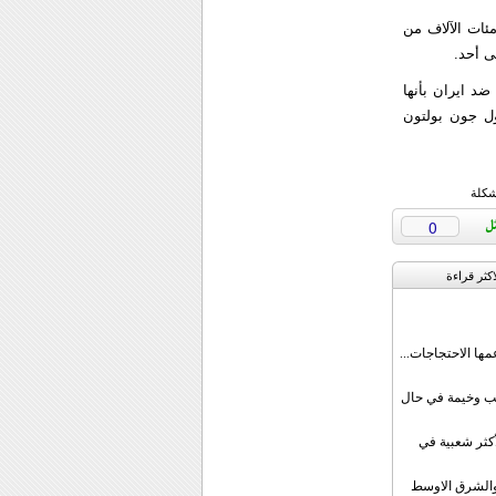
مئات الآلاف من
ى أحد.
د ايران بأنها
ول جون بولتون
شكلة
0
اکثر قراءة
مها الاحتجاجات...
قب وخيمة في حال
أكثر شعبية في
ن والشرق الاوسط