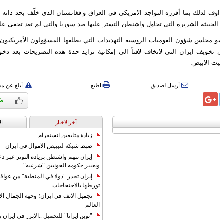
ف لذلك بما أفرزه التواجد الامريكي في العراق وافغانستان الذي خلّف بحد ذاته 
يا الخبيثة الشريره التي تحاول واشنطن التستر عليها ضد سوريا والتي لم تعد تخفى عل
مجلس شؤون القوميات الروسية التهديدات التي يطلقها المسؤولون الأمريكيون ض
 تخويف ايران التي لاتخاف لافتاً الى إمكانية تزايد حدة هذه التصريحات بعد دخ
يت الابيض.
أرسل لصديق
اطبع
أبلغ عن م
آخرالاخبار
ال
زيادة متابعين انستقرام
ضبط شبكة لتبييض الاموال في ايران
إيران تتهم واشنطن بزيادة التوتر عبر دع
وتعتبر حكومة الحوثيين "شرعية"
إيران تحذر "دولا في المنطقة" من عوا
تورطها بالاحتجاجات
تجميل الانف في ايران؛ وجهة الجمال ال
العالم
"نوين ايرانا" للتجميل ..الابرز في ايرا