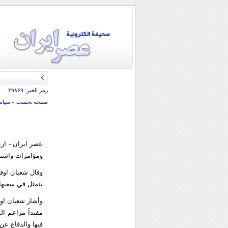
رمز الخبر:
۳۹۸۶۹
صفحه نخست
»
سياس
عصر ايران - ا
ومؤامرات واشنط
وقال شعبان اوف 
يتمثل في سعيها 
وأشار شعبان اوف
مفنداً مزاعم ا
فيها والدفاع عن 