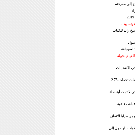
ج إلى معرفته
ان
 خوتسييف
خ زايد للكتاب
سيول
«السوداء»
لقيام بجولة
ي الانتخابات
إيران: الصادرات الشهریة للنفط والمكثفات تخطت 2.75
 لا تمت أية صلة
داء، دفاعية
ن مزايا الاتفاق
طوات للوصول إلى