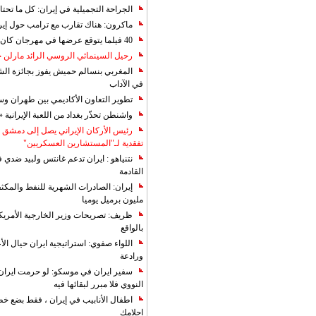
الجراحة التجميلية في إيران: كل ما تحتا
ماكرون: هناك تقارب مع ترامب حول إير
40 فيلما يتوقع عرضها في مهرجان كان 2019
رحيل السينمائي الروسي الرائد مارلن
المغربي بنسالم حميش يفوز بجائزة الشي
في الآداب
تطوير التعاون الأكاديمي بين طهران و
واشنطن تحذّر بغداد من اللعبة الإيرانية 
رئيس الأركان الإيراني يصل إلى دمشق ل
تفقدية لـ"المستشارين العسكريين"
نتنياهو : ايران تدعم غانتس ولبيد ضدي ف
القادمة
مليون برميل يوميا
ظريف: تصريحات وزير الخارجية الأمريكي
بالواقع
اللواء صفوي: استراتيجية ايران حيال الأع
ورادعة
سفير ايران في موسكو: لو حرمت ايران م
النووي فلا مبرر لبقائها فيه
اطفال الأنابيب في إيران ، فقط بضع خ
احلامك