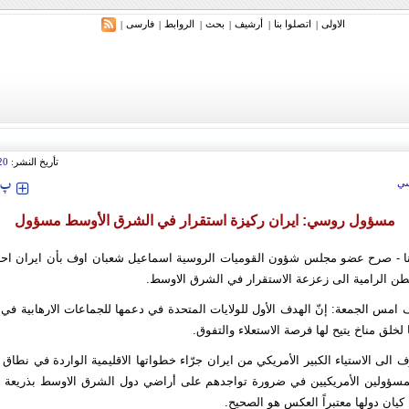
الاولی
اتصلوا بنا
أرشیف
بحث
الروابط
فارسی
|
|
|
|
|
|
تأريخ النشر:
20
‍‍‍ پ
ي
مسؤول روسي: ايران ركيزة استقرار في الشرق الأوسط مسؤول
رنا - صرح عضو مجلس شؤون القوميات الروسية اسماعيل شعبان اوف بأن ايران 
ن الرامية الى زعزعة الاستقرار في الشرق الاوسط.
امس الجمعة: إنّ الهدف الأول للولايات المتحدة في دعمها للجماعات الارهابية ف
لخلق مناخ يتيح لها فرصة الاستعلاء والتفوق.
 الى الاستياء الكبير الأمريكي من ايران جرّاء خطواتها الاقليمية الواردة في نطاق 
لمسؤولين الأمريكيين في ضرورة تواجدهم على أراضي دول الشرق الاوسط بذريعة ا
كيان دولها معتبراً العكس هو الصحيح.