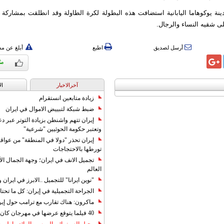
ى شقيه النساء والرجال.
أرسل لصديق
اطبع
أبلغ عن م
آخرالاخبار
ال
زيادة متابعين انستقرام
ضبط شبكة لتبييض الاموال في ايران
إيران تتهم واشنطن بزيادة التوتر عبر دع
وتعتبر حكومة الحوثيين "شرعية"
إيران تحذر "دولا في المنطقة" من عوا
تورطها بالاحتجاجات
تجميل الانف في ايران؛ وجهة الجمال ال
العالم
"نوين ايرانا" للتجميل ..الابرز في ايرا
الجراحة التجميلية في إيران: كل ما تحتا
ماكرون: هناك تقارب مع ترامب حول إير
40 فيلما يتوقع عرضها في مهرجان كان 2019