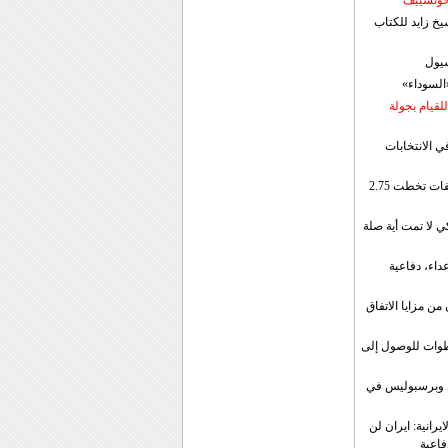
 خوتسييف
خ زايد للكتاب
سيول
«السوداء»
لقيام بجولة
ي الانتخابات
إيران: الصادرات الشهریة للنفط والمكثفات تخطت 2.75
 لا تمت أية صلة
داء، دفاعية
ن مزايا الاتفاق
طوات للوصول إلى
ال وبرسبوليس في
رانية: ايران لن
فاعية