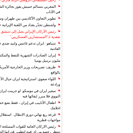
رحيل السينمائي الروسي الرائد مارلن
المغربي بنسالم حميش يفوز بجائزة الشي
في الآداب
تطوير التعاون الأكاديمي بين طهران و
واشنطن تحذّر بغداد من اللعبة الإيرانية 
رئيس الأركان الإيراني يصل إلى دمشق ل
تفقدية لـ"المستشارين العسكريين"
نتنياهو : ايران تدعم غانتس ولبيد ضدي ف
القادمة
مليون برميل يوميا
ظريف: تصريحات وزير الخارجية الأمريكي
بالواقع
اللواء صفوي: استراتيجية ايران حيال الأع
ورادعة
سفير ايران في موسكو: لو حرمت ايران م
النووي فلا مبرر لبقائها فيه
اطفال الأنابيب في إيران ، فقط بضع خ
احلامك
قرعة ربع نهائي دوري الابطال.. استقل
مواجهات قطرية
رئيس الاركان العامة للقوات المسلحة الاي
تنتظر رخصة من اي قوة لتطوير قدراتها الد