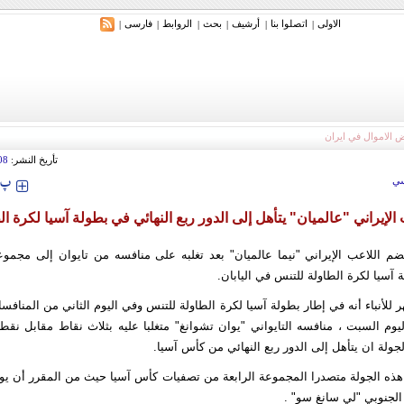
الاولی
اتصلوا بنا
أرشیف
بحث
الروابط
فارسی
|
|
|
|
|
|
تأريخ النشر:
08
‍‍‍ پ
ي
 الإيراني "عالميان" يتأهل إلى الدور ربع النهائي في بطولة آسيا لكرة ال
ضم اللاعب الإيراني "نيما عالميان" بعد تغلبه على منافسه من تايوان إلى مجموع
 آسيا لكرة الطاولة للتنس في اليابان.
ر للأنباء أنه في إطار بطولة آسيا لكرة الطاولة للتنس وفي اليوم الثاني من المنافس
ليوم السبت ، منافسه التايواني "يوان تشوانغ" متغلبا عليه بثلاث نقاط مقابل نق
جولة ان يتأهل إلى الدور ربع النهائي من كأس آسيا.
 هذه الجولة متصدرا المجموعة الرابعة من تصفيات كأس آسيا حيث من المقرر أن يوا
الجنوبي "لي سانغ سو" .