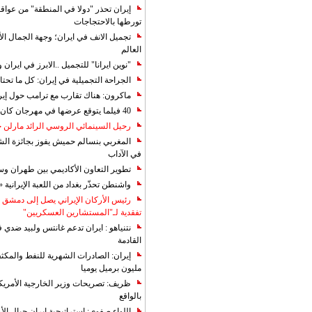
إيران تحذر "دولا في المنطقة" من عوا
تورطها بالاحتجاجات
تجميل الانف في ايران؛ وجهة الجمال ال
العالم
"نوين ايرانا" للتجميل ..الابرز في ايرا
الجراحة التجميلية في إيران: كل ما تحتا
ماكرون: هناك تقارب مع ترامب حول إير
40 فيلما يتوقع عرضها في مهرجان كان 2019
رحيل السينمائي الروسي الرائد مارلن
المغربي بنسالم حميش يفوز بجائزة الشي
في الآداب
تطوير التعاون الأكاديمي بين طهران و
واشنطن تحذّر بغداد من اللعبة الإيرانية 
رئيس الأركان الإيراني يصل إلى دمشق ل
تفقدية لـ"المستشارين العسكريين"
نتنياهو : ايران تدعم غانتس ولبيد ضدي ف
القادمة
مليون برميل يوميا
ظريف: تصريحات وزير الخارجية الأمريكي
بالواقع
اللواء صفوي: استراتيجية ايران حيال الأع