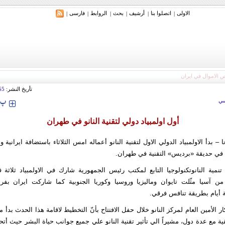
الاولی
اتصلوا بنا
أرشیف
بحث
الروابط
فارسی
|
|
|
|
|
|
تأريخ النشر:
55
‍‍‍ پ
ي
أول اولمبياد دولي لتقنية النانو في طهران
ة في حديقة «برديس» التقنية في طهران.
تنمية النانوتكنولوجيا التابع لمكتب رئيس الجمهورية شارك في الاولمبياد ثلاثة 
من آسيا مثّلت تايوان وماليزيا وروسيا وكوريا الجنوبية كما شاركت ايران بف
 أيام بطريقة تنافس فرقي.
 الأمين العام لمركز النانو خلال حفل الافتتاح بأنّ التخطيط لاقامة هذا الحدث بدأ من
ة مع عدة دول، مشيراً الي تأثير تقنية النانو علي جميع جوانب حياة البشر حيث أتح