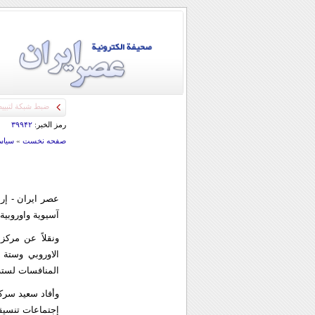
رمز الخبر:
۳۹۹۴۲
صفحه نخست
»
سياس
آسيوية واوروبي
ونقلاً عن مركز 
الاوروبي وستة 
المنافسات لستة
وأفاد سعيد سركار
إجتماعات تنسيقي