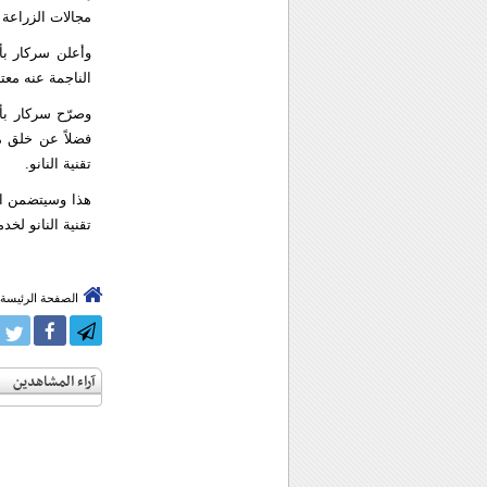
مجالات الزراعة و
وأعلن سركار بأن
الناجمة عنه معت
وصرّح سركار بأن
فضلاً عن خلق 
تقنية النانو.
هذا وسيتضمن ال
تقنية النانو لخد
الصفحة الرئيسة
آراء المشاهدين