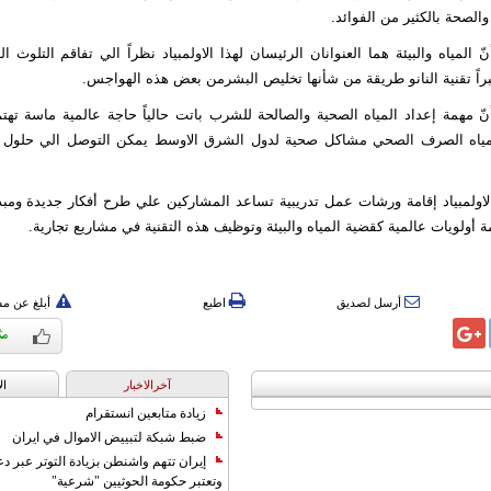
الصحة بالكثير من الفوائد.
ّ المياه والبيئة هما العنوانان الرئيسان لهذا الاولمبياد نظراً الي تفاقم التلوث ا
براً تقنية النانو طريقة من شأنها تخليص البشرمن بعض هذه الهواجس.
ّ مهمة إعداد المياه الصحية والصالحة للشرب باتت حالياً حاجة عالمية ماسة تهت
مياه الصرف الصحي مشاكل صحية لدول الشرق الاوسط يمكن التوصل الي حلول ل
اولمبياد إقامة ورشات عمل تدريبية تساعد المشاركين علي طرح أفكار جديدة وم
مة أولويات عالمية كقضية المياه والبيئة وتوظيف هذه التقنية في مشاريع تجارية.
أرسل لصديق
اطبع
أبلغ عن م
آخرالاخبار
ال
زيادة متابعين انستقرام
ضبط شبكة لتبييض الاموال في ايران
إيران تتهم واشنطن بزيادة التوتر عبر دع
وتعتبر حكومة الحوثيين "شرعية"