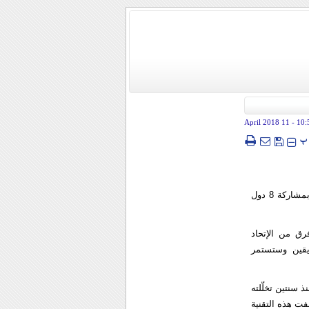
- 11 April 2018
10:
پ
عصر ایران - إرنا – بدأ الاولمبياد الدولي الاول لتقنية النانو أعماله امس الثلاثاء باستضافة ايرانية وبمشاركة 8 دول
فرق من الإتحاد
ريقين وستستمر
ذ سنتين تخلّلته
فت هذه التقنية