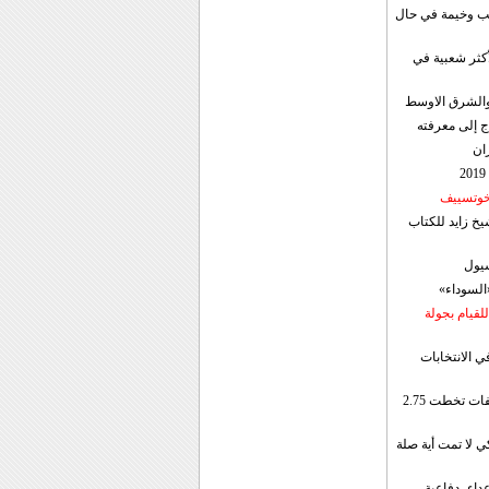
قب وخيمة في حال
أكثر شعبية في
ن والشرق الاوسط
ج إلى معرفته
ان
 خوتسييف
خ زايد للكتاب
سيول
«السوداء»
لقيام بجولة
ي الانتخابات
إيران: الصادرات الشهریة للنفط والمكثفات تخطت 2.75
 لا تمت أية صلة
داء، دفاعية