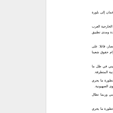
مان إلى بلورة
لخارجية العرب
يدة ومدى تطبيق
ر، قائلا: على
ام حقوق شعبنا
يني في ظل ما
ية المتطرفة.
 خطورة ما يجري
ى الصهيونية.
ني وربما تطال
 خطورة ما يجري