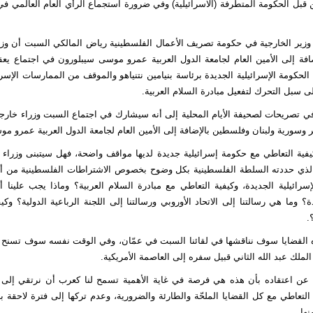
قبل الحكومة المتطرفة (الاسرائيلية) وفي ضرورة استجماع الرأي العام العالمي ف
وزير الخارجية في حكومة تصريف الأعمال الفلسطينية رياض المالكي السبت أن وزر
ضافة إلى الأمين العام لجامعة الدول العربية عمرو موسى سيبلورون في اجتماع يع
الحكومة الإسرائيلية الجديدة برئاسة بنيامين نتنياهو والموقف من الممارسات الإسرا
 سبل التحرك لتفعيل مبادرة السلام العربية.
في تصريحات لصحيفة الأيام المحلية إلى أنه سيشارك في اجتماع السبت وزراء خارجي
وسورية ولبنان وفلسطين بالإضافة إلى الأمين العام لجامعة الدول العربية عمرو مو
فية التعاطي مع حكومة إسرائيلية جديدة لديها مواقف واضحة، فهل سيتبنى وزراء ا
لذي حددته السلطة الفلسطينية بكل وضوح بخصوص الاشتراطات الفلسطينية من أ
سرائيلية الجديدة، وكيفية التعاطي مع مبادرة السلام العربية؟ وماذا يجب علينا أ
ة؟ وما هي رسالتنا إلى الاتحاد الأوروبي ورسالتنا إلى اللجنة الرباعية الدولية؟ وك
.
القضايا سوف نناقشها في لقائنا السبت في عمّان، وفي الوقت نفسه سوف تسنح ل
الملك عبد الله الثاني قبيل سفره إلى العاصمة الأمريكية.
 عن اعتقاده بأن هذه هي فرصة في غاية الأهمية تسمح لنا كعرب أن نرتقي إلى
لتعاطي مع كل القضايا الملحّة والطارئة والضرورية، وعدم تركها إلى فترة لاحقة بل
ها.