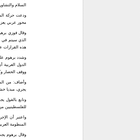
السلام والتشاور 
ودعت حركة المق
محور عربي يعز
وقال فوزي برهو
الذي سيتم في ال
هذه القرارات ع
وشدد برهوم على
الدول العربية 
ووقف الحصار وك
وأضاف: من الم
يجري، مبديا خشي
وتابع بالقول يج
للفلسطينيين من 
واعتبر أن الإج
المنظومة العربي
وقال برهوم يجب 