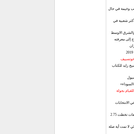
قب وخيمة في حال
أكثر شعبية في
ن والشرق الاوسط
ج إلى معرفته
ان
 خوتسييف
خ زايد للكتاب
سيول
«السوداء»
لقيام بجولة
ي الانتخابات
إيران: الصادرات الشهریة للنفط والمكثفات تخطت 2.75
 لا تمت أية صلة