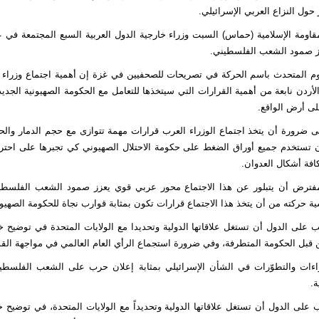
حول النزاع العربي الإسرائيلي.
اومة الإسلامية (حماس) السبت وزراء خارجية الدول العربية السبع المجتمعة في ع
ز صمود الشعب الفلسطيني.
م المتحدث باسم الحركة في تصريحات للصحفيين في غزة إن أهمية اجتماع وزراء ا
أردن نابعة من أهمية القرارات التي سيتخذها للتعامل مع الحكومة الصهيونية الجد
لى أرض الواقع.
 ضرورة أن يتخذ اجتماع الوزراء العرب قرارات مهمة تتوازى مع حجم الدمار والحصا
أن تستخدم جميع أوراق الضغط على حكومة الاحتلال الصهيوني كي تجبرها على احتر
افة أشكال العدوان.
فترض أن يتبلور عن هذا الاجتماع محور عربي قوي يعزز صمود الشعب الفلسط
ة حركته من أن يتخذ هذا الاجتماع قرارات تكون بمثابة قوارب نجاة للحكومة الصهيون
ب على الدول أن تستغل علاقاتها الدولية وتحديدا مع الولايات المتحدة في توضيح
قبل الحكومة المتطرفة، وفي ضرورة استجماع الرأي العام العالمي في مواجهة القو
راءات والتطوّرات في الشأن الإسرائيلي بمثابة إعلان حرب على الشعب الفلسطي
ة.
على الدول أن تستغل علاقاتها الدولية وتحديداً مع الولايات المتحدة، في توضيح