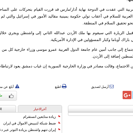
عربية التي عقدت في الدوحة نهاية أذار/مارس قد قررت القيام بتحركات على الساحة
العربية للسلام في أعقاب تولي حكومة يمينية مقاليد الأمور في إسرائيل والتي لم
نحو تحقيق السلام في المنطقة.
قبيل الزيارة التي سيقوم بها ملك الأردن عبدالله الثاني إلى واشنطن ويجري خلا
باراك أوباما وكبار المسؤولين في الإدارة الأمريكية.
تماع إلى جانب أمين عام جامعة الدول العربية عمرو موسى وزراء خارجية كل من 
لسطين إضافة إلى الأردن.
الاجتماع، وقالت مصادر في وزارة الخارجية السورية إن غياب دمشق يعود لارتباطات
أرسل لصديق
اطبع
أبلغ عن م
آخرالاخبار
ال
زيادة متابعين انستقرام
ضبط شبكة لتبييض الاموال في ايران
إيران تتهم واشنطن بزيادة التوتر عبر دع