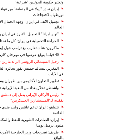
وتعتبر حكومة الحوثيين "شرعية"
إيران تحذر "دولا في المنطقة" من عوا
تورطها بالاحتجاجات
تجميل الانف في ايران؛ وجهة الجمال ال
العالم
"نوين ايرانا" للتجميل ..الابرز في ايرا
الجراحة التجميلية في إيران: كل ما تحتا
ماكرون: هناك تقارب مع ترامب حول إير
40 فيلما يتوقع عرضها في مهرجان كان 2019
رحيل السينمائي الروسي الرائد مارلن
المغربي بنسالم حميش يفوز بجائزة الشي
في الآداب
تطوير التعاون الأكاديمي بين طهران و
واشنطن تحذّر بغداد من اللعبة الإيرانية 
رئيس الأركان الإيراني يصل إلى دمشق ل
تفقدية لـ"المستشارين العسكريين"
نتنياهو : ايران تدعم غانتس ولبيد ضدي ف
القادمة
مليون برميل يوميا
ظريف: تصريحات وزير الخارجية الأمريكي
بالواقع