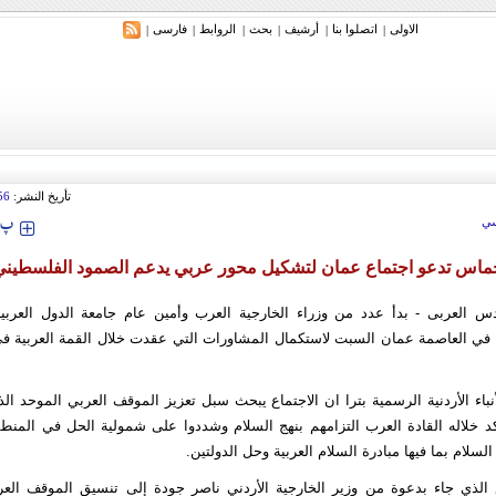
الاولی
اتصلوا بنا
أرشیف
بحث
الروابط
فارسی
|
|
|
|
|
|
ري: إيران ستدمر أمريكا وإسرائيل والسعودية إذا تجاوزت خطوط طهران الحمراء
تأريخ النشر:
56
‍‍‍ پ
ي
ماس تدعو اجتماع عمان لتشكيل محور عربي يدعم الصمود الفلسطيني
س العربی - بدأ عدد من وزراء الخارجية العرب وأمين عام جامعة الدول العر
ا في العاصمة عمان السبت لاستكمال المشاورات التي عقدت خلال القمة العربية ف
نباء الأردنية الرسمية بترا ان الاجتماع يبحث سبل تعزيز الموقف العربي الموحد ال
كد خلاله القادة العرب التزامهم بنهج السلام وشددوا على شمولية الحل في المنطق
سلام بما فيها مبادرة السلام العربية وحل الدولتين.
 الذي جاء بدعوة من وزير الخارجية الأردني ناصر جودة إلى تنسيق الموقف العر