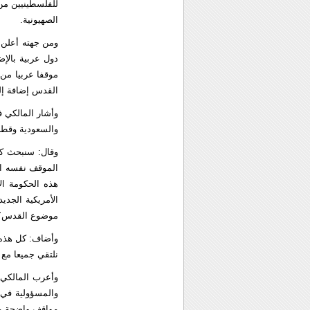
للفلسطينيين من 
الصهيونية.
ومن جهته أعلن 
دول عربية بالإ
موقفا عربيا من 
القدس إضافة إلى
وأشار المالكي 
والسعودية وقطر 
وقال: سنبحث كي
الموقف نفسه ا
هذه الحكومة الإ
الأمريكية الجديد
موضوع القدس؟
وأضاف: كل هذه 
نلتقي جميعا مع 
وأعرب المالكي
والمسؤولية في ا
مواقف واضحة من