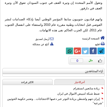
وتقول الأمم المتحدة إن وتيرة العنف في جنوب السودان تفوق الآن وتيرة
العنف في دارفور.
واتهم قياديون جنوبيون سابقا المؤتمر الوطني أيضا بإذكاء الصدامات لنشر
الفوضى قبل انتخابات وطنية مقررة عام 2010 واستفتاء على انفصال الجنوب
عام 2011، لكن الحزب الحاكم نفى هذه الاتهامات.
الصفحة الرئيسة
أرسل لصديق
اطبع
أبلغ عن مشكلة
0
آراء المشاهدين
آخرالاخبار
الاکثر قراءة
زيادة متابعين انستقرام
ضبط شبكة لتبييض الاموال في ايران
إيران تتهم واشنطن بزيادة التوتر عبر دعمها الاحتجاجات... وتعتبر حكومة الحوثيين
"شرعية"