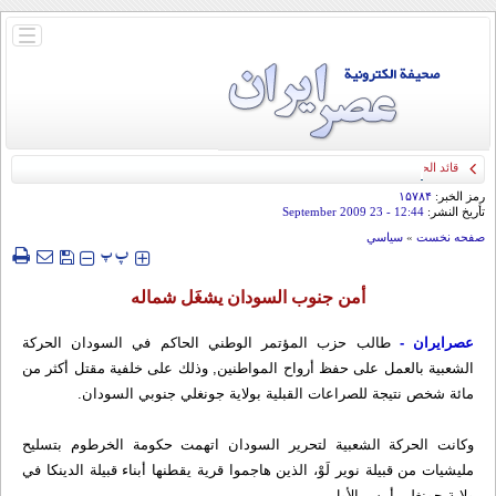
باز
و
بسته
کردن
منو
قائد الحرس الثوري: إيران ستدمر أمريكا وإسرائيل والسعودية إذا تجاوزت خطوط طهران
الحمراء
رمز الخبر:
۱۵۷۸۴
تأريخ النشر:
12:44
- 23 September 2009
صفحه نخست
»
سياسي
‍‍‍ پ
پ
أمن جنوب السودان يشغَل شماله
عصرایران -
طالب حزب المؤتمر الوطني الحاكم في السودان الحركة
الشعبية بالعمل على حفظ أرواح المواطنين, وذلك على خلفية مقتل أكثر من
مائة شخص نتيجة للصراعات القبلية بولاية جونغلي جنوبي السودان.
وكانت الحركة الشعبية لتحرير السودان اتهمت حكومة الخرطوم بتسليح
مليشيات من قبيلة نوير لَوْ، الذين هاجموا قرية يقطنها أبناء قبيلة الدينكا في
ولاية جونغلي أمس الأول.