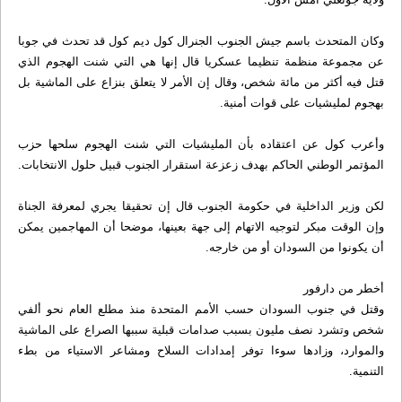
وكان المتحدث باسم جيش الجنوب الجنرال كول ديم كول قد تحدث في جوبا
عن مجموعة منظمة تنظيما عسكريا قال إنها هي التي شنت الهجوم الذي
قتل فيه أكثر من مائة شخص، وقال إن الأمر لا يتعلق بنزاع على الماشية بل
بهجوم لمليشيات على قوات أمنية.
وأعرب كول عن اعتقاده بأن المليشيات التي شنت الهجوم سلحها حزب
المؤتمر الوطني الحاكم بهدف زعزعة استقرار الجنوب قبيل حلول الانتخابات.
لكن وزير الداخلية في حكومة الجنوب قال إن تحقيقا يجري لمعرفة الجناة
وإن الوقت مبكر لتوجيه الاتهام إلى جهة بعينها، موضحا أن المهاجمين يمكن
أن يكونوا من السودان أو من خارجه.
أخطر من دارفور
وقتل في جنوب السودان حسب الأمم المتحدة منذ مطلع العام نحو ألفي
شخص وتشرد نصف مليون بسبب صدامات قبلية سببها الصراع على الماشية
والموارد، وزادها سوءا توفر إمدادات السلاح ومشاعر الاستياء من بطء
التنمية.