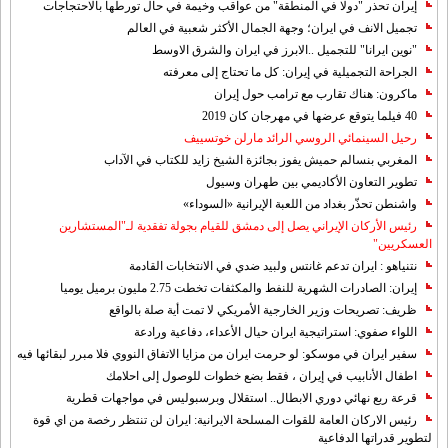
إيران تحذر "دولا في المنطقة" من عواقب وخيمة في حال تورطها بالاحتجاجات
تجميل الانف في ايران؛ وجهة الجمال الأكثر شعبية في العالم
"نوين ايرانا" للتجميل ..الابرز في ايران والشرق الاوسط
الجراحة التجميلية في إيران: كل ما تحتاج إلى معرفته
ماكرون: هناك تقارب مع ترامب حول إيران
40 فيلما يتوقع عرضها في مهرجان كان 2019
رحيل السينمائي الروسي الرائد مارلن خوتسييف
المغربي بنسالم حميش يفوز بجائزة الشيخ زايد للكتاب في الآداب
تطوير التعاون الأكاديمي بين طهران وسيول
واشنطن تحذّر بغداد من اللعبة الإيرانية «السوداء»
رئيس الأركان الإيراني يصل إلى دمشق للقيام بجولة تفقدية لـ"المستشارين
العسكريين"
نتنياهو : ايران تدعم غانتس ولبيد ضدي في الانتخابات القادمة
إيران: الصادرات الشهریة للنفط والمكثفات تخطت 2.75 مليون برميل يوميا
ظريف: تصريحات وزير الخارجية الأمريكي لا تمت أية صلة بالواقع
اللواء صفوي: استراتيجية ايران حيال الأعداء، دفاعية ورادعة
سفير ايران في موسكو: لو حرمت ايران من مزايا الاتفاق النووي فلا مبرر لبقائها فيه
اطفال الأنابيب في إيران ، فقط بضع خطوات للوصول إلى احلامك
قرعة ربع نهائي دوري الابطال.. استقلال وبرسبوليس في مواجهات قطرية
رئيس الاركان العامة للقوات المسلحة الايرانية: ايران لن تنتظر رخصة من اي قوة
لتطوير قدراتها الدفاعية