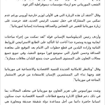
الشعب الموريتاني نحو ارساء مؤسسات ديموقراطية أكثر قوة.
وقال "أعتقد أن هذه الزيارة التي هي الأولى لوزير خارجية أوروبي ورغم عدم
تمكني من المشاركة في حفل تنصيب الرئيس الجديد، فقد حرصت على
زيارة موريتانيا للتعبير عن التضامن والصداقة ومساندة إسبانيا لموريتانيا".
وأردف رئيس الديبلوماسية الإسباني قوله "لقد تمكنت من إجراء مباحثات
ايجابية وودية ومثمرة جدا أتاحت لنا التأكيد على الطابع الاستراتيجي للروابط
الثنائية وارادة البلدين في قطع خطوات الى الامام بعد التوقيع على معاهدة
الصداقة وحسن الجوار التي ستوضع فورا موضع التنفيذ، وفي تنويع جميع
مجالات التعاون على المستوى السياسي حيث يتمتع البلدان بعلاقات ممتازة".
وقال "وبالنظر للامكانية الجديدة للتنمية الاقتصادية والاجتماعية في موريتانيا
فقد وجهنا نداء الى المستثمرين الإسبان للاستفادة من فرص الاستثمار
المتاحة في موريتانيا".
وشدد موراتينوس على تعزيز التعاون مع موريتانيا في مختلف المجالات بما
في ذلك دعم قطاع الادارة وجميع قطاعات التنمية الاقتصادية حيث ستكون
اسبانيا حاضرة دائما من أجل مساعدة دولة شقيقة صديقة ومجاورة هي