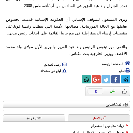
نفذه الجنرال ولد عبد العزيز في السادس من آب/أغسطس 2008.
ويرى المتتبعون للموقف الإسباني أن الحكومة الإسبانية قدمت، بخصوص
تعاملها مع الحالة الموريتانية، مصالحها الأمنية التي تتطلب رئيسا قويا،على
مقتضيات إرساء الديمقراطية في موريتاينا القائمة على انتخاب رئيس مدني.
والتقى موراتينوس الرئيس ولد عبد العزيز والوزير الأول مولاي ولد محمد
الأغظف ووزير الخارجية بنت مكناس.
الصفحة الرئيسة
أرسل لصديق
اطبع
أبلغ عن مشكلة
0
آراء المشاهدين
آخرالاخبار
الاکثر قراءة
زيادة متابعين انستقرام
ضبط شبكة لتبييض الاموال في ايران