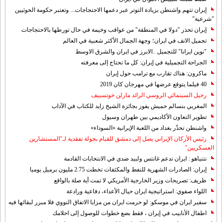
إيران تتهم واشنطن بزيادة التوتر عبر دعمها الاحتجاجات... وتعتبر حكومة الحوثيين
"شرعية"
إيران تحذر "دولا في المنطقة" من عواقب وخيمة في حال تورطها بالاحتجاجات
تجميل الانف في ايران؛ وجهة الجمال الأكثر شعبية في العالم
"نوين ايرانا" للتجميل ..الابرز في ايران والشرق الاوسط
الجراحة التجميلية في إيران: كل ما تحتاج إلى معرفته
ماكرون: هناك تقارب مع ترامب حول إيران
40 فيلما يتوقع عرضها في مهرجان كان 2019
رحيل السينمائي الروسي الرائد مارلن خوتسييف
المغربي بنسالم حميش يفوز بجائزة الشيخ زايد للكتاب في الآداب
تطوير التعاون الأكاديمي بين طهران وسيول
واشنطن تحذّر بغداد من اللعبة الإيرانية «السوداء»
رئيس الأركان الإيراني يصل إلى دمشق للقيام بجولة تفقدية لـ"المستشارين
العسكريين"
نتنياهو : ايران تدعم غانتس ولبيد ضدي في الانتخابات القادمة
إيران: الصادرات الشهریة للنفط والمكثفات تخطت 2.75 مليون برميل يوميا
ظريف: تصريحات وزير الخارجية الأمريكي لا تمت أية صلة بالواقع
اللواء صفوي: استراتيجية ايران حيال الأعداء، دفاعية ورادعة
سفير ايران في موسكو: لو حرمت ايران من مزايا الاتفاق النووي فلا مبرر لبقائها فيه
اطفال الأنابيب في إيران ، فقط بضع خطوات للوصول إلى احلامك