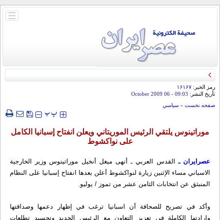
باز
و
بسته
کردن
منو
رمز الخبر:
۱۶۱۶۷
تأريخ النشر:
09:03
- 06 October 2009
صفحه نخست
»
سياسي
‍‍‍ پ
پ
موراتينوس يلتقي الرئيس الموريتاني ويعلن انفتاح إسبانيا الكامل
على نواكشوط
عصرایران ـ
القدس العربي ـ أنهى ميغل أنخيل موراتينوس وزير الخارجية
الاسباني مساء الإثنين زيارة لنواكشوط أعلن بعدها انفتاح إسبانيا على النظام
المنبثق عن انتخابات الثامن عشر من تموز / يوليو.
وأكد في تصريح للصحافة أن اسبانيا ترغب في إظهار دعمها وصداقتها
وارادتها الكاملة في تعزيز التعاون مع الرئيس الجديد وتجسيد تطلعات