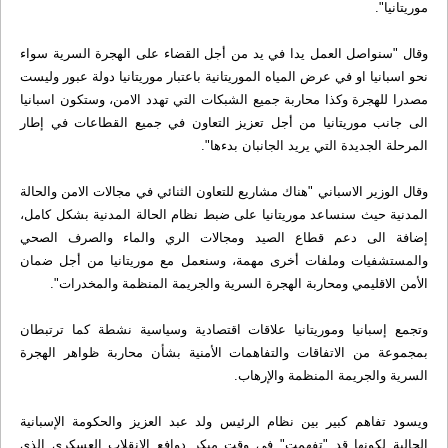
موريتانيا".
وقال "سنواصل العمل يدا في يد من أجل القضاء على الهجرة السرية سواء
نحو اسبانيا او في عرض المياه الموريتانية باعتبار موريتانيا دولة عبور وليست
مصدرا للهجرة وكذا محاربة جميع الشبكات التي تهدد الامن، وستكون اسبانيا
الى جانب موريتانيا من أجل تعزيز التعاون في جميع القطاعات في إطار
المرحلة الجديدة التي يريد الجانبان بدءها".
وقال الوزير الاسباني "هناك مشاريع للتعاون الثنائي في مجالات الامن والحالة
المدنية حيث سنساعد موريتانيا على ضبط نظام الحالة المدنية بشكل كامل،
إضافة الى دعم قطاع الصيد ومجالات الري والماء والصرف الصحي
والمستشفيات وملفات أخرى مهمة، وسنعمل مع موريتانيا من أجل ضمان
الأمن الاقليمي ومحاربة الهجرة السرية والجريمة المنظمة والمخدرات".
وتجمع إسبانيا وموريتانيا علاقات اقتصادية وسياسية نشطة كما ترتبطان
بمجموعة من الاتفاقات والتفاهمات الأمنية بشأن محاربة ظواهر الهجرة
السرية والجريمة المنظمة والإرهاب.
ويسود تفاهم كبير بين نظام الرئيس ولد عبد العزيز والحكومة الإسبانية
الحالية لكونها قد "تفهمت" في وقت مبكر دوافع الانقلاب العسكري الذي