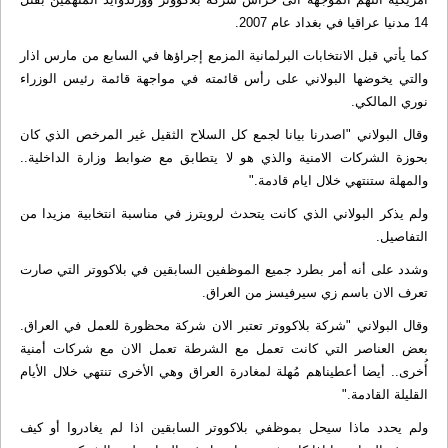
14 مدنيا عراقيا في بغداد عام 2007.
كما يأتي قبل الانتخابات البرلمانية المزمع إجراؤها في السابع من مارس اذار
والتي يخوضها البولاني على رأس قائمته في مواجهة قائمة رئيس الوزراء
نوري المالكي.
وقال البولاني "اصدرنا بيانا لجمع كل السلاح الثقيل غير المرخص الذي كان
بحوزة الشركات الامنية والذي هو لا يتطابق مع ضوابط وزارة الداخلية..
والمهلة ستنتهي خلال ايام قادمة."
ولم يذكر البولاني الذي كانت يتحدث لرويترز في مناسبة انتخابية مزيدا من
التفاصيل.
وشدد على أنه أمر بطرد جميع الموظفين السابقين في بلاكووتر التي صارت
تعرف الان باسم زي سيرفيسز من العراق.
وقال البولاني "شركة بلاكووتر تعتبر الان شركة محظورة للعمل في العراق.
بعض العناصر التي كانت تعمل مع الشرطة تعمل الان مع شركات أمنية
أُخرى.. أيضا أعطيناهم مُهلة لمغادرة العراق وهي الأخرى تنتهي خلال الأيام
القليلة القادمة."
ولم يحدد ماذا سيحل بموظفي بلاكووتر السابقين اذا لم يغادروا أو كيف