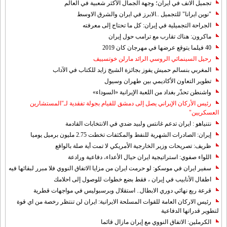
تجميل الانف في ايران؛ وجهة الجمال الأكثر شعبية في العالم
"نوين ايرانا" للتجميل ..الابرز في ايران والشرق الاوسط
الجراحة التجميلية في إيران: كل ما تحتاج إلى معرفته
ماكرون: هناك تقارب مع ترامب حول إيران
40 فيلما يتوقع عرضها في مهرجان كان 2019
رحيل السينمائي الروسي الرائد مارلن خوتسييف
المغربي بنسالم حميش يفوز بجائزة الشيخ زايد للكتاب في الآداب
تطوير التعاون الأكاديمي بين طهران وسيول
واشنطن تحذّر بغداد من اللعبة الإيرانية «السوداء»
رئيس الأركان الإيراني يصل إلى دمشق للقيام بجولة تفقدية لـ"المستشارين
العسكريين"
نتنياهو : ايران تدعم غانتس ولبيد ضدي في الانتخابات القادمة
إيران: الصادرات الشهریة للنفط والمكثفات تخطت 2.75 مليون برميل يوميا
ظريف: تصريحات وزير الخارجية الأمريكي لا تمت أية صلة بالواقع
اللواء صفوي: استراتيجية ايران حيال الأعداء، دفاعية ورادعة
سفير ايران في موسكو: لو حرمت ايران من مزايا الاتفاق النووي فلا مبرر لبقائها فيه
اطفال الأنابيب في إيران ، فقط بضع خطوات للوصول إلى احلامك
قرعة ربع نهائي دوري الابطال.. استقلال وبرسبوليس في مواجهات قطرية
رئيس الاركان العامة للقوات المسلحة الايرانية: ايران لن تنتظر رخصة من اي قوة
لتطوير قدراتها الدفاعية
الكرملين: الاتفاق النووي مع إيران مازال قائما