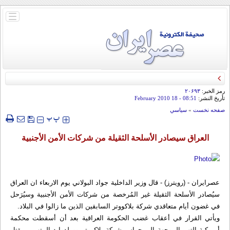
باز
و
بسته
کردن
منو
قائد الحرس الثوري: إيران ستدمر أمريكا وإسرائيل والسعودية إذا تجاوزت خطوط طهران
الحمراء
رمز الخبر:
۲۰۶۹۳
تأريخ النشر:
08:51
- 18 February 2010
صفحه نخست
»
سياسي
‍‍‍ پ
پ
العراق سيصادر الأسلحة الثقيلة من شركات الأمن الأجنبية
عصرایران - (رويترز) - قال وزير الداخلية جواد البولاني يوم الاربعاء ان العراق
سيُصادر الأسلحة الثقيلة غير المُرخصة من شركات الأمن الأجنبية وسيُرَحل
في غضون أيام متعاقدي شركة بلاكووتر السابقين الذين ما زالوا في البلاد.
ويأتي القرار في أعقاب غضب الحكومة العراقية بعد أن أسقطت محكمة
أمريكية التهم الموجهة الى حراس شركة بلاكووتر وورلدوايد المتهمين بقتل