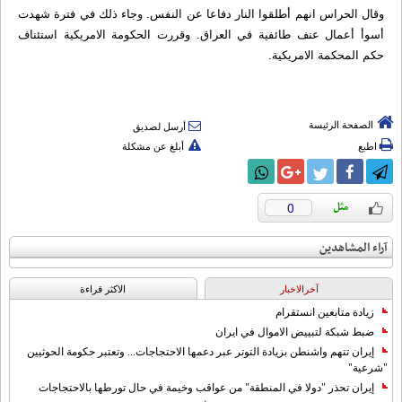
وقال الحراس انهم أطلقوا النار دفاعا عن النفس. وجاء ذلك في فترة شهدت
أسوأ أعمال عنف طائفية في العراق. وقررت الحكومة الامريكية استئناف
حكم المحكمة الامريكية.
الصفحة الرئيسة
أرسل لصديق
اطبع
أبلغ عن مشكلة
0
آراء المشاهدين
آخرالاخبار
الاکثر قراءة
زيادة متابعين انستقرام
ضبط شبكة لتبييض الاموال في ايران
إيران تتهم واشنطن بزيادة التوتر عبر دعمها الاحتجاجات... وتعتبر حكومة الحوثيين
"شرعية"
إيران تحذر "دولا في المنطقة" من عواقب وخيمة في حال تورطها بالاحتجاجات