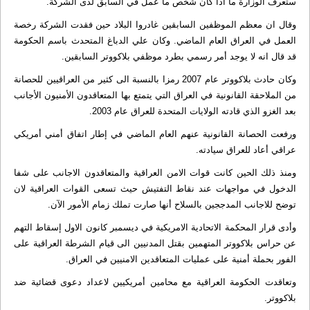
ستعرف الوزارة ما اذا كان شخص ما عمل في السابق لدى الشركة.
وقال ان معظم الموظفين السابقين غادروا البلاد حين فقدت الشركة رخصة
العمل في العراق العام الماضي. وكان علي الدباغ المتحدث باسم الحكومة
قد قال انه لا يوجد أمر رسمي بطرد موظفي بلاكووتر السابقين.
وكان حادث بلاكووتر عام 2007 رمزا بالنسبة الى كثير من العراقيين للحصانة
من الملاحقة القانونية في العراق التي يتمتع بها المتعاقدون الأمنيون الأجانب
بعد الغزو الذي قادته الولايات المتحدة للعراق عام 2003.
ورفعت الحصانة القانونية عنهم العام الماضي في إطار اتفاق أمني أمريكي
عراقي أعاد للعراق سيادته.
ومنذ ذلك الحين كانت قوات الامن العراقية والمتعاقدون الاجانب على شفا
الدخول في مواجهات عند نقاط التفتيش حيث تسعى القوات العراقية لان
توضح للاجانب المدججين بالسلاح أنها صارت تملك زمام الأمور الآن.
وأدى قرار المحكمة الاتحادية الامريكية في ديسمبر كانون الاول إسقاط التهم
عن حراس بلاكووتر المتهمين بقتل المدنيين الى قيام الشرطة العراقية على
الفور بحملة أمنية على عمليات المتعاقدين الامنيين في العراق.
وتعاقدت الحكومة العراقية مع محامين أمريكيين لاعداد دعوى قضائية ضد
بلاكووتر.