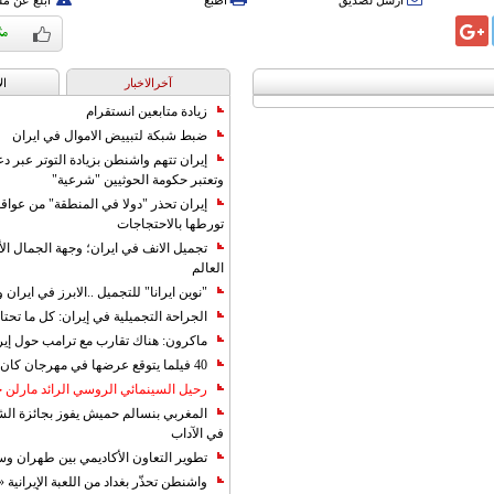
أرسل لصديق
اطبع
أبلغ عن م
آخرالاخبار
ال
زيادة متابعين انستقرام
ضبط شبكة لتبييض الاموال في ايران
إيران تتهم واشنطن بزيادة التوتر عبر دع
وتعتبر حكومة الحوثيين "شرعية"
إيران تحذر "دولا في المنطقة" من عوا
تورطها بالاحتجاجات
تجميل الانف في ايران؛ وجهة الجمال ال
العالم
"نوين ايرانا" للتجميل ..الابرز في ايرا
الجراحة التجميلية في إيران: كل ما تحتا
ماكرون: هناك تقارب مع ترامب حول إير
40 فيلما يتوقع عرضها في مهرجان كان 2019
رحيل السينمائي الروسي الرائد مارلن
المغربي بنسالم حميش يفوز بجائزة الشي
في الآداب
تطوير التعاون الأكاديمي بين طهران و
واشنطن تحذّر بغداد من اللعبة الإيرانية 