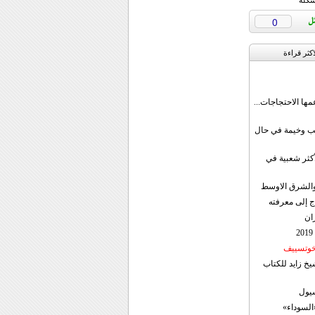
شكلة
0
اکثر قراءة
مها الاحتجاجات...
قب وخيمة في حال
أكثر شعبية في
ن والشرق الاوسط
ج إلى معرفته
ان
 خوتسييف
خ زايد للكتاب
سيول
«السوداء»