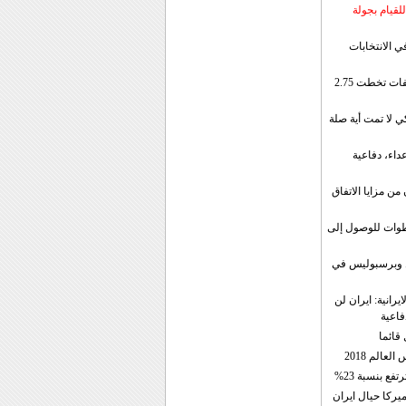
لقيام بجولة
ي الانتخابات
إيران: الصادرات الشهریة للنفط والمكثفات تخطت 2.75
 لا تمت أية صلة
داء، دفاعية
ن مزايا الاتفاق
طوات للوصول إلى
ال وبرسبوليس في
رانية: ايران لن
فاعية
 قائما
عالم 2018
فع بنسبة 23%
يركا حيال ايران