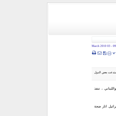
- 03 March 2010
09
پ
استدعت بعض الدول
لبناني ، تنفذ
رائيل اثار ضجة