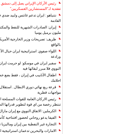
رئيس الأركان الإيراني يصل إلى دمشق ل
تفقدية لـ"المستشارين العسكريين"
نتنياهو : ايران تدعم غانتس ولبيد ضدي ف
القادمة
مليون برميل يوميا
ظريف: تصريحات وزير الخارجية الأمريكي
بالواقع
اللواء صفوي: استراتيجية ايران حيال الأع
ورادعة
سفير ايران في موسكو: لو حرمت ايران م
النووي فلا مبرر لبقائها فيه
اطفال الأنابيب في إيران ، فقط بضع خ
احلامك
قرعة ربع نهائي دوري الابطال.. استقل
مواجهات قطرية
رئيس الاركان العامة للقوات المسلحة الاي
تنتظر رخصة من اي قوة لتطوير قدراتها الد
الكرملين: الاتفاق النووي مع إيران مازال
الفيفا يدعو روحاني لحضور افتتاحية كأس ال
التجارة غیر النفطیة بین إیران ومالیزیا ترت
الامارات والبحرين تدعمان استراتيجية ام