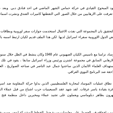
ود المبحوح القيادي في حركة حماس الشهر الماضي في احد فنادق دبي. وبعد عد
عرفت على الارهابيين من خلال الصور التي التقطتها كاميرات الفندق ونشرت اسماء
تحقيق بان المجموعة التي نفذت الاغتيال استخدمت جوازات سفر اوروبية وبطاقات ا
الدول الاوروبية سفراء اسرائيل لديها. لكن هذا الملف قديم لكيان ارتبط اسمه بالا
وقد تاسس الموساد تزامنا مع تاسيس الكيان الصهيوني عام 1948 وكان ينشط 
ارهابي السابق في مجموعة اشترن ورئيس وزراء اسرائيل سابقا ، يقود في تلك ا
هداف العلماء الالمان الذين ساعدوا جمال عبد الناصر في صناعه الصواريخ ، ال
احقة ضد البرنامج النووي العراقي.
نطاق عمليات الموساد لمحاربة الفلسطينيين الذين بداوا حركة المقاومة ضد اسر
غزة بقيادة ياسر عرفات. لقد شهد عقد السبعينيات حرب اشباح من قبل عملاء المو
ظهرون بظاهر دبلوماسي ويعملون على تجنيد عملاء ومخبرين داخل منظمة فتح و
سبب اخفاقه في الحصول على معلومات سرية حول الخطط المشتركة لمصر وسورية و