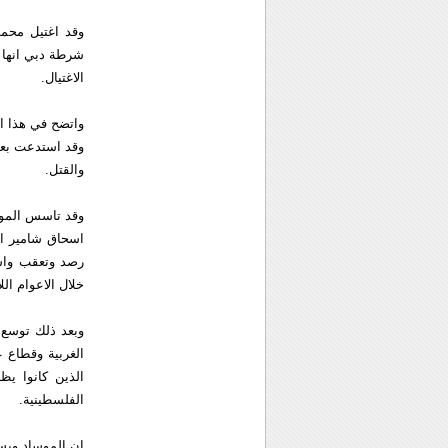
وقد اغتيل محم
شرطة دبي انها ت
الاغتيال.
واتضح في هذا ال
وقد استدعت بعض 
والقتل.
اسحاق شامير ال
رصد وتعقب واست
خلال الاعوام الل
وبعد ذلك توسع 
الغربية وقطاع 
الذين كانوا ي
الفلسطينية.
ان الموساد وب