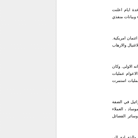
ة ايام اعلنت
 وبيانات منفذي
ئتمان امريكية.
غتيال والارهاب
في الظل خلال سنواته الاولى. وكان
لاعوام عمليات
عمليات استمرت
ائيل في الضفة
ساد ، العملاء
سائر الفصائل
الذي ادى الى