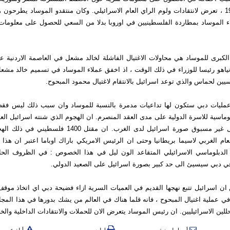
اندلاع حرب 1973 ، تعرض لانتقادات ولوم الراي العام الاسرائيلي. وكان منتقدو الموساد يطرحون
اء الموساد بمطاردة الفلسطينيين في اوروبا بدلا من السعي للحصول على معلومات 
انياهو رئيسا للوزراء في ذلك الوقت ، اذ اخفق عملاء الموساد في تسميم خالد مشعل
سيين لحماس والذي توعد اسرائيل بالانتقام لاغتيال محمود المبحوح.
 عمليات دبي ستكون لها تداعيات مدمرة بالنسبة للموساد وان سبب ذلك ليس فق
وماسية للاسرة الدولية على مدى العقد المنصرم. ان الهجوم الذي شنته اسرائيل ال
غزة شوه بشكل غير مسبوق صورة اسرائيل لدى الغرب. ان مقتل 
ام الغربي لاسيما بريطانيا وحتى ان الرئيس الامريكي باراك اوباما اعتبر ان هذا 
 الدبلوماسي الاسرائيلي المتقاعد الون ليل في هذا الخصوص : في الظروف الح
في دبي سيسيئ الى حد كبير بصورة اسرائيل على الصعيد الدولي.
ان اسرائيل تتبع نهجها القديم في العميات السرية ازاء فضيحة دبي اي اتخاذ موقف
 في عملية اغتيال المبحوح ، فانه قلما هناك في العالم من يشك بدورها في هذا المجال
ين الاسرائيليين. ان رئيس الموساد يتعرض الان للحملات والانتقادات الداخلية والخا