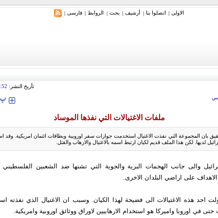
الاولی
اتصلوا بنا
أرشیف
بحث
الروابط
فارسی
|
|
|
|
|
|
ري: إيران ستدمر أمريكا وإسرائيل والسعودية إذا تجاوزت خطوط طهران الحمراء
تأريخ النشر:
:52
‍‍‍ پ
ي
ملفات الاغتيالات التي نفذها الموساد
قيق بان المجموعة التي نفذت الاغتيال استخدمت جوازات سفر اوروبية وبطاقات ائتمان امريكية. وقد 
ائيل لديها. لكن هذا الملف قديم لكيان ارتبط اسمه بالاغتيال والارهاب والقتل.
ائيل والى جانب الهجمات البرية والجوية التي تشنها ضد الشعبين الفلسطيني وال
الاهداف على اراضي البلدان الاخرى.
ت احد هذه الاغتيالات الى فضيحة لهذا الكيان. وسبب ان الاغتيال الذي نفذته اس
حتى في اوروبا واميركا هو استخدام الارهابيين لاوراق ووثائق اوروبية وامريكية.