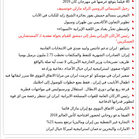
40 فيلما يتوقع عرضها في مهرجان كان 2019
رحيل السينمائي الروسي الرائد مارلن خوتسييف
المغربي بنسالم حميش يفوز بجائزة الشيخ زايد للكتاب في الآداب
تطوير التعاون الأكاديمي بين طهران وسيول
واشنطن تحذّر بغداد من اللعبة الإيرانية «السوداء»
رئيس الأركان الإيراني يصل إلى دمشق للقيام بجولة تفقدية لـ"المستشارين
العسكريين"
نتنياهو : ايران تدعم غانتس ولبيد ضدي في الانتخابات القادمة
إيران: الصادرات الشهریة للنفط والمكثفات تخطت 2.75 مليون برميل يوميا
ظريف: تصريحات وزير الخارجية الأمريكي لا تمت أية صلة بالواقع
اللواء صفوي: استراتيجية ايران حيال الأعداء، دفاعية ورادعة
سفير ايران في موسكو: لو حرمت ايران من مزايا الاتفاق النووي فلا مبرر لبقائها فيه
اطفال الأنابيب في إيران ، فقط بضع خطوات للوصول إلى احلامك
قرعة ربع نهائي دوري الابطال.. استقلال وبرسبوليس في مواجهات قطرية
رئيس الاركان العامة للقوات المسلحة الايرانية: ايران لن تنتظر رخصة من اي قوة
لتطوير قدراتها الدفاعية
الكرملين: الاتفاق النووي مع إيران مازال قائما
الفيفا يدعو روحاني لحضور افتتاحية كأس العالم 2018
التجارة غیر النفطیة بین إیران ومالیزیا ترتفع بنسبة 23%
الامارات والبحرين تدعمان استراتيجية اميركا حيال ايران