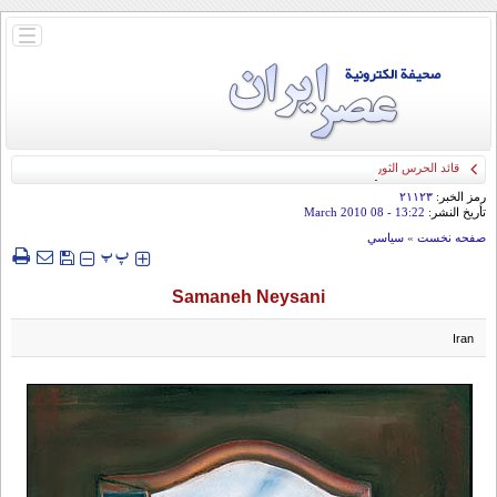
باز
و
بسته
کردن
منو
قائد الحرس الثوري: إيران ستدمر أمريكا وإسرائيل والسعودية إذا تجاوزت خطوط طهران
الحمراء
رمز الخبر:
۲۱۱۲۳
تأريخ النشر:
13:22
- 08 March 2010
صفحه نخست
»
سياسي
‍‍‍ پ
پ
Samaneh Neysani
Iran