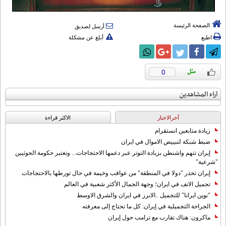
الصفحة الرئيسة
أرسل لصديق
اطبع
أبلغ عن مشكلة
0
آراء المشاهدين
آخرالاخبار
الاکثر قراءة
زيادة متابعين انستقرام
ضبط شبكة لتبييض الاموال في ايران
إيران تتهم واشنطن بزيادة التوتر عبر دعمها الاحتجاجات... وتعتبر حكومة الحوثيين
"شرعية"
إيران تحذر "دولا في المنطقة" من عواقب وخيمة في حال تورطها بالاحتجاجات
تجميل الانف في ايران؛ وجهة الجمال الأكثر شعبية في العالم
"نوين ايرانا" للتجميل ..الابرز في ايران والشرق الاوسط
الجراحة التجميلية في إيران: كل ما تحتاج إلى معرفته
ماكرون: هناك تقارب مع ترامب حول إيران