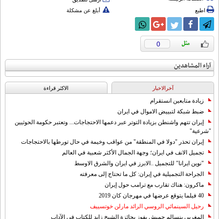
اطبع
أبلغ عن مشكلة
0
آراء المشاهدين
آخرالاخبار
الاکثر قراءة
زيادة متابعين انستقرام
ضبط شبكة لتبييض الاموال في ايران
إيران تتهم واشنطن بزيادة التوتر عبر دعمها الاحتجاجات... وتعتبر حكومة الحوثيين
"شرعية"
إيران تحذر "دولا في المنطقة" من عواقب وخيمة في حال تورطها بالاحتجاجات
تجميل الانف في ايران؛ وجهة الجمال الأكثر شعبية في العالم
"نوين ايرانا" للتجميل ..الابرز في ايران والشرق الاوسط
الجراحة التجميلية في إيران: كل ما تحتاج إلى معرفته
ماكرون: هناك تقارب مع ترامب حول إيران
40 فيلما يتوقع عرضها في مهرجان كان 2019
رحيل السينمائي الروسي الرائد مارلن خوتسييف
المغربي بنسالم حميش يفوز بجائزة الشيخ زايد للكتاب في الآداب