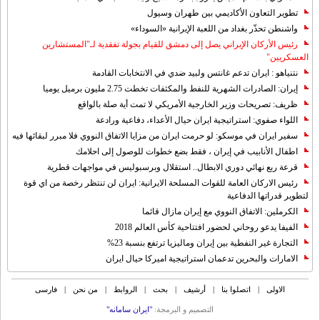
تطوير التعاون الأكاديمي بين طهران وسيول
واشنطن تحذّر بغداد من اللعبة الإيرانية «السوداء»
رئيس الأركان الإيراني يصل إلى دمشق للقيام بجولة تفقدية لـ"المستشارين
العسكريين"
نتنياهو : ايران تدعم غانتس ولبيد ضدي في الانتخابات القادمة
إيران: الصادرات الشهریة للنفط والمكثفات تخطت 2.75 مليون برميل يوميا
ظريف: تصريحات وزير الخارجية الأمريكي لا تمت أية صلة بالواقع
اللواء صفوي: استراتيجية ايران حيال الأعداء، دفاعية ورادعة
سفير ايران في موسكو: لو حرمت ايران من مزايا الاتفاق النووي فلا مبرر لبقائها فيه
اطفال الأنابيب في إيران ، فقط بضع خطوات للوصول إلى احلامك
قرعة ربع نهائي دوري الابطال.. استقلال وبرسبوليس في مواجهات قطرية
رئيس الاركان العامة للقوات المسلحة الايرانية: ايران لن تنتظر رخصة من اي قوة
لتطوير قدراتها الدفاعية
الكرملين: الاتفاق النووي مع إيران مازال قائما
الفيفا يدعو روحاني لحضور افتتاحية كأس العالم 2018
التجارة غیر النفطیة بین إیران ومالیزیا ترتفع بنسبة 23%
الامارات والبحرين تدعمان استراتيجية اميركا حيال ايران
الاولی
|
اتصلوا بنا
|
أرشیف
|
بحث
|
الروابط
|
من نحن
|
فارسی
التصمیم و البرمجة:
"ایران سامانه"