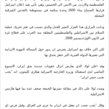
الفلسطينية والاردن، من الاثنين الى الخميس، وهي تأتي بعيد اعلان اسرائيل
قرارها السماح ببناء 1600 وحدة سكنية في مستوطنة بالقدس الشرقية
المحتلة.
ودانت البرازيل هذا القرار المثير للجدل والذي تسبب في تعثر تحريك عملية
السلام بين الاسرائيلين والفلسطينيين المعلقة منذ الحرب على قطاع غزة
في كانون الاول/ديسمبر 2008.
لكن اكبر خلاف مع اسرائيل يفترض ان يدور حول المسالة النووية الايرانية
التي تعتبرها الدولة العبرية اكبر خطر يحدق بها.
وقد اعلن لولا، الذي يعارض انزال عقوبات جديدة بحق ايران، الاسبوع
الماضي لدى استقباله وزيرة الخارجية الاميركية هيلاري كلينتون، انه "يجب
تجنب حشر ايران".
وشدد لولا على ذلك في مقابلة نشرتها الجمعة صحف عدة بما فيها هآرتس
الاسرائيلية.
وقال "يجب تجنب ان نفعل في ايران ما جرى في العراق. وقبل فرض اي