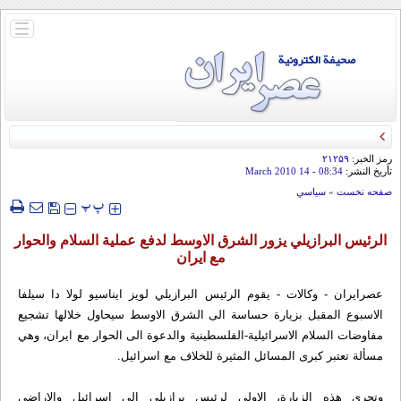
باز
و
بسته
کردن
منو
رمز الخبر:
۲۱۲۵۹
تأريخ النشر:
08:34
- 14 March 2010
صفحه نخست
»
سياسي
‍‍‍ پ
پ
الرئيس البرازيلي يزور الشرق الاوسط لدفع عملية السلام والحوار
مع ايران
عصرایران - وکالات - يقوم الرئيس البرازيلي لويز ايناسيو لولا دا سيلفا
الاسبوع المقبل بزيارة حساسة الى الشرق الاوسط سيحاول خلالها تشجيع
مفاوضات السلام الاسرائيلية-الفلسطينية والدعوة الى الحوار مع ايران، وهي
مسألة تعتبر كبرى المسائل المثيرة للخلاف مع اسرائيل.
وتجري هذه الزيارة، الاولى لرئيس برازيلي الى اسرائيل والاراضي