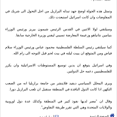
وتمثل هذه الجولة اوضح جهد تبذله البرازيل من اجل التحول الى شريك في
المفاوضات وان كانت اسرائيل استبعدت ذلك.
وسيلتقي لولا الاثنين في القدس الرئيس شيمون بيريز ورئيس الوزراء
بنيامين نتانياهو وزعيمة المعارضة تسيبي ليفني وزيرة الخارجية سابقا.
كما سيلتقي رئيس السلطة الفلسطينية محمود عباس ورئيس الوزراء سلام
فياض ومن المتوقع ان يبيت ليلته في بيت لحم قبل التوجه الى رام الله.
وفي اسرائيل يتوقع ان يدين توسيع المستوطنات الاسرائيلية وان يكرر
للفلسطينيين دعمه حل الدولتين.
ويرى المحلل السياسي ديفيد فلايتشر من جامعة برازيليا انه من الصعب
التكهن اذا كانت الدول النافذة في المنطقة ستقبل ان تلعب البرازيل دورا.
وقال ان "مصر لديها نفوذ كبير في المنطقة وكذلك عدة دول اوروبية
والولايات المتحدة وهي التي تقرر طريقة التفاوض".
الصفحة الرئيسة
أرسل لصديق