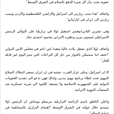
عقوبة يجب بذل كل شيء للدفع بالسلام في الشرق الاوسط".
واضاف "هذا سبب زيارتي الى اسرائيل والاراضي الفلسطينية والاردن وسبب
زيارتي الى ايران في ايار/مايو".
وفي تشرين الثاني/نوفمبر استقبل لولا في برازيليا على التوالي الرئيس
الاسرائيلي شيمون بيريز ونظيره الايراني محمود احمدي نجاد.
واضاف لولا الذي تشغل بلاده حاليا مقعدا غير دائم في مجلس الامن الدولي
"اعتقد اننا سنتمكن بالحوار من حل كل النزاعات التي تبدو اليوم غير قابلة
للحل".
الا ان اسرائيل، وعلى غرار الغرب، تشتبه في ان ايران تسعى لامتلاك السلاح
النووي تحت غطاء برنامج نووي مدني، ولذلك فهي تدعو الى تشديد العقوبات
الدولية على الجمهورية الاسلامية ولا تستبعد اللجوء الى ضربة عسكرية ضد
المنشآت النووية الايرانية.
واعلن الناطق باسم الرئاسة البرازيلية مرسيلو بومباش ان الرئيس لولا
سيبدي خلال جولته في الشرق الاوسط "اهتمام البرازيل بالمساهمة في
عملية السلام".