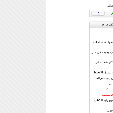
شكلة
0
اکثر قراءة
مها الاحتجاجات...
قب وخيمة في حال
أكثر شعبية في
ن والشرق الاوسط
ج إلى معرفته
ان
 خوتسييف
خ زايد للكتاب
سيول