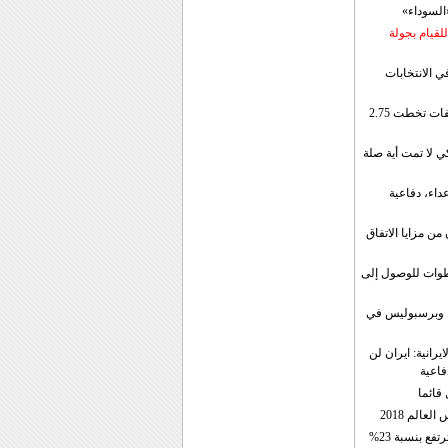
«السوداء»
لقيام بجولة
ي الانتخابات
إيران: الصادرات الشهریة للنفط والمكثفات تخطت 2.75
 لا تمت أية صلة
داء، دفاعية
ن مزايا الاتفاق
طوات للوصول إلى
ال وبرسبوليس في
رانية: ايران لن
فاعية
 قائما
عالم 2018
فع بنسبة 23%