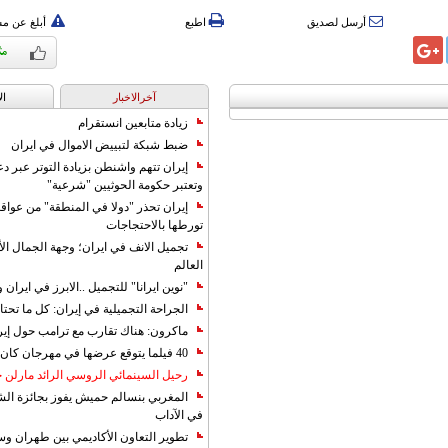
أرسل لصديق
اطبع
أبلغ عن م
آخرالاخبار
ال
زيادة متابعين انستقرام
ضبط شبكة لتبييض الاموال في ايران
إيران تتهم واشنطن بزيادة التوتر عبر دع
وتعتبر حكومة الحوثيين "شرعية"
إيران تحذر "دولا في المنطقة" من عوا
تورطها بالاحتجاجات
تجميل الانف في ايران؛ وجهة الجمال ال
العالم
"نوين ايرانا" للتجميل ..الابرز في ايرا
الجراحة التجميلية في إيران: كل ما تحتا
ماكرون: هناك تقارب مع ترامب حول إير
40 فيلما يتوقع عرضها في مهرجان كان 2019
رحيل السينمائي الروسي الرائد مارلن
المغربي بنسالم حميش يفوز بجائزة الشي
في الآداب
تطوير التعاون الأكاديمي بين طهران و