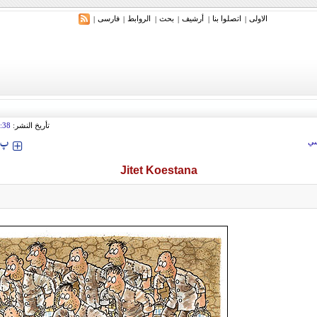
الاولی
اتصلوا بنا
أرشیف
بحث
الروابط
فارسی
|
|
|
|
|
|
تأريخ النشر:
:38
‍‍‍ پ
ي
Jitet Koestana