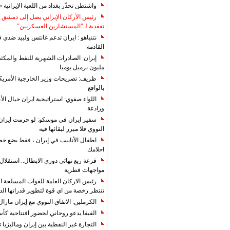
واشنطن تحذّر بغداد من اللعبة الإيرانية 
رئيس الأركان الإيراني يصل إلى دمشق ل
تفقدية لـ"المستشارين العسكريين"
نتنياهو : ايران تدعم غانتس ولبيد ضدي ف
القادمة
مليون برميل يوميا
ظريف: تصريحات وزير الخارجية الأمريكي
بالواقع
اللواء صفوي: استراتيجية ايران حيال الأع
ورادعة
سفير ايران في موسكو: لو حرمت ايران م
النووي فلا مبرر لبقائها فيه
اطفال الأنابيب في إيران ، فقط بضع خ
احلامك
قرعة ربع نهائي دوري الابطال.. استقل
مواجهات قطرية
رئيس الاركان العامة للقوات المسلحة الاي
تنتظر رخصة من اي قوة لتطوير قدراتها الد
الكرملين: الاتفاق النووي مع إيران مازال
الفيفا يدعو روحاني لحضور افتتاحية كأس ال
التجارة غیر النفطیة بین إیران ومالیزیا ترت