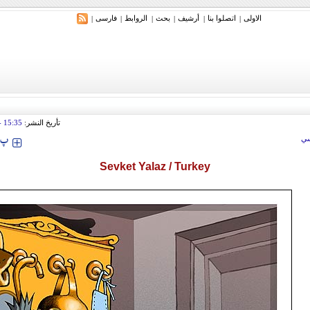
الاولی
اتصلوا بنا
أرشیف
بحث
الروابط
فارسی
|
|
|
|
|
|
تأريخ النشر:
15:35
 2010
‍‍‍ پ
ي
Sevket Yalaz / Turkey