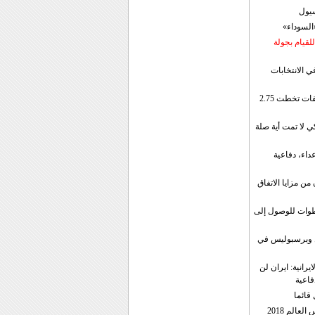
سيول
«السوداء»
لقيام بجولة
ي الانتخابات
إيران: الصادرات الشهریة للنفط والمكثفات تخطت 2.75
 لا تمت أية صلة
داء، دفاعية
ن مزايا الاتفاق
طوات للوصول إلى
ال وبرسبوليس في
رانية: ايران لن
فاعية
 قائما
عالم 2018