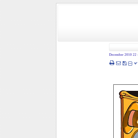
- 22 December
پ