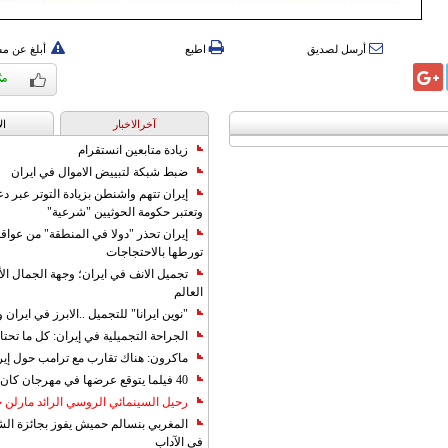
أرسل لصديق
اطبع
أبلغ عن م
آخرالاخبار
ال
زيادة متابعين انستقرام
ضبط شبكة لتبييض الاموال في ايران
إيران تتهم واشنطن بزيادة التوتر عبر دع
وتعتبر حكومة الحوثيين "شرعية"
إيران تحذر "دولا في المنطقة" من عوا
تورطها بالاحتجاجات
تجميل الانف في ايران؛ وجهة الجمال ال
العالم
"نوين ايرانا" للتجميل ..الابرز في ايرا
الجراحة التجميلية في إيران: كل ما تحتا
ماكرون: هناك تقارب مع ترامب حول إير
40 فيلما يتوقع عرضها في مهرجان كان 2019
رحيل السينمائي الروسي الرائد مارلن
المغربي بنسالم حميش يفوز بجائزة الشي
في الآداب