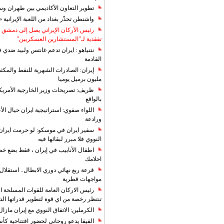
تطوير التعاون الأكاديمي بين طهران و
واشنطن تحذّر بغداد من اللعبة الإيرانية 
رئيس الأركان الإيراني يصل إلى دمشق ل
تفقدية لـ"المستشارين العسكريين"
نتنياهو : ايران تدعم غانتس ولبيد ضدي ف
القادمة
مليون برميل يوميا
ظريف: تصريحات وزير الخارجية الأمريكي
بالواقع
اللواء صفوي: استراتيجية ايران حيال الأع
ورادعة
سفير ايران في موسكو: لو حرمت ايران م
النووي فلا مبرر لبقائها فيه
اطفال الأنابيب في إيران ، فقط بضع خ
احلامك
قرعة ربع نهائي دوري الابطال.. استقل
مواجهات قطرية
رئيس الاركان العامة للقوات المسلحة الاي
تنتظر رخصة من اي قوة لتطوير قدراتها الد
الكرملين: الاتفاق النووي مع إيران مازال
الفيفا يدعو روحاني لحضور افتتاحية كأس ال