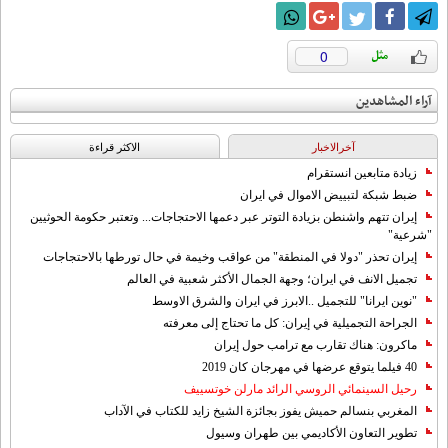
0
آراء المشاهدين
آخرالاخبار
الاکثر قراءة
زيادة متابعين انستقرام
ضبط شبكة لتبييض الاموال في ايران
إيران تتهم واشنطن بزيادة التوتر عبر دعمها الاحتجاجات... وتعتبر حكومة الحوثيين
"شرعية"
إيران تحذر "دولا في المنطقة" من عواقب وخيمة في حال تورطها بالاحتجاجات
تجميل الانف في ايران؛ وجهة الجمال الأكثر شعبية في العالم
"نوين ايرانا" للتجميل ..الابرز في ايران والشرق الاوسط
الجراحة التجميلية في إيران: كل ما تحتاج إلى معرفته
ماكرون: هناك تقارب مع ترامب حول إيران
40 فيلما يتوقع عرضها في مهرجان كان 2019
رحيل السينمائي الروسي الرائد مارلن خوتسييف
المغربي بنسالم حميش يفوز بجائزة الشيخ زايد للكتاب في الآداب
تطوير التعاون الأكاديمي بين طهران وسيول