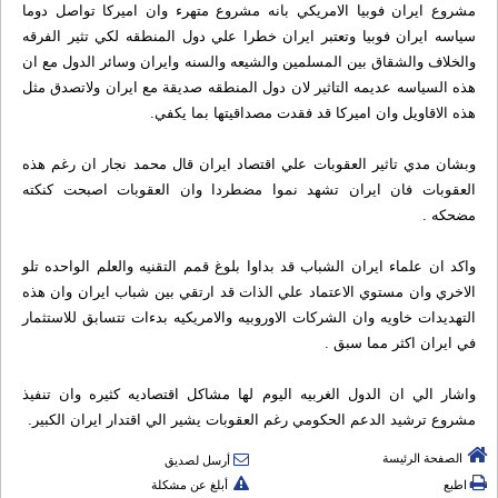
مشروع ايران فوبيا الامريكي بانه مشروع متهرء وان اميركا تواصل دوما
سياسه ايران فوبيا وتعتبر ايران خطرا علي دول المنطقه لكي تثير الفرقه
والخلاف والشقاق بين المسلمين والشيعه والسنه وايران وسائر الدول مع ان
هذه السياسه عديمه التاثير لان دول المنطقه صديقة مع ايران ولاتصدق مثل
هذه الاقاويل وان اميركا قد فقدت مصداقيتها بما يكفي.
وبشان مدي تاثير العقوبات علي اقتصاد ايران قال محمد نجار ان رغم هذه
العقوبات فان ايران تشهد نموا مضطردا وان العقوبات اصبحت كنكته
مضحكه .
واكد ان علماء ايران الشباب قد بداوا بلوغ قمم التقنيه والعلم الواحده تلو
الاخري وان مستوي الاعتماد علي الذات قد ارتقي بين شباب ايران وان هذه
التهديدات خاويه وان الشركات الاوروبيه والامريكيه بدءات تتسابق للاستثمار
في ايران اكثر مما سبق .
واشار الي ان الدول الغربيه اليوم لها مشاكل اقتصاديه كثيره وان تنفيذ
مشروع ترشيد الدعم الحكومي رغم العقوبات يشير الي اقتدار ايران الكبير.
الصفحة الرئيسة
أرسل لصديق
اطبع
أبلغ عن مشكلة