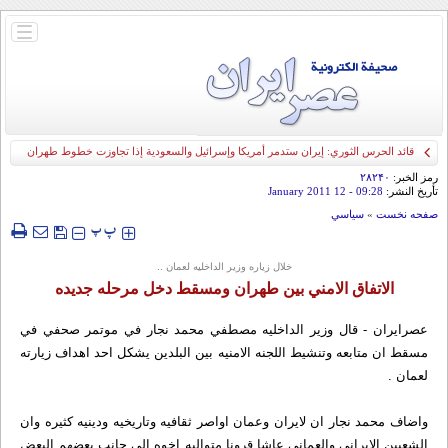
باز
و
بسته
کردن
منو
قائد الحرس الثوري: إيران ستدمر أمريكا وإسرائيل والسعودية إذا تجاوزت خطوط طهران
الحمراء
رمز الخبر:
۲۸۲۴۰
تأريخ النشر:
09:28
- 12 January 2011
صفحه نخست
»
سياسي
‍‍‍ پ
پ
خلال زياره وزير الداخليه لعمان ..
الاتفاق الامني بين طهران ومسقط دخل مرحله جديده
عصرايران - قال وزير الداخليه مصطفي محمد نجار في موتمر صحفي في
مسقط ان متابعه وتنشيط اللجنه الامنيه بين البلدين يشكل احد اهداف زيارته
لعمان .
واضاف محمد نجار ان لايران وعمان اواصر ثقافيه وتاريخيه ودينيه كثيره وان
الشعبين الايراني والعماني عاشا قرونا متواليه اخوه الي جانب بعضهم البعض