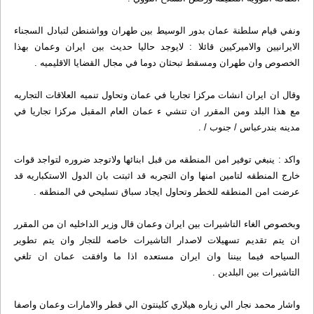
ونفي قيام سلطنة عمان بدور الوسيط بين طهران وواشنطن لتبادل السجناء
الايرانيين والاميركيين قائلا : لايوجد حاليا حديث بين ايران وعمان بهذا
الخصوص وان طهران ومسقط تبحثان دوما في مجال القضايا الاقليميه .
وقال ان ايران انشات مركزا تجاريا في عمان وتحاول تنميه العلاقات التجاريه
مع هذا البلد ومن المقرر ان تنشي ء عمان العام المقبل مركزا تجاريا في
مدينه بندرعباس / جنوب / .
واكد : ينبغي توفير امن المنطقه من قبل ابنائها ولاتوجد ضروره لتواجد قوات
خارج المنطقه لتامين امنها وان التجربه قد اثبتت بان الدول الاستكباريه قد
عرضت امن المنطقه للخطر وتحاول ايجاد سباق تسليحي في المنطقه .
وبخصوص الغاء التاشيرات بين ايران وعمان قال وزير الداخليه ان من المقرر
ان يتم تقديم تسهيلات لاصدار التاشيرات خاصه للتجار وان يتم تطوير
السياحه فيما بيننا وان ايران مستعده اذا ما وافقت عمان ان تلغي
التاشيرات بين البلدين .
واشار محمد نجار الي زياره هيلاري كلينتون الي قطر والامارات وعمان واصفا