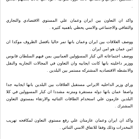
.
واكد ان التعاون بين ايران وعمان علي المستوي الاقتصادي والتجاري
والثقافي والاجتماعي والامني يحظي باهميه كثيره .
ووصف العلاقات بين ايران وعمان بانها تمر حاليا بافضل الظروف موكدا ان
امن عمان هو امن ايران .
ووصف اجتماعاته الي كبار المسؤولين العمانيين بمن فيهم السلطان قابوس
ووزير داخليته بانها كانت ايجابيه وان التعاون في المجالات التجاريه والنقل
والانشطه الاقتصاديه المشتركه مستمر بين البلدين .
وراي وزير الداخليه الايراني مستقبل العلاقات بين البلدين بانها ايجابيه جدا
واصفا عمان بانها دوله مستقرة ومتزنه مشددا ان كبار المسوولين في كلا
البلدين عازمون علي استخدام الطاقات الثنائيه والارتقاء بمستوي التعاون
المشترك .
واكد ان ايران وعمان عازمتان علي رفع مستوي التعاون لمكافحه تهريب
المخدرات وذلك وفقا للاتفاق الامني الثنائي .