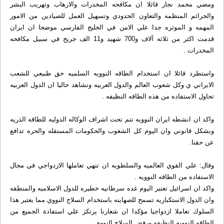
ومضي محمد نجار قائلا ان مكافحه المخدرات والارهاب وتهريب البشر
والجرائم المنظمه والتعاون الحدودي وتسهيل العمل للصيادين من الامور
المهمه و الموثره جدا علي الامن في الخليج الفارسي موضحا ان ايران
قدمت اكثر من ثلاثه آلاف و700 شهيد و11 الف جريح في سبيل مكافحه
المخدرات .
واستطرد قائلا ان استخدام الطاقه النوويه السلميه حق طبيعي للشعب
الايراني ي وكل شعوب العالم والدول العربيه ونشاهد حاليا ان الدول العربيه
تحاول الاستفاده من هذه الطاقه النظيفه .
واكد ان انشطه ايران النوويه تتم تحت اشراف الوكاله الدوليه للطاقه الذريه
وبشكل قانوني وان اليوم كل الشعوب والحكومات المستقله والحره تدافع
عن حقنا.
وقال: علي القوي العالميه والسلطويه ان تنهي تعاملها الازدواجي في مجال
الاستفاده من الطاقه النوويه .
واكد ان اسرائيل تعتبر اليوم غده سرطانيه خطيره للدول الاسلاميه والمنطقه
وان الدول الاستكباريه تسمح للصهاينه باستخدام السلاح النووي مما يعتبر هذا
السلوك تعاملا ازدواجيا مؤكدا ان شعارنا يرتكز علي استفادة الجميع من
الطاقه النوويه النظيفه ورفض السلاح النووي .