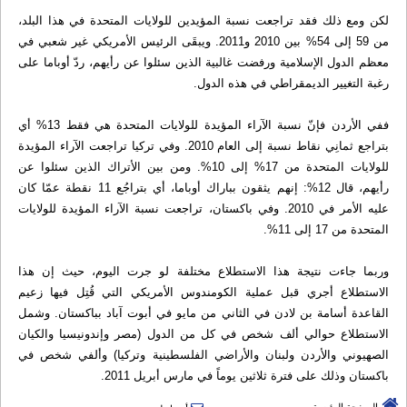
لكن ومع ذلك فقد تراجعت نسبة المؤيدين للولايات المتحدة في هذا البلد،
من 59 إلى 54% بين 2010 و2011. ويبقَى الرئيس الأمريكي غير شعبي في
معظم الدول الإسلامية ورفضت غالبية الذين سئلوا عن رأيهم، ردّ أوباما على
رغبة التغيير الديمقراطي في هذه الدول.
ففي الأردن فإنّ نسبة الآراء المؤيدة للولايات المتحدة هي فقط 13% أي
بتراجع ثمانِي نقاط نسبة إلى العام 2010. وفي تركيا تراجعت الآراء المؤيدة
للولايات المتحدة من 17% إلى 10%. ومن بين الأتراك الذين سئلوا عن
رأيهم، قال 12%: إنهم يثقون بباراك أوباما، أي بتراجُع 11 نقطة عمّا كان
عليه الأمر في 2010. وفي باكستان، تراجعت نسبة الآراء المؤيدة للولايات
المتحدة من 17 إلى 11%.
وربما جاءت نتيجة هذا الاستطلاع مختلفة لو جرت اليوم، حيث إن هذا
الاستطلاع أجري قبل عملية الكومندوس الأمريكي التي قُتِل فيها زعيم
القاعدة أسامة بن لادن في الثاني من مايو في أبوت آباد بباكستان. وشمل
الاستطلاع حوالي ألف شخص في كل من الدول (مصر وإندونيسيا والكيان
الصهيوني والأردن ولبنان والأراضي الفلسطينية وتركيا) وألفي شخص في
باكستان وذلك على فترة ثلاثين يوماً في مارس أبريل 2011.