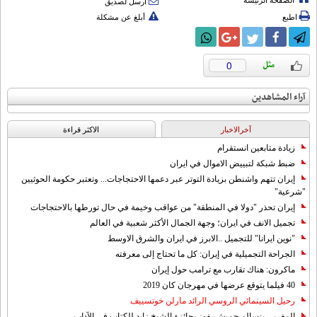
الصفحة الرئيسة
أرسل لصديق
اطبع
أبلغ عن مشكلة
0
آراء المشاهدين
آخرالاخبار
الاکثر قراءة
زيادة متابعين انستقرام
ضبط شبكة لتبييض الاموال في ايران
إيران تتهم واشنطن بزيادة التوتر عبر دعمها الاحتجاجات... وتعتبر حكومة الحوثيين
"شرعية"
إيران تحذر "دولا في المنطقة" من عواقب وخيمة في حال تورطها بالاحتجاجات
تجميل الانف في ايران؛ وجهة الجمال الأكثر شعبية في العالم
"نوين ايرانا" للتجميل ..الابرز في ايران والشرق الاوسط
الجراحة التجميلية في إيران: كل ما تحتاج إلى معرفته
ماكرون: هناك تقارب مع ترامب حول إيران
40 فيلما يتوقع عرضها في مهرجان كان 2019
رحيل السينمائي الروسي الرائد مارلن خوتسييف
المغربي بنسالم حميش يفوز بجائزة الشيخ زايد للكتاب في الآداب