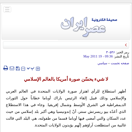
باز
و
بسته
کردن
منو
رمز الخبر:
۳۰۵۴۶
تأريخ النشر:
09:36
- 19 May 2011
صفحه نخست
»
سياسي
‍‍‍ پ
پ
لا شيء يحسّن صورة أمريكا بالعالم الإسلامي
أظهر استطلاع للرأي اهتزاز صورة الولايات المتحدة في العالم العربي
والإسلامي وذلك قبيل إلقاء الرئيس باراك أوباما خطاباً حول الثورات
الديمقراطية في الشرق الأوسط وشمال إفريقيا. وجاء في هذا الاستطلاع
الذي أعَدّه بيو ريسرتش سنتر، أنّ إندونيسيا وهي أكبر بلد إسلامي من حيث
عدد السكان والتي أمضى فيها أوباما قسما من طفولته، هي البلد التي قالت
غالبية من استطلعت آراؤهم إنَّهم يؤيدون الولايات المتحدة.