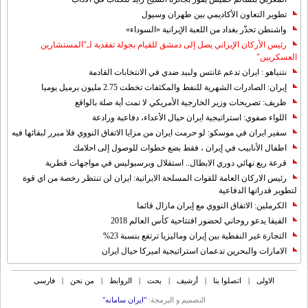
تطوير التعاون الأكاديمي بين طهران وسيول
واشنطن تحذّر بغداد من اللعبة الإيرانية «السوداء»
رئيس الأركان الإيراني يصل إلى دمشق للقيام بجولة تفقدية لـ"المستشارين
العسكريين"
نتنياهو : ايران تدعم غانتس ولبيد ضدي في الانتخابات القادمة
إيران: الصادرات الشهریة للنفط والمكثفات تخطت 2.75 مليون برميل يوميا
ظريف: تصريحات وزير الخارجية الأمريكي لا تمت أية صلة بالواقع
اللواء صفوي: استراتيجية ايران حيال الأعداء، دفاعية ورادعة
سفير ايران في موسكو: لو حرمت ايران من مزايا الاتفاق النووي فلا مبرر لبقائها فيه
اطفال الأنابيب في إيران ، فقط بضع خطوات للوصول إلى احلامك
قرعة ربع نهائي دوري الابطال.. استقلال وبرسبوليس في مواجهات قطرية
رئيس الاركان العامة للقوات المسلحة الايرانية: ايران لن تنتظر رخصة من اي قوة
لتطوير قدراتها الدفاعية
الكرملين: الاتفاق النووي مع إيران مازال قائما
الفيفا يدعو روحاني لحضور افتتاحية كأس العالم 2018
التجارة غیر النفطیة بین إیران ومالیزیا ترتفع بنسبة 23%
الامارات والبحرين تدعمان استراتيجية اميركا حيال ايران
الاولی
|
اتصلوا بنا
|
أرشیف
|
بحث
|
الروابط
|
من نحن
|
فارسی
التصمیم و البرمجة:
"ایران سامانه"