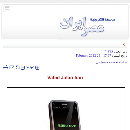
باز
و
بسته
کردن
منو
رمز الخبر:
۳۱۳۴۸
تأريخ النشر:
17:37
- 29 February 2012
صفحه نخست
»
سياسي
‍‍‍ پ
پ
Vahid Jafari-Iran