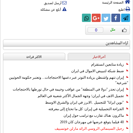
الصفحة الرئيسة
أرسل لصديق
اطبع
أبلغ عن مشكلة
0
آراء المشاهدين
آخرالاخبار
الاکثر قراءة
زيادة متابعين انستقرام
ضبط شبكة لتبييض الاموال في ايران
إيران تتهم واشنطن بزيادة التوتر عبر دعمها الاحتجاجات... وتعتبر حكومة الحوثيين
"شرعية"
إيران تحذر "دولا في المنطقة" من عواقب وخيمة في حال تورطها بالاحتجاجات
تجميل الانف في ايران؛ وجهة الجمال الأكثر شعبية في العالم
"نوين ايرانا" للتجميل ..الابرز في ايران والشرق الاوسط
الجراحة التجميلية في إيران: كل ما تحتاج إلى معرفته
ماكرون: هناك تقارب مع ترامب حول إيران
40 فيلما يتوقع عرضها في مهرجان كان 2019
رحيل السينمائي الروسي الرائد مارلن خوتسييف