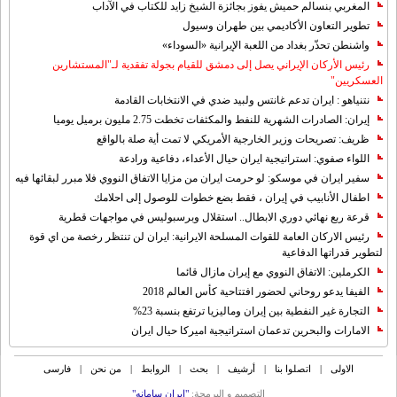
المغربي بنسالم حميش يفوز بجائزة الشيخ زايد للكتاب في الآداب
تطوير التعاون الأكاديمي بين طهران وسيول
واشنطن تحذّر بغداد من اللعبة الإيرانية «السوداء»
رئيس الأركان الإيراني يصل إلى دمشق للقيام بجولة تفقدية لـ"المستشارين
العسكريين"
نتنياهو : ايران تدعم غانتس ولبيد ضدي في الانتخابات القادمة
إيران: الصادرات الشهریة للنفط والمكثفات تخطت 2.75 مليون برميل يوميا
ظريف: تصريحات وزير الخارجية الأمريكي لا تمت أية صلة بالواقع
اللواء صفوي: استراتيجية ايران حيال الأعداء، دفاعية ورادعة
سفير ايران في موسكو: لو حرمت ايران من مزايا الاتفاق النووي فلا مبرر لبقائها فيه
اطفال الأنابيب في إيران ، فقط بضع خطوات للوصول إلى احلامك
قرعة ربع نهائي دوري الابطال.. استقلال وبرسبوليس في مواجهات قطرية
رئيس الاركان العامة للقوات المسلحة الايرانية: ايران لن تنتظر رخصة من اي قوة
لتطوير قدراتها الدفاعية
الكرملين: الاتفاق النووي مع إيران مازال قائما
الفيفا يدعو روحاني لحضور افتتاحية كأس العالم 2018
التجارة غیر النفطیة بین إیران ومالیزیا ترتفع بنسبة 23%
الامارات والبحرين تدعمان استراتيجية اميركا حيال ايران
الاولی
|
اتصلوا بنا
|
أرشیف
|
بحث
|
الروابط
|
من نحن
|
فارسی
التصمیم و البرمجة:
"ایران سامانه"