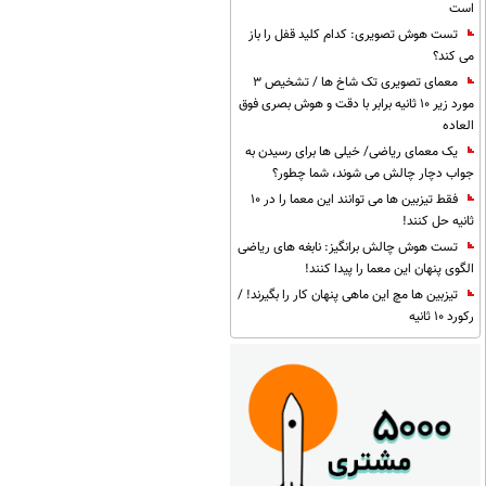
است
تست هوش تصویری: کدام کلید قفل را باز
می کند؟
معمای تصویری تک شاخ ها / تشخیص 3
مورد زیر 10 ثانیه برابر با دقت و هوش بصری فوق
العاده
یک معمای ریاضی/ خیلی ها برای رسیدن به
جواب دچار چالش می شوند، شما چطور؟
فقط تیزبین ها می توانند این معما را در 10
ثانیه حل کنند!
تست هوش چالش برانگیز: نابغه های ریاضی
الگوی پنهان این معما را پیدا کنند!
تیزبین ها مچ این ماهی پنهان کار را بگیرند! /
رکورد 10 ثانیه