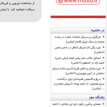
از مشاهده دورویی و فریبکا
دریافت خواهید کرد. با ایمان 
در حاشیه
بازیگران زن سریال «بامداد خمار» در پشت
صحنه به سبک دوران قاجار (عکس)
تیپ رنگی تارا سریال شغال در جشن نفس
(+عکس)
استایل جالب مدل روس فیلم ایرانی جزیره
جیمز باند در اصفهان (+عکس)
تیپ مشکی و خاص فریبا نادری ستاره سریال
ستایش در آیین مهرورزی (+عکس)
دریغ و افسوس هنرمندان برای درگذشت
مریم همتیان ؛ از حامد بهداد تا پیمان معادی و
... (عکس)
باشگاه مغز
معمای ریاضی؛ رکورد حل این چالش 10 ثانیه