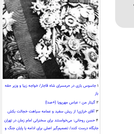
1
جاسوس بازی در حرمسرای شاه قاجار/ خواجه زیبا و وزیر حقه
باز
2
گیتار من ؛ عباس مهرپویا (+صدا)
3
آقای خرازی! از ریش سفید و عمامه سیاهت خجالت بکش
4
حسن روحانی: می‌خواستند برای سخنرانی امام زمان در تهران
جایگاه درست کنند/ تصمیم‌گیر اصلی برای ادامه یا پایان جنگ و