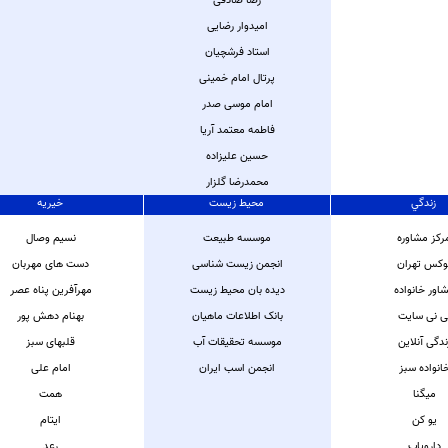
رضا صادقی
امیدوار رضایی
استاد فرشچیان
پرتال امام خمینی
امام موسی صدر
فاطمه معتمد آریا
حسین علیزاده
محمدرضا گلزار
زندگي
محیط زیست
خیریه
رکز مشاوره
موسسه طبیعت
نسیم وصال
وکس تهران
انجمن زیست شناسی
دست های مهربان
اور خانواده
دیده بان محیط زیست
مهرآفرین پناه عصر
ی نی سایت
بانک اطلاعات ماهیان
بهنام دهش پور
ندگی آنلاین
موسسه تحقیقات آب
قلبهای سبز
انواده سبز
انجمن اسب ایران
امام علی
میگنا
همت
یو کن
ایتام
دارویاب
رعد