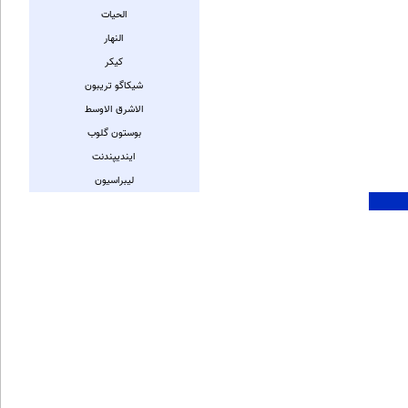
الحیات
النهار
کیکر
شیکاگو تریبون
الاشرق الاوسط
بوستون گلوب
ایندیپندنت
لیبراسیون