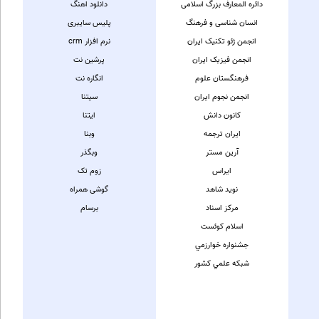
دائره المعارف بزرگ اسلامی
دانلود اهنگ
انسان شناسی و فرهنگ
پلیس سایبری
انجمن ژئو تکنیک ایران
نرم افزار crm
انجمن فیزیک ایران
پرشین نت
فرهنگستان علوم
انگاره نت
انجمن نجوم ایران
سیتنا
کانون دانش
ایتنا
ایران ترجمه
وبنا
آرین مستر
وبگذر
ایراس
زوم تک
نوید شاهد
گوشی همراه
مركز اسناد
برسام
اسلام كوئست
جشنواره خوارزمي
شبکه علمي کشور