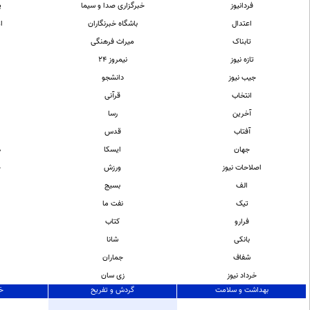
فردانیوز
خبرگزاری صدا و سیما
پ
اعتدال
باشگاه خبرنگاران
ا
تابناک
میراث فرهنگی
تازه نیوز
نیمروز 24
جیب نیوز
دانشجو
انتخاب
قرآنی
آخرین
رسا
آفتاب
قدس
جهان
ایسکا
ه
اصلاحات نيوز
ورزش
خ
الف
بسیج
تیک
نفت ما
ن
فرارو
کتاب
بانکی
شانا
شفاف
جماران
خرداد نیوز
زی سان
بهداشت و سلامت
گردش و تفریح
خد