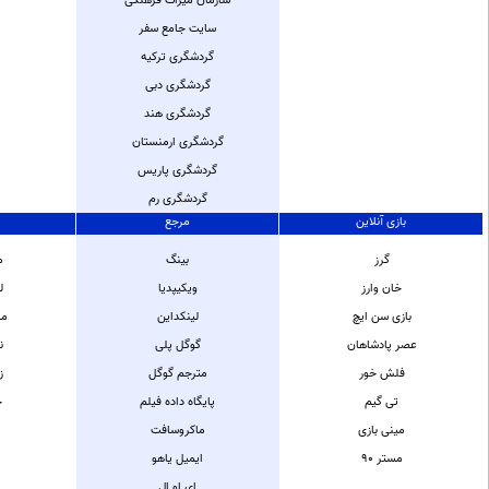
سازمان میراث فرهنگی
سایت جامع سفر
گردشگری ترکیه
گردشگری دبی
گردشگری هند
گردشگری ارمنستان
گردشگری پاریس
گردشگری رم
بازی آنلاین
مرجع
گرز
بینگ
م
خان وارز
ویکیپدیا
ل
بازی سن ایچ
لینکداین
مش
عصر پادشاهان
گوگل پلی
ن
فلش خور
مترجم گوگل
ز
تی گیم
پایگاه داده فیلم
خ
مینی بازی
ماکروسافت
مستر 90
ایمیل یاهو
ای او ال