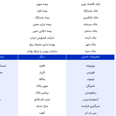
بانک اقتصاد نوین
بیمه میهن
بانک پاسارگاد
بیمه کوثر
بانک کارآفرین
بیمه پاسارگاد
بانک سرمایه
بیمه ایران معین
بانک سامان
بیمه اتکایی امین
بانک آینده
شرکت فرابورس ایران
بانک شهر
بهینه سازی مصرف برق
بانک سینا
سازمان بورس و اوراق بهادار
مطبوعات خارجی
ديگر
سای
نیوزویک
قطره
ایسنا
فوربس
کارزار
مط
لوموند
بلاگفا
اشپیگل
میهن بلاگ
ریانووستی
پرشین بلاگ
آسوشیتدپرس
ایران کاریکاتور
ص
خبرگزاری فرانسه
مرکز اسناد
سی ان ان
کلوب