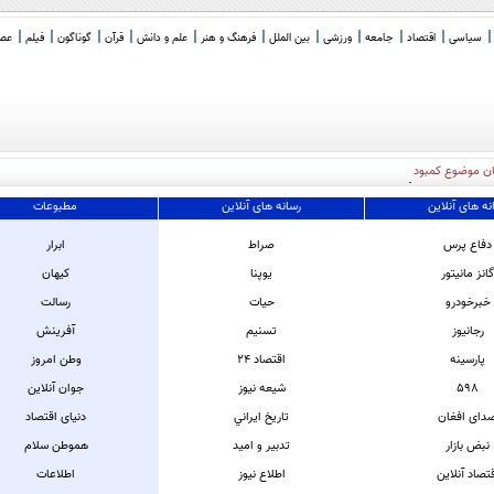
سیاسی
اقتصاد
جامعه
ورزشی
بین الملل
فرهنگ و هنر
علم و دانش
قرآن
گوناگون
فیلم
عصر 
ان موضوع کمبود مهمات، زندانی خواهند شد
نه های آنلاین
رسانه های آنلاین
مطبوعات
دفاع پرس
صراط
ابرار
انز مانیتور
یوپنا
کیهان
خبرخودرو
حیات
رسالت
رجانیوز
تسنیم
آفرینش
پارسینه
اقتصاد 24
وطن امروز
598
شیعه نیوز
جوان آنلاین
دای افغان
تاريخ ايراني
دنیای اقتصاد
نبض بازار
تدبیر و امید
هموطن سلام
تصاد آنلاین
اطلاع نیوز
اطلاعات