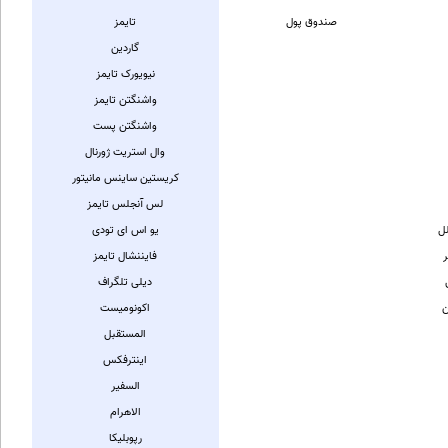
صندوق پول
تايمز
گاردين
نيويورک تايمز
واشنگتن تايمز
واشنگتن پست
وال استريت ژورنال
کریستین ساینس مانیتور
لس آنجلس تایمز
ل
يو اس ای تودی
ر
فایننشال تایمز
دیلی تلگراف
ن
اکونومیست
المستقبل
اینترفکس
السفیر
الاهرام
رپوبلیکا