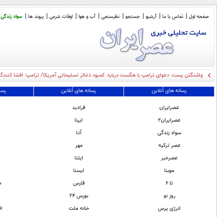
صفحه اول
تماس با ما
آرشیو
جستجو
نظرسنجی
آب و هوا
اوقات شرعی
پیوند ها
سواد زندگی
واشنگتن پست: دعوای ترامپ با هگست درباره کمبود ذخائر تسلیحاتی آمریکا/ ترامپ: افشا کنندگ
رسانه های آنلاین
رسانه های آنلاین
رسا
عصرايران
فرادید
عصرایران2
ایرنا
گ
سواد زندگی
آنـا
عصر ترکیه
مهر
عصرخبر
ایلنا
موبنا
ايسنا
تا 6
فارس
ص
روز نو
بورس 24
انرژی پرس
خانه ملت
اق