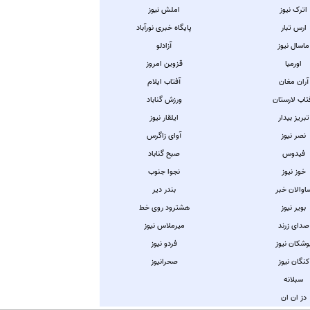
اترک نیوز
املش نیوز
ارس تبار
پایگاه خبری نورآباد
ماسال نیوز
آزادلو
اورمیا
قزوین امروز
آران مغان
آفتاب ایلام
تاب لارستان
ورزش گناباد
تبریز بیدار
ایلقار نیوز
نصر نیوز
آوای زاگرس
فیدوس
صبح گناباد
خوز نیوز
نجوا جنوب
اوالان خبر
بندر دیر
بویر نیوز
هشترود روی خط
صدای زرند
میرملاس نیوز
وشکان نیوز
فردو نیوز
کنگان نیوز
صحرانيوز
سبلانه
دز ان ان