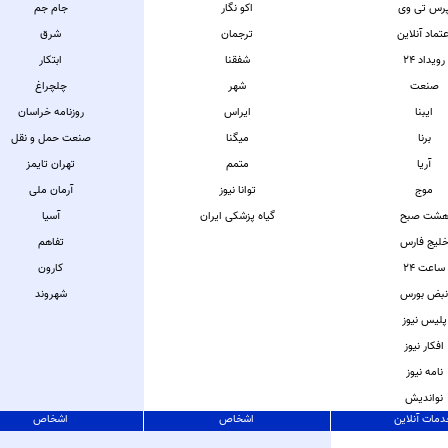
رس تی وی
اکو نگار
جام جم
عتماد آنلاین
ترجمان
شرق
رویداد 24
شفقنا
ابتکار
صنعت
شهر
چلچراغ
ایبنا
ایراس
روزنامه خراسان
برنا
میگنا
صنعت حمل و نقل
آریا
متمم
تهران تایمز
موج
توانا نیوز
آرمان ملی
شت صبح
گیاه پزشکی ایران
آسیا
لیج فارس
تفاهم
ساعت 24
کارون
بض بورس
شهروند
پلیس نیوز
افکار نیوز
نامه نیوز
نواندیش
مات آنلاین
اشخاص
اشخاص