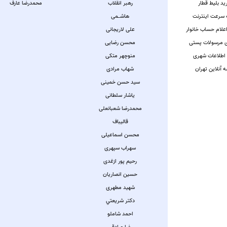
ید بلیط قطار
رهبر انقلاب
محمدرضا عارف
سرعت اینترنت
هاشــمی
اعلام حساب خانوار
علی لاریجانی
 مرسولات پستی
محسن رضایی
 اطلاعات شهری
منوچهر متکی
 آنلاین تهران
شهاب مرادی
سید حسن خمینی
یاشار سلطانی
محمدرضا شعبانعلی
قالیباف
محسن اسماعیلی
سهراب سپهری
رحیم پور ازغدی
حسین انصاریان
شهيد مطهری
دكتر شريعتي
احمد شاملو