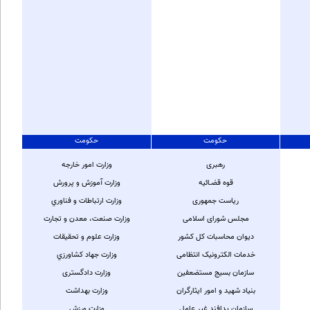
حکومت
حکومت
رهبری
وزارت امور خارجه
قوه قضـائیه
وزارت آموزش و پرورش
ریاست جمهوری
وزارت ارتباطات و فناوري
مجلس شورای اسلامی
وزارت صنعت، معدن و تجارت
دیوان محاسبات کل کشور
وزارت علوم و تحقیقات
خدمات الکترونیک انتظامی
وزارت جهاد کشاورزي
سازمان بسیج مستضعفین
وزارت دادگستری
بنیاد شهید و امور ایثارگران
وزارت بهداشت
سازمان پدافند غیر عامل
وزارت ورزش