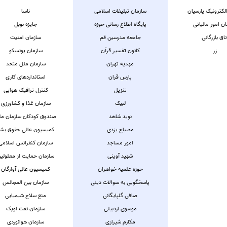
لکترونیک پارسیان
سازمان تبلیغات اسلامی
ناسا
ن امور مالیاتی
پایگاه اطلاع رسانی حوزه
جایزه نوبل
تاق بازرگانی
جامعه مدرسین قم
سازمان امنیت
زر
کانون تفسیر قرآن
سازمان یونسکو
مهدیه تهران
سازمان ملل متحد
پارس قران
استانداردهای کاری
تنزیل
کنترل ترافیک هوایی
لبیک
سازمان غذا و کشاورزی
نوید شاهد
صندوق کودکان سازمان مل
مصباح یزدی
کمیسیون عالی حقوق بش
امور مساجد
سازمان کنفرانس اسلامی
شهید آوینی
سازمان حمایت از معلولی
حوزه علمیه خواهران
کمیسیون عالی آوارگان
پاسخگویی به سوالات دینی
سازمان بین المجالس
صافی گلپایگانی
منع سلاح شیمیایی
موسوی اردبیلی
سازمان نفت اوپک
مکارم شیرازی
سازمان هوانوردی