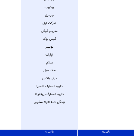
یوتیوب
جیمیل
شرکت اپل
مترجم گوگل
فیس بوک
توییتر
آپارات
سلام
هات میل
دراپ باکس
دایره المعارف کلمبیا
دایره المعارف بریتانیکا
زندگی نامه افراد مشهور
اقتصاد
اقتصاد