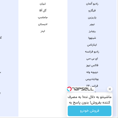
راديو آلمان
تبیان
فیگارو
گل آقا
پاریزین
جاماسپ
نیچر
ادبستان
رویترز
ایدز
شینهوا
آف
ایتارتاس
راديو فرانسه
ای بی سی
فاکس نیوز
دویچه وله
س
یونایتدپرس
فرانس 24
الجزیره
ب
ماشینتو به دلال نده! به مصرف
کیدو
کننده بفروش! بدون پاسخ به
آنسا
یک تماس
فروش خودرو
المنار