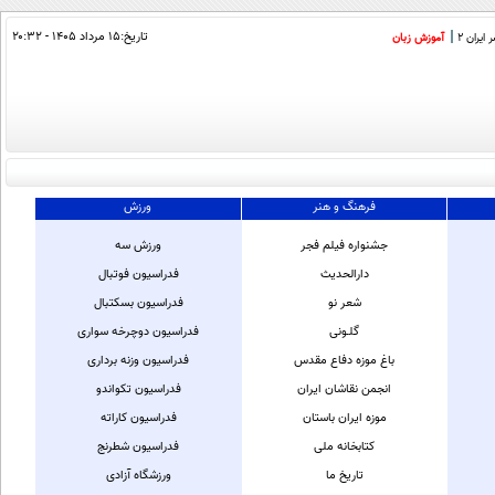
تاریخ:
۱۵ مرداد ۱۴۰۵ - ۲۰:۳۲
ایران 2
آموزش زبان
فرهنگ و هنر
ورزش
جشنواره فیلم فجر
ورزش سه
دارالحدیث
فدراسیون فوتبال
شعر نو
فدراسیون بسکتبال
گلـونی
فدراسیون دوچرخه سواری
باغ موزه دفاع مقدس
فدراسیون وزنه برداری
انجمن نقاشان ایران
فدراسیون تکواندو
موزه ایران باستان
فدراسیون کاراته
کتابخانه ملی
فدراسیون شطرنج
تاریخ ما
ورزشگاه آزادی