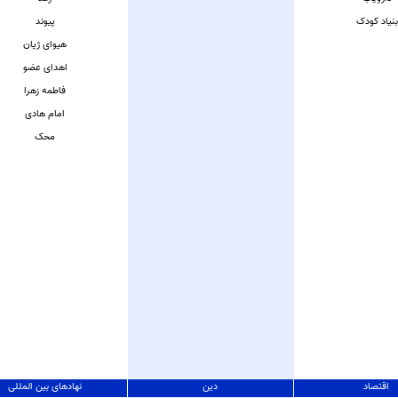
بنیاد کودک
پیوند
هیوای ژیان
اهدای عضو
فاطمه زهرا
امام هادی
محک
اقتصاد
دین
نهادهای بین المللی