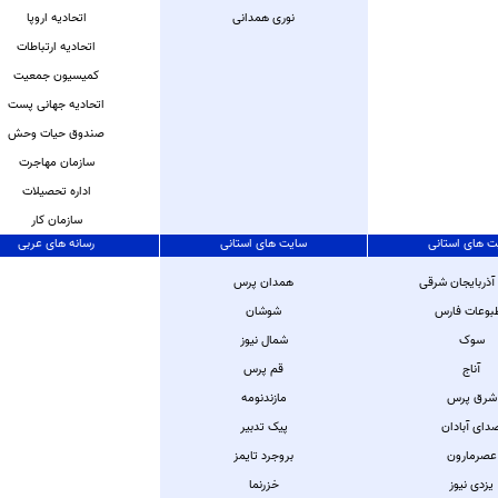
نوری همدانی
اتحادیه اروپا
اتحادیه ارتباطات
کمیسیون جمعیت
اتحادیه جهانی پست
صندوق حیات وحش
سازمان مهاجرت
اداره تحصیلات
سازمان کار
ت های استانی
سایت های استانی
رسانه های عربی
 آذربایجان شرقی
همدان پرس
بوعات فارس
شوشان
سوک
شمال نیوز
آناج
قم پرس
شرق پرس
مازندنومه
دای آبادان
پیک تدبیر
عصرمارون
بروجرد تایمز
یزدی نیوز
خزرنما