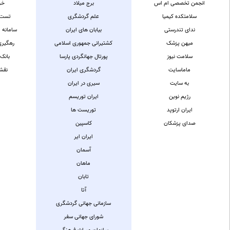
انجمن تخصصی ام اس
برج میلاد
خر
سلامتکده کیمیا
علم گردشگری
تست 
ندای تندرستی
بیابان های ایران
سامانه 
میهن پزشک
کشتیرانی جمهوری اسلامی
رهگیری
سلامت نیوز
پورتال جهانگردی پارسا
بانک
ماماسایت
گردشگری ایران
نقشه
به سایت
سیری در ایران
رژیم نوین
ایران توریسم
ایران ارتوپد
توریست ها
صدای پزشکان
کاسپین
ایران ایر
آسمان
ماهان
تابان
آتا
سازمانی جهانی گردشگری
شورای جهانی سفر