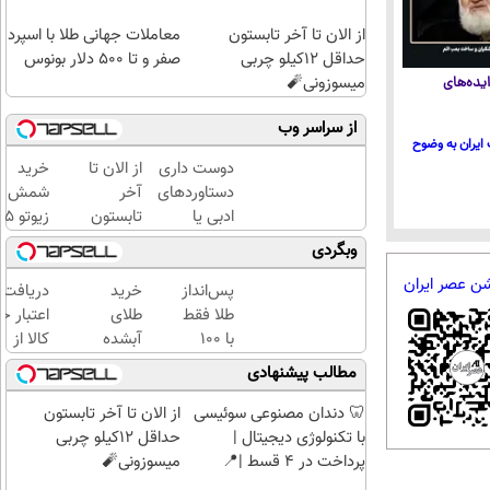
از الان تا آخر تابستون
معاملات جهانی طلا با اسپرد
حداقل 12کیلو چربی
صفر و تا ۵۰۰ دلار بونوس
میسوزونی🧨
یده‌های
از سراسر وب
ایران به وضوح
دوست داری
از الان تا
خرید
دستاوردهای
آخر
شمش
ادبی یا
تابستون
زیوتو 
علمی خود را
حداقل
گرمی
وبگردی
فوری به
12کیلو
عیار ۵
شن عصر ایران
کتاب تبدیل
چربی
| ضد
پس‌انداز
خرید
دریافت
کنی؟
میسوزونی
جعل و
طلا فقط
طلای
اعتبار خ
🧨
پلمپ
با ۱۰۰
آبشده
کالا از
مخصوص
هزارتومان
حتی با
طلاسی(ب
مطالب پیشنهادی
(امن و
۱۰۰هزارتومان
ضامن، ب
راحت)
بهره)
🦷 دندان مصنوعی سوئیسی
از الان تا آخر تابستون
با تکنولوژی دیجیتال |
حداقل 12کیلو چربی
پرداخت در 4 قسط |📍
میسوزونی🧨
تهران