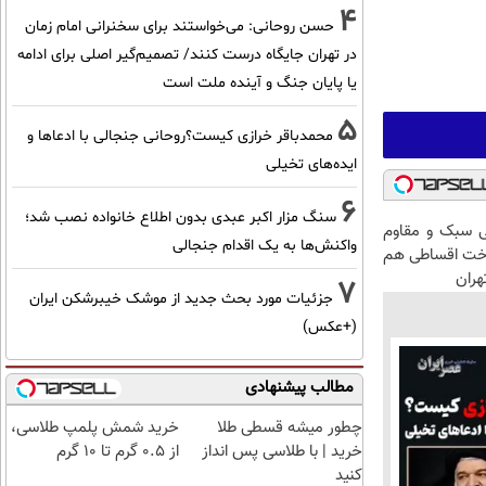
4
حسن روحانی: می‌خواستند برای سخنرانی امام زمان
در تهران جایگاه درست کنند/ تصمیم‌گیر اصلی برای ادامه
یا پایان جنگ و آینده ملت است
5
محمدباقر خرازی کیست؟روحانی جنجالی با ادعاها و
ایده‌های تخیلی
6
سنگ مزار اکبر عبدی بدون اطلاع خانواده نصب شد؛
 سبک و مقاوم
واکنش‌ها به یک اقدام جنجالی
اخت اقساطی هم
هران
7
جزئیات مورد بحث جدید از موشک خیبرشکن ایران
(+عکس)
مطالب پیشنهادی
چطور میشه قسطی طلا
خرید شمش پلمپ طلاسی،
خرید | با طلاسی پس انداز
از ۰.۵ گرم تا ۱۰ گرم
کنید