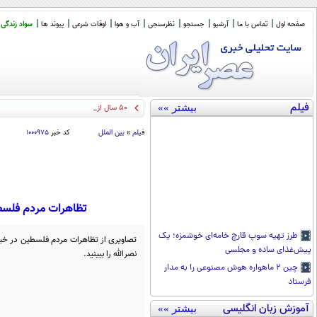
صفحه اول
تماس با ما
آرشیو
جستجو
نظرسنجی
آب و هوا
اوقات شرعی
پیوند ها
سواد زندگی
فیلم
بیشتر »»
50 سال از نخستین پرواز هم
_
فیلم
»
بین الملل
کد خبر
۱۰۰۰۹۷۵
تظاهرات مردم فلسطی
طرز تهیه سوپ قارچ خامه‌ای خوشمزه؛ یک
تصاویری از تظاهرات مردم فلسطین در خیا
پیش‌غذای ساده و مجلسی
نصرالله را ببینید.
چین ۲ ماهواره هوش مصنوعی را به مدار
فرستاد
آموزش زبان انگلیسی
بیشتر »»