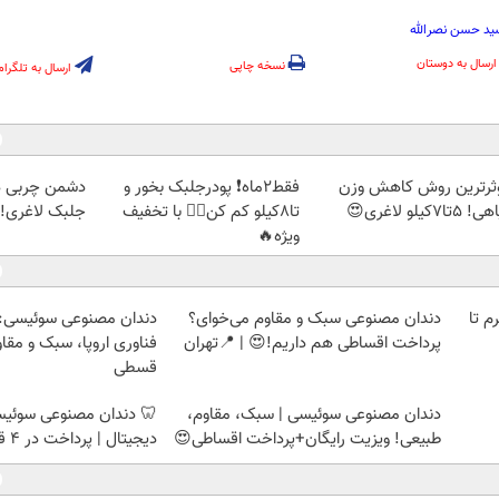
ید حسن نصرالله
ارسال به دوستان
نسخه چاپی
ارسال به تلگرام
ثرترین روش کاهش وزن
فقط2ماه❗ پودرجلبک بخور و
دشمن چربی ه
5تا۷کیلو لاغری😍
تا8کیلو کم کن👌🏻 با تخفیف
جلبک لاغری!گ
ویژه🔥
لمپ طلاسی، از ۰.۵ گرم تا
دندان مصنوعی سبک و مقاوم می‌خوای؟
دندان مصنوعی سوئیسی:
پرداخت اقساطی هم داریم!😍 | 📍تهران
فناوری اروپا، سبک و مقا
قسطی
دندان مصنوعی سوئیسی | سبک، مقاوم،
🦷 دندان مصنوعی سوئیسی
طبیعی! ویزیت رایگان+پرداخت اقساطی😍
دیجیتال | پرداخت در 4 قسط |📍 تهران