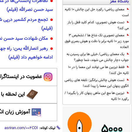
تظاهرات پاکستانی‌ها در مح
باشگاه مغز
سید حسن نصرالله (فیلم)
معمای ریاضی؛ رکورد حل این چالش 10 ثانیه
است
تجمع مردم کشمیر درپی ش
تست هوش تصویری: کدام کلید قفل را باز
(فیلم)
می کند؟
معمای تصویری تک شاخ ها / تشخیص 3
مکان شهادت سید حسن نصرا
مورد زیر 10 ثانیه برابر با دقت و هوش بصری فوق
العاده
رهبر انصارالله یمن: راه ج
یک معمای ریاضی/ خیلی ها برای رسیدن به
ادامه خواهیم داد (فیلم)
جواب دچار چالش می شوند، شما چطور؟
فقط تیزبین ها می توانند این معما را در 10
ثانیه حل کنند!
عضویت در اینستاگرام
تست هوش چالش برانگیز: نابغه های ریاضی
الگوی پنهان این معما را پیدا کنند!
این لحظه با
تیزبین ها مچ این ماهی پنهان کار را بگیرند! /
رکورد 10 ثانیه
آموزش زبان ان
لینک کوتاه: