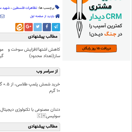
برچسب ها:
تظاهرات فلسطین
،
شهید س
بازدید از صفحه اول
مطالب پیشنهادی
کاهش اشتها/افزایش سوخت و
مو
ساز(تعداد محدود)
گیاهی! 
از سراسر وب
خرید شمش پ
۱۰ گرم
دندان مصنوعی با تکنولوژی دیجیتال
سوئیسی🇨🇭
مطالب پیشنهادی