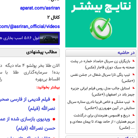
aparat.com/asriran
کانال 2
com/@asriran_official/videos
غول 586 اسب بخاری هواوی وارد میدان شد؛ استلاتو 1366 کیلومتر راه می رود (+عکس)
مطالب پیشنهادی
در حاشیه
بازیگران زن سریال «بامداد خمار» در پشت
الان طلا بخر پولشو 4 ماه دیگه
د
صحنه به سبک دوران قاجار (عکس)
بده! سرمایه‌گذاری طلا با
س
تیپ رنگی تارا سریال شغال در جشن نفس
اقساط بی‌بهره
را
(+عکس)
بیشتر بخوانید:
استایل جالب مدل روس فیلم ایرانی جزیره
جیمز باند در اصفهان (+عکس)
فیلم قدیمی از فارسی صح
تیپ مشکی و خاص فریبا نادری ستاره سریال
نصرالله (فیلم)
ستایش در آیین مهرورزی (+عکس)
دریغ و افسوس هنرمندان برای درگذشت
ویدیوی بازسازی شده از عم
مریم همتیان ؛ از حامد بهداد تا پیمان معادی و
حسن نصرالله (فیلم)
... (عکس)