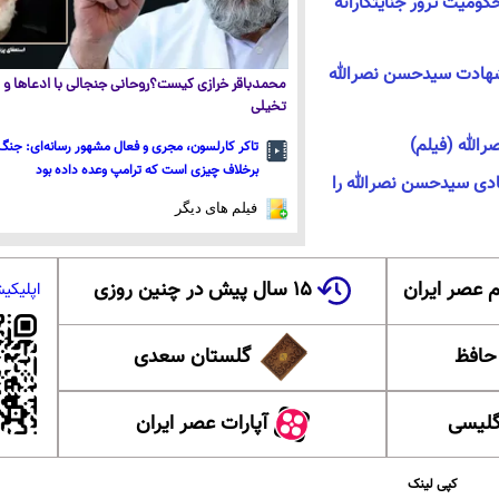
کومیت ترور جنایتکارانه
هادت سیدحسن نصرالله
محمدباقر خرازی کیست؟روحانی جنجالی با ادعاها و ا
تخیلی
لله (فیلم)
تاکر کارلسون، مجری و فعال مشهور رسانه‌ای: جنگ 
برخلاف چیزی است که ترامپ وعده داده بود
هادی سیدحسن نصرالله را
فیلم های دیگر
 عصر ایران
۱۵ سال پیش در چنین روزی
اپلیکی
 حافظ
گلستان سعدی
گلیسی
آپارات عصر ایران
کپی لینک