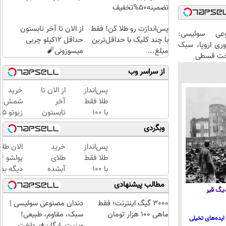
تضمینه50%تخفیف
پس‌اندازت رو طلا کن! فقط
از الان تا آخر تابستون
عی سوئیسی:
با چند کلیک با حداقل‌ترین
حداقل 12کیلو چربی
وری اروپا، سبک
مبلغ...
میسوزونی🧨
اخت قسطی
از سراسر وب
پس‌انداز
از الان تا
خرید
طلا فقط
آخر
شمش
با ۱۰۰
تابستون
زیوتو 
هزارتومان
حداقل
گرمی
وبگردی
(امن و
12کیلو
عیار ۵
راحت)
چربی
| ضد
پس‌انداز
خرید
الان طلا
میسوزونی
جعل و
طلا فقط
طلای
🧨
پلمپ
با ۱۰۰
آبشده
دیگه بده
مخصوص
هزارتومان
حتی با
سرمایه‌گ
مطالب پیشنهادی
(امن و
۱۰۰هزارتومان
طلا با ا
 دیگ قیر
راحت)
بی‌بهره
3000 گیگ اینترنت؛ فقط
دندان مصنوعی سوئیسی |
ماهی 100 هزار تومان
سبک، مقاوم، طبیعی!
ایده‌های تخیلی
ویزیت رایگان+پرداخت