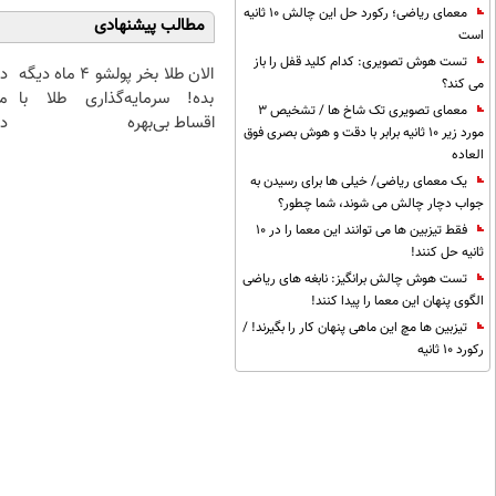
معمای ریاضی؛ رکورد حل این چالش 10 ثانیه
مطالب پیشنهادی
است
تست هوش تصویری: کدام کلید قفل را باز
الان طلا بخر پولشو 4 ماه دیگه
د
می کند؟
بده! سرمایه‌گذاری طلا با
م
معمای تصویری تک شاخ ها / تشخیص 3
اقساط بی‌بهره
دا
مورد زیر 10 ثانیه برابر با دقت و هوش بصری فوق
العاده
یک معمای ریاضی/ خیلی ها برای رسیدن به
جواب دچار چالش می شوند، شما چطور؟
فقط تیزبین ها می توانند این معما را در 10
ثانیه حل کنند!
تست هوش چالش برانگیز: نابغه های ریاضی
الگوی پنهان این معما را پیدا کنند!
تیزبین ها مچ این ماهی پنهان کار را بگیرند! /
رکورد 10 ثانیه