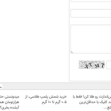
‌اندازت رو طلا کن! فقط با
خرید شمش پلمپ طلاسی، از
د کلیک با حداقل‌ترین
۰.۵ گرم تا ۱۰ گرم
هزارتومان هم 
غ...
آبشده بخری؟