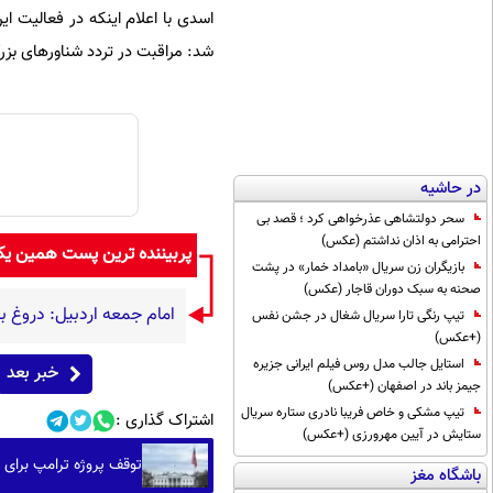
اسدی با اعلام اینکه در فعالیت ا
شد: مراقبت در تردد شناورهای بزر
در حاشیه
سحر دولتشاهی عذرخواهی کرد ؛ قصد بی
احترامی به اذان نداشتم (عکس)
پربیننده ترین پست همین ی
بازیگران زن سریال «بامداد خمار» در پشت
صحنه به سبک دوران قاجار (عکس)
امام جمعه اردبیل: دروغ ب
تیپ رنگی تارا سریال شغال در جشن نفس
(+عکس)
استایل جالب مدل روس فیلم ایرانی جزیره
خبر بعد
جیمز باند در اصفهان (+عکس)
تیپ مشکی و خاص فریبا نادری ستاره سریال
اشتراک گذاری :
ستایش در آیین مهرورزی (+عکس)
توقف پروژه ترامپ برا
باشگاه مغز