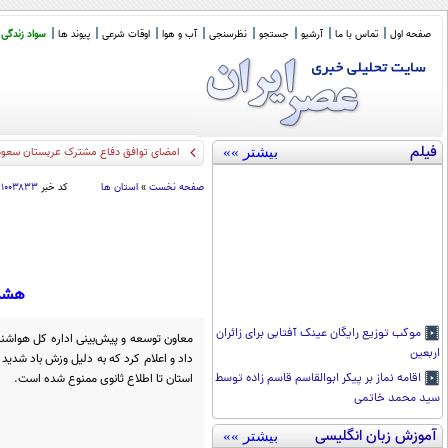
صفحه اول
تماس با ما
آرشیو
جستجو
نظرسنجی
آب و هوا
اوقات شرعی
پیوند ها
سواد زندگی
فیلم
بیشتر »»
سخنگوی کمیسیون
_
صفحه نخست
»
استان ها
کد خبر
۱۰۰۳۸۳۳
هشدا
موکب توزیع رایگان عینک آفتابی برای زائران
معاون توسعه و پیش‌بینی اداره کل هواشن
اربعین
داد و اعلام کرد که به دلیل وزش باد شدید
استان تا اطلاع ثانوی ممنوع شده است.
اقامه نماز بر پیکر ابوالقاسم قاسم زاده توسط
سید محمد خاتمی
آموزش زبان انگلیسی
بیشتر »»