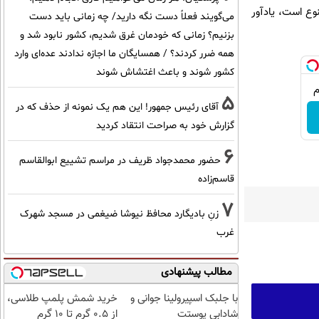
وع است، یادآور
می‌گویند فعلاً دست نگه دارید/ چه زمانی باید دست
بزنیم؟ زمانی که خودمان غرق شدیم، کشور نابود شد و
همه ضرر کردند؟ / همسایگان ما اجازه ندادند عده‌ای وارد
کشور شوند و باعث اغتشاش شوند
5
آقای رئیس جمهور! این هم یک نمونه از حذف که در
گزارش خود به صراحت انتقاد کردید
6
حضور محمدجواد ظریف در مراسم تشییع ابوالقاسم
قاسم‌زاده
7
زنِ بادیگارد محافظ نیوشا ضیغمی در مسجد شهرک
غرب
مطالب پیشنهادی
با جلبک اسپیرولینا جوانی و
خرید شمش پلمپ طلاسی،
شادابی پوستت
از ۰.۵ گرم تا ۱۰ گرم