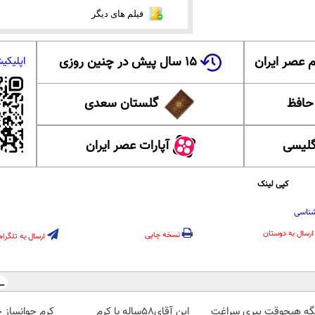
فیلم های دیگر
 عصر ایران
۱۵ سال پیش در چنین روزی
اپلیکی
 حافظ
گلستان سعدی
گلیسی
آپارات عصر ایران
کپی لینک
ناسی
ارسال به دوستان
نسخه چاپی
ارسال به تلگرام
گه هیچوقت پیری سراغت
این آقای58ساله با کرم
کرم جوانساز 