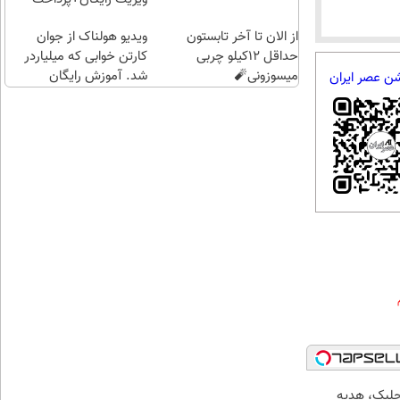
اقساطی😍
از الان تا آخر تابستون
ویدیو هولناک از جوان
حداقل 12کیلو چربی
کارتن خوابی که میلیاردر
میسوزونی🧨
شد. آموزش رایگان
شن عصر ایران
جلبک، هدیه