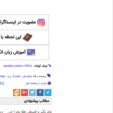
عضویت در اینستاگرام
این لحظه با
آموزش زبان ان
لینک کوتاه:
برچسب ها:
مازندران
،
هشدار زرد
،
هواش
بازدید از صفحه اول
مطالب پیشنهادی
وام بگیر و قسطی طلا بخر! چی
دی