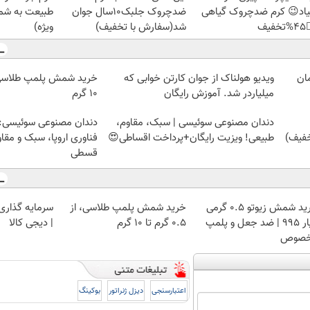
رید با تخفیف
ضدچروک جلبک10سال جوان
نمیاد😉 کرم ضدچروک گیا
ویژه)
شد(سفارش با تخفیف)
👈
ویدیو هولناک از جوان کارتن خوابی که
۱۰ گرم
میلیاردر شد. آموزش رایگان
وعی سوئیسی: جدیدترین
دندان مصنوعی سوئیسی | سبک، مقاوم،
ا، سبک و مقاوم | پرداخت
طبیعی! ویزیت رایگان+پرداخت اقساطی😍
قسطی
 با طلا و نقره
خرید شمش پلمپ طلاسی، از
خرید شمش زیوتو ۰.۵ گرمی
| دیجی کالا
۰.۵ گرم تا ۱۰ گرم
عیار ۹۹۵ | ضد جعل و پلمپ
مخص
بوکینگ
دیزل ژنراتور
اعتبارسنجی