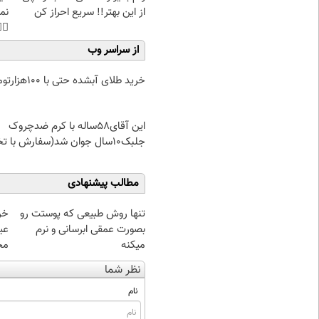
هی
از این بهتر!! سریع احراز کن
45%تخفیف
از سراسر وب
خرید طلای آبشده حتی با ۱۰۰هزارتومان
این آقای58ساله با کرم ضدچروک
جلبک10سال جوان شد(سفارش با تخفیف)
مطالب پیشنهادی
تنها روش طبیعی که پوستت رو
بصورت عمقی ابرسانی و نرم
وص
میکنه
نظر شما
نام