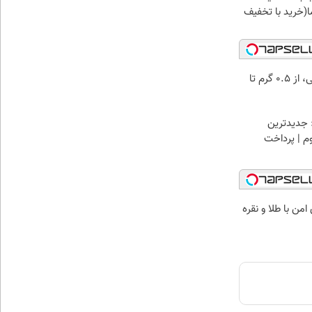
(خرید با تخفیف
خرید شمش پلمپ طلاسی، از ۰.۵ گرم تا
 جدیدترین
وم | پرداخت
من با طلا و نقره