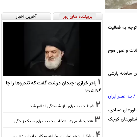
پربیننده های روز
آخرین اخبار
توجه به فعالیت
نات و عبور موج
ن سامانه بارشی
1
باقر خرازی؛ چندان درشت گفت که تندروها را جا
گذاشت!
/
بله عصر ایران
2
شرط جدید برای بازنشستگی اعلام شد
ناورهای صیادی،
3
 شناورهای کوچک
«تجرد قطعی»، انتخابی جدید برای سبک زندگی
4
پزشکیان: هر زمان می‌خواهیم کاری انجام دهیم،