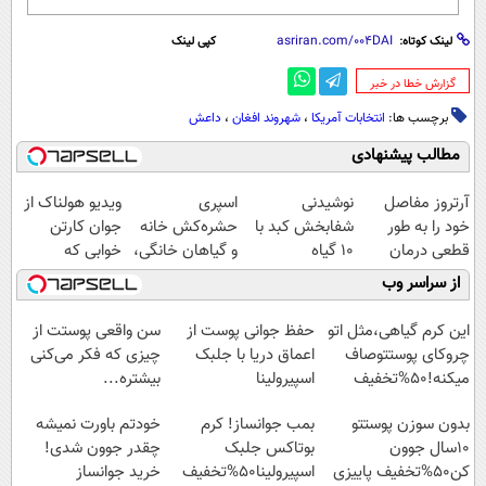
لینک کوتاه:
کپی لینک
‌گزارش خطا در خبر
برچسب ها:
انتخابات آمریکا
،
شهروند افغان
،
داعش
مطالب پیشنهادی
آرتروز مفاصل
نوشیدنی
اسپری
ویدیو هولناک از
خود را به طور
شفابخش کبد با
حشره‌کش خانه
جوان کارتن
قطعی درمان
10 گیاه
و گیاهان خانگی،
خوابی که
کنید!
موثر(تخفیف تا
نابودکننده انواع
میلیاردر شد.
از سراسر وب
◗پرسش‌نامه◖
امشب)
حشرات خانگی و
آموزش رایگان
آفات
این کرم گیاهی،مثل اتو
حفظ جوانی پوست از
سن واقعی پوستت از
چروکای پوستتوصاف
اعماق دریا با جلبک
چیزی که فکر می‌کنی
میکنه!50%تخفیف
اسپیرولینا
بیشتره...
بدون سوزن پوستتو
بمب جوانساز! کرم
خودتم باورت نمیشه
10سال جوون
بوتاکس جلبک
چقدر جوون شدی!
کن50%تخفیف پاییزی
اسپیرولینا50%تخفیف
خرید جوانساز