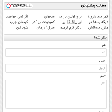
اسپیرولینا با تخفیف
مطالب پیشنهادی
ویژه
کمر درد داری؟
برای اولین بار در
میخوای
اگر نمی خواهید
دیگه بسه! در
ایران🇮🇷 این
کمردردت رو "در
کبدتان چرب
منزل درمانش
دکتر کرم ترمیم
منزل" درمان
شود این
کن
کننده 23 روزه
کنی؟ (◂فیلم +
نوشیدنی خوش
نظر شما
(◀پرسش‌نامه)
ساخت!
◂پرسش‌نامه)
طعم را بنوشید
نام
ایمیل
* نظر