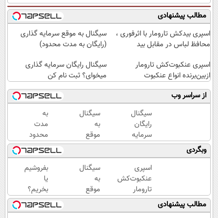
مطالب پیشنهادی
اسپری بیدکش تارومار با اثرفوری ،
سیگنال به موقع سرمایه گذاری
محافظ لباس در مقابل بید
(رایگان به مدت محدود)
اسپری عنکبوت‌‌کش تارومار
سیگنال رایگان سرمایه گذاری
ازبین‌برنده انواع عنکبوت
میخوای؟ ثبت نام کن
از سراسر وب
سیگنال
سیگنال
به
رایگان
به
مدت
سرمایه
موقع
محدود
گذاری
سرمایه
سیگنال
وبگردی
میخوای؟
گذاری
رایگان
ثبت نام
(رایگان
سرمایه
اسپری
سیگنال
بفروشیم
کن
به
گذاری
عنکبوت‌‌کش
به
یا
مدت
بگیر
تارومار
موقع
بخریم؟
محدود)
ازبین‌برنده
سرمایه
سیگنال
مطالب پیشنهادی
انواع
گذاری
تخصصی