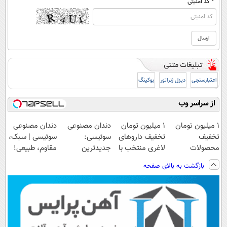
* کد امنیتی
اعتبارسنجی
دیزل ژنراتور
بوکینگ
از سراسر وب
۱ میلیون تومان
۱ میلیون تومان
دندان مصنوعی
دندان مصنوعی
تخفیف
تخفیف داروهای
سوئیسی:
سوئیسی | سبک،
محصولات
لاغری منتخب با
جدیدترین
مقاوم، طبیعی!
لاغری؛ یک قدم
ارسال از
فناوری اروپا،
ویزیت
بازگشت به بالای صفحه
نزدیک‌تر به
داروخانه نزدیکت
سبک و مقاوم |
رایگان+پرداخت
شروع کاهش
پرداخت قسطی
اقساطی😍
وزن