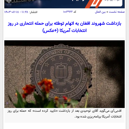
سیاسی
اقتصاد
صفحه نخست
»
بین الملل
کد
۱۰۰۳۹۲۲
انتشار:
۱۱:۲۸ - ۱۸-۰۷-۱۴۰۳
جامعه
اقتصادی
بازداشت شهروند افغان به اتهام توطئه برای حمله انتحاری در روز
انتخابات آمریکا (+عکس)
ورزشی
اجتماعی
خودرو
بین الملل
حوادث
فرهنگ و هنر
سیاست خارجی
سلامت
علم و دانش
یک برش دانایی
قرآن
فناوری و It
محیط زیست
گوناگون
علمی
سفر و تفریح
فیلم
سرگرمی
اخبار کریپتو
عصر ایران 2
اقتصاد
باشگاه مغز
آموزش زبان
خواندنی ها و دیدنی ها
ورزش
اف‌بی‌آی می‌گوید آقای توحیدی بعد از بازداشت «تایید کرده است» که حمله برای روز
مجله تصویری سلاح
انتخابات آمریکا برنامه‌ریزی شده بود.
داستان کوتاه
سیاست