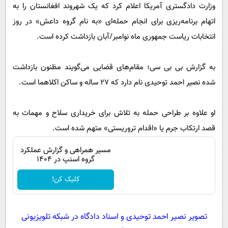
پیامک
وزارت دادگستری آمریکا اعلام کرد که یک شهروند افغانستان را به
سرگرمی
اتهام برنامه‌ریزی برای انجام حمله‌‌ای «به نام گروه داعش» در روز
روانشناسی
فناوری
انتخابات ریاست جمهوری ماه نوامبر/آبان بازداشت کرده است.
آشپزی
گوناگون
دانلود
حوادث
به گزارش بی بی سی؛ مقام‌های قضایی می‌گویند مظنون بازداشت
محیط زیست
شده نصیر احمد توحیدی نام دارد که ۲۷ ساله و ساکن اکلاهما است.
سلامت
او علاوه بر طراحی حمله به تلاش برای خریداری سلاح و مهمات به
فرهنگی
قصد ارتکاب جرم یا «اقدام تروریستی» متهم شده است.
بین الملل
مسیر همراهی و گزارش عملکرد
اجتماعی
گروه اسنپ در ۱۴۰۴
حیات وحش
کلیک کن!
سیاست خارجی
تصویر نصیر احمد توحیدی و اسناد دادگاه در شبکه تلویزیونی