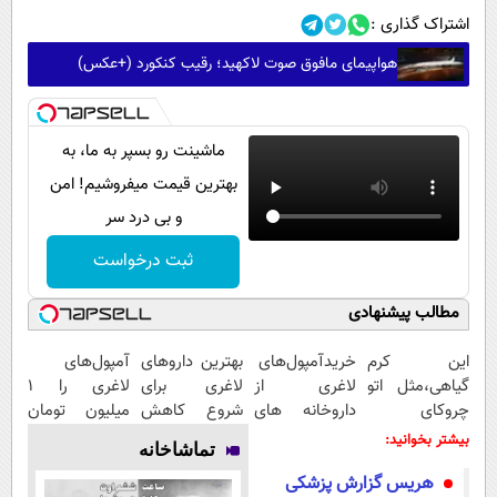
اشتراک گذاری :
هواپیمای مافوق صوت لاکهید؛ رقیب کنکورد (+عکس)
ماشینت رو بسپر به ما، به
بهترین قیمت میفروشیم! امن
و بی درد سر
ثبت درخواست
مطالب پیشنهادی
این کرم
خریدآمپول‌های
بهترین داروهای
آمپول‌های
گیاهی،مثل اتو
لاغری از
لاغری برای
لاغری را ۱
چروکای
داروخانه های
شروع کاهش
میلیون تومان
پوستتوصاف
اطرافت، ارسال
وزن، ارسال از
ارزان‌تر از
بیشتر بخوانید:
تماشاخانه
میکنه!50%تخفیف
فوری همراه با
داروخانه های
همه‌جا بخر!
هریس گزارش پزشکی
پک یخ!
نزدیکت!