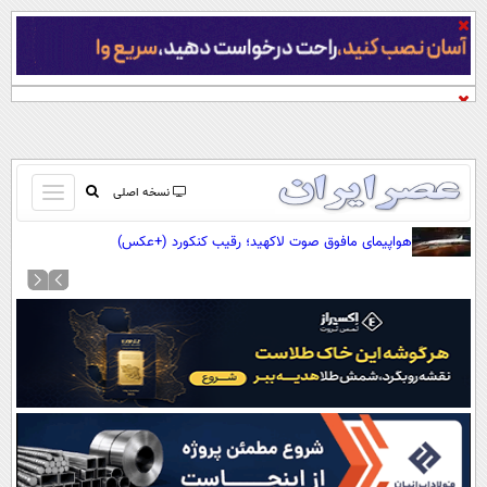
باز
نسخه اصلی
و
صفحه اول
هواپیمای مافوق صوت لاکهید؛ رقیب کنکورد (+عکس)
بسته
تماس با ما
کردن
آرشیو
منو
جستجو
نظرسنجی
آب و هوا
اوقات شرعی
پیوند ها
سواد زندگی