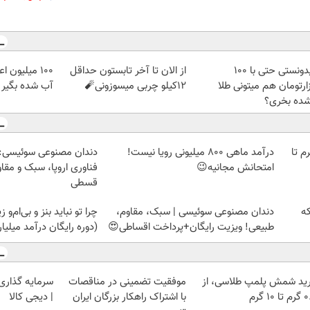
میدونستی حتی با ۱۰۰
از الان تا آخر تابستون حداقل
100 میلیون 
ارتومان هم میتونی طلا
12کیلو چربی میسوزونی🧨
آب شده بگیر
شده بخری؟
لمپ طلاسی، از ۰.۵ گرم تا
درآمد ماهی 800 میلیونی رویا نیست!
دندان مصنوعی سوئیسی:
امتحانش مجانیه😉
فناوری اروپا، سبک و مقا
قسطی
که
دندان مصنوعی سوئیسی | سبک، مقاوم،
چرا تو نباید بنز و بی‌ام‌و 
طبیعی! ویزیت رایگان+پرداخت اقساطی😍
(دوره رایگان درآمد میلیا
ید شمش پلمپ طلاسی، از
موفقیت تضمینی در مناقصات
سرمایه گذاری ا
 ۱۰ گرم
با اشتراک راهکار بزرگان ایران
| دیجی کالا