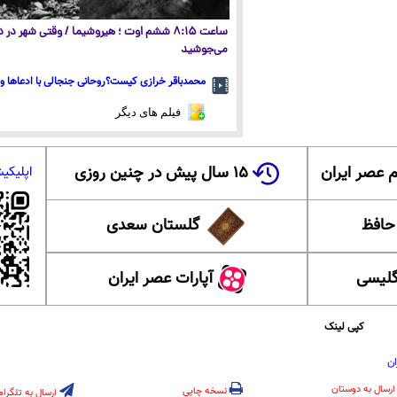
ساعت ۸:۱۵ ششم اوت ؛ هیروشیما / وقتی شهر در
می‌جوشید
محمدباقر خرازی کیست؟روحانی جنجالی با ادعاها و 
فیلم های دیگر
 عصر ایران
۱۵ سال پیش در چنین روزی
اپلیکی
 حافظ
گلستان سعدی
گلیسی
آپارات عصر ایران
کپی لینک
ان
ارسال به دوستان
نسخه چاپی
ارسال به تلگرام