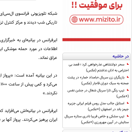
شبکه تلویزیونی فرانسوی ال‌سی‌ای
تاریکی شب دیدند و مرکز کنترل ترا
ایرفرانس در بیانیه‌ای به خبرگزا
اطلاعات در مورد حمله موشکی ای
در حاشیه
عراق نماند.
سحر دولتشاهی عذرخواهی کرد ؛ قصد بی
احترامی به اذان نداشتم (عکس)
بازیگران زن سریال «بامداد خمار» در پشت
صحنه به سبک دوران قاجار (عکس)
تیپ رنگی تارا سریال شغال در جشن نفس
نکردند.»
(+عکس)
استایل جالب مدل روس فیلم ایرانی جزیره
جیمز باند در اصفهان (+عکس)
ایرفرانس در بیانیه‌اش می‌افزاید 
تیپ مشکی و خاص فریبا نادری ستاره سریال
ایران پرهیز می‌کردند. پرواز آنها
ستایش در آیین مهرورزی (+عکس)