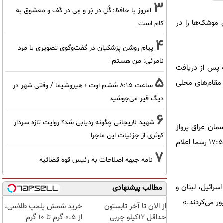
3
امروز با حافظ: گُل در بَر و مِی در کَف و معشوق به
 موشک‌ها را در
کام است
4
پیام روشن پزشکیان در گفت‌و‌گوی تصویری با مرد
نامرئی: من هستم!
ه پس از دریافت
5
 مقام‌های محلی
ساعت ۸:۱۵ ششم اوت ؛ هیروشیما / وقتی شهر در
دیگ قیر می‌جوشید
6
شهید لاریجانی چگونه ردیابی شد؟ روایت تازه سردار
نی حدود ۱۶:۴۵ به وقت گرینویچ در آسمان عراق پرواز
کوثری از جزئیات این ماجرا
می‌کرد و کمی پیش از ساعت ۱۷۰۰ از حریم هوایی عراق خارج شد. مقام‌های محلی بسته شدن آسمان عراق تا ۱۷:۵۶ رسما اعلام
7
نامه جبهه اصلاحات به رئیس قوه قضائیه
سرائیل، لبنان و
مطالب پیشنهادی
ر می‌کردند.»
از الان تا آخر تابستون
خرید شمش پلمپ طلاسی،
حداقل 12کیلو چربی
از ۰.۵ گرم تا ۱۰ گرم