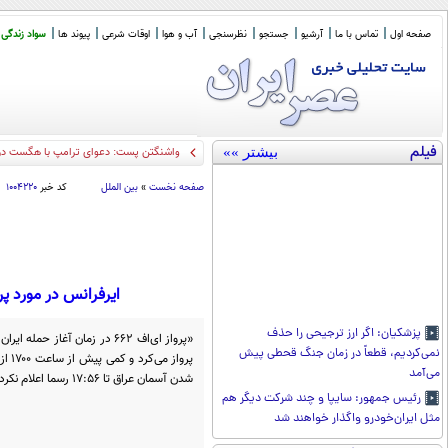
صفحه اول
تماس با ما
آرشیو
جستجو
نظرسنجی
آب و هوا
اوقات شرعی
پیوند ها
سواد زندگی
فیلم
بیشتر »»
۴
_
صفحه نخست
»
بین الملل
کد خبر
۱۰۰۴۲۲۰
ایرفرانس در مورد پ
پزشکیان: اگر ارز ترجیحی را حذف
نمی‌کردیم، قطعاً در زمان جنگ قحطی پیش
پروا
می‌آمد
شدن آسمان عراق تا ۱۷:۵۶ رسما اعلام نکردند.»
رئیس جمهور: سایپا و چند شرکت دیگر هم
مثل ایران‌خودرو واگذار خواهند شد