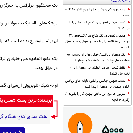
باشگاه مغز
یک سخنگوی ایرفرانس به خبرگزاری
معمای ریاضی؛ رکورد حل این چالش 10 ثانیه
است
موشک‌های بالستیک معمولا در ارتفا
تست هوش تصویری: کدام کلید قفل را باز
می کند؟
معمای تصویری تک شاخ ها / تشخیص 3
ایرفرانس توضیح نداده است که آیا خ
مورد زیر 10 ثانیه برابر با دقت و هوش بصری فوق
العاده
یک معمای ریاضی/ خیلی ها برای رسیدن به
یک عضو اتحادیه ملی خلبانان فرانس
جواب دچار چالش می شوند، شما چطور؟
در عراق بود.»
فقط تیزبین ها می توانند این معما را در 10
ثانیه حل کنند!
تست هوش چالش برانگیز: نابغه های ریاضی
او به شبکه تلویزیونی ال‌سی‌ای گف
الگوی پنهان این معما را پیدا کنند!
تیزبین ها مچ این ماهی پنهان کار را بگیرند! /
پربیننده ترین پست همین ی
رکورد 10 ثانیه
علت صدای کلاچ هنگام گر
خبر بعد