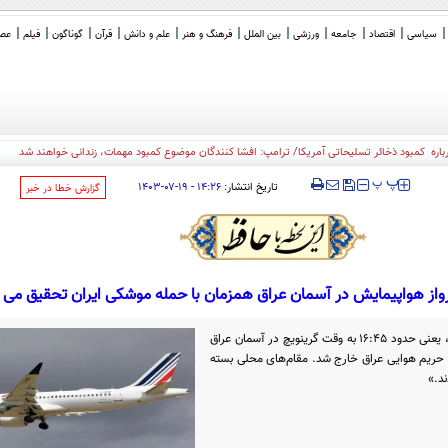
سیاسی
اقتصاد
جامعه
ورزشی
بین الملل
فرهنگ و هنر
علم و دانش
قرآن
گوناگون
فیلم
عصر 
‍‍‍ پ
پ
تاریخ انتشار:
۱۴:۲۶ - ۱۹-۰۷-۱۴۰۳
‌گزارش خطا در خبر
رواز هواپیمایش در آسمان عراق همزمان با حمله موشکی ایران تحقیق می 
«پرواز ای‌اف ۶۶۲ در زمان آغاز حمله ایران، یعنی حدود ۱۶:۴۵ به وقت گرینویچ در آسمان عراق
ز می‌کرد و کمی پیش از ساعت ۱۷۰۰ از حریم هوایی عراق خارج شد. مقام‌های محلی بسته