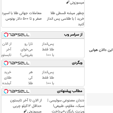
میسوزونی🧨
چطور میشه قسطی طلا
معاملات جهانی طلا با اسپرد
خرید | با طلاسی پس انداز
صفر و تا ۵۰۰ دلار بونوس
کنید
از سراسر وب
پس‌انداز
تارا رو
از الان تا
طلا فقط
می‌خوای
آخر
این دالان هوایی
با ۱۰۰
بفروشی؟
تابستون
هزارتومان
با
حداقل
وبگردی
(امن و
خودرو۴۵
12کیلو
راحت)
یک‌روزه
چربی
پس‌انداز
هر
خرید
بفروشش
میسوزون
طلا فقط
کی
طلای
🧨
با ۱۰۰
طلا
آبشده
هزارتومان
داره،
حتی با
مطالب پیشنهادی
(امن و
غم
۱۰۰هزارتومان
راحت)
نداره!
دندان مصنوعی سوئیسی |
از الان تا آخر تابستون
😊💎
سبک، مقاوم، طبیعی!
حداقل 12کیلو چربی
(خرید
ویزیت رایگان+پرداخت
میسوزونی🧨