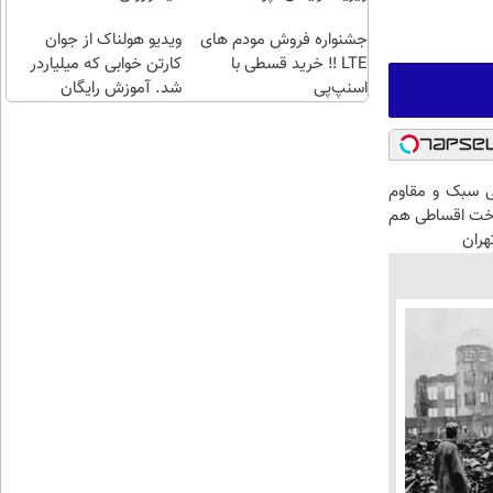
طلا با
اقساطی😍
جشنواره فروش مودم های
چند
ویدیو هولناک از جوان
LTE ‼️ خرید قسطی با
کلیک)
کارتن خوابی که میلیاردر
اسنپ‌پی
شد. آموزش رایگان
 سبک و مقاوم
اخت اقساطی هم
هران