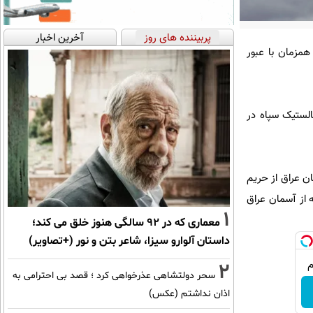
پربیننده های روز
آخرین اخبار
مزمان با عبور
انس در ۱۰ مهر (اول اکتبر) همزمان با پرتاب حدود ۲۰۰ موشک بالستیک سپاه در
 شدن آسمان عراق از حریم
 از آسمان عراق
1
معماری که در 92 سالگی هنوز خلق می کند؛
داستان آلوارو سیزا، شاعر بتن و نور (+تصاویر)
2
سحر دولتشاهی عذرخواهی کرد ؛ قصد بی احترامی به
اذان نداشتم (عکس)