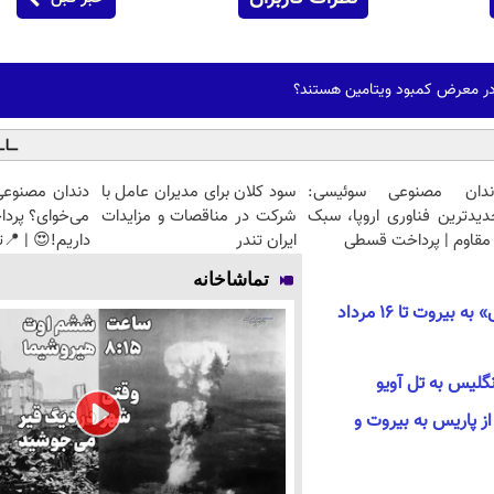
 در معرض کمبود ویتامین هستند؟
ندان مصنوعی سوئیسی:
سود کلان برای مدیران عامل با
دندان مصنوعی
دیدترین فناوری اروپا، سبک
شرکت در مناقصات و مزایدات
می‌خوای؟ پرد
مقاوم | پرداخت قسطی
ایران تندر
داریم!😍 | 📍ت
تماشاخانه
تعلیق پرواز های «ایرفرانس» به بیروت تا ۱۶ مرداد
نگلیس به تل آویو
از پاریس به بیروت و