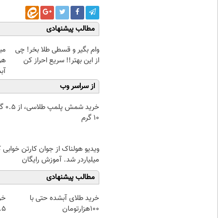
مطالب پیشنهادی
وام بگیر و قسطی طلا بخر! چی
از این بهتر!! سریع احراز کن
هز
آب
از سراسر وب
خرید شمش پ
۱۰ گرم
ویدیو هولناک از جوان کارتن خوابی 
میلیاردر شد. آموزش رایگان
مطالب پیشنهادی
خرید طلای آبشده حتی با
خر
۱۰۰هزارتومان
۰.۵ گرم تا