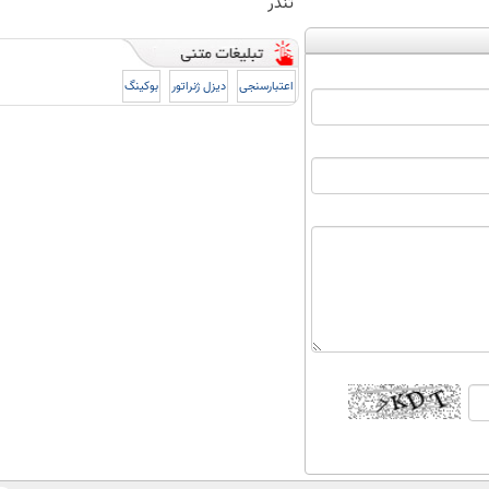
تندر
اعتبارسنجی
دیزل ژنراتور
بوکینگ