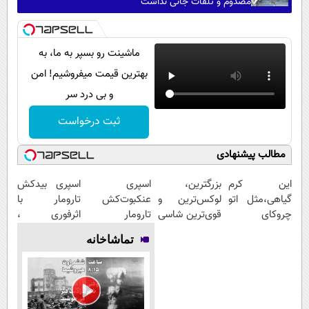
مصدوم و تلفات جانی نداشت
ماشینت رو بسپر به ما، به
بهترین قیمت میفروشیم! امن
و بی درد سر
ثبت درخواست
مطالب پیشنهادی
این کرم
بزرگترین،
اسپری
اسپری بیدکش
گیاهی،مثل اتو
لوکس‌ترین و
عنکبوت‌‌کش
تارومار با
چروکای
قوی‌ترین شاسی
تارومار
اثرفوری ،
پوستتوصاف
بلند EREV در
ازبین‌برنده انواع
محافظ لباس در
تماشاخانه
میکنه!50%تخفیف
در ایران رونمایی
عنکبوت
مقابل بید
شد