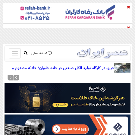
باز
نسخه اصلی
و
صفحه اول
حریق در کارگاه تولید الکل صنعتی در جاده خاوران/ حادثه مصدوم و
بسته
تلفات جانی نداشت
تماس با ما
کردن
آرشیو
منو
جستجو
نظرسنجی
آب و هوا
اوقات شرعی
پیوند ها
سواد زندگی