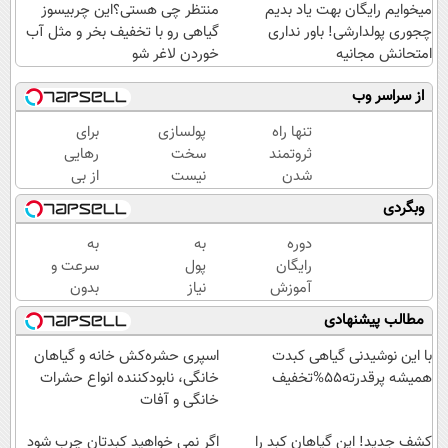
میخوایم رایگان بهت یاد بدیم
منتظر چی هستی؟این چربیسوز
چجوری پولدارشی! باور نداری
گیاهی رو با تخفیف بخر و مثل آب
امتحانش مجانیه
خوردن لاغر شو
از سراسر وب
تنها راه
پولسازی
برای
ثروتمند
سخت
رهایی
شدن
نیست
از بی
واقعی❗❗
اگه
پولی
وبگردی
بعد از
راهش
دیدن
این
رو
همین
دوره
به
به
دوره تو
بدونی! "
دوره
رایگان
پول
سرعت و
خواب
دوره
رایگان
آموزش
نیاز
بدون
هم
رایگان "
کافیه!
ارز
داری؟
دردسر به
مطالب پیشنهادی
پول در
(شمارتو
دیجیتال
همین
ثروت
بیار😍
وارد
با مهدی
الان
برسید
با این نوشیدنی گیاهی کبدت
اسپری حشره‌کش خانه و گیاهان
کن)
بندری
این
(دوره
همیشه پرقدرته55%تخفیف
خانگی، نابودکننده انواع حشرات
دوره
کاملا
خانگی و آفات
رایگان
رایگان
کشف جدید! این گیاهان کبد را
رو
پولسازی)
اگر نمی خواهید کبدتان چرب شود