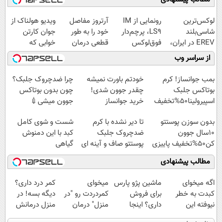
لوکس‌ترین
رونمایی از IM
آرتروز مفاصل
ویدیو هولناک از
شاسی‌بلند
LS9، پرچم‌دار
خود را به طور
جوان کارتن
EREV در ایران،
فوق‌لوکس
قطعی درمان
خوابی که
توسط نیکا موتور
EREV وارد بازار
کنید!
میلیاردر شد.
از سراسر وب
رونمایی شد!
ایران شد
◗پرسش‌نامه◖
آموزش رایگان
بمب جوانساز! کرم
خودتم باورت نمیشه
چرا ضدچروک جلبک؟
بوتاکس جلبک
چقدر جوون شدی!
چون بدون بوتاکس
اسپیرولینا50%تخفیف
خرید جوانساز
جوون میشی💉
اسپیرولینا با تخفیف
۴۰٪تخفیف
بدون سوزن پوستتو
تا دیر نشده با کرم
شست و شوی کامل
ویژه
10سال جوون
ضدچروک جلبک
کبد با این دمنوش
کن50%تخفیف پاییزی
پوستتو صاف و آینه ای
گیاهی
کن!
مطالب پیشنهادی
اگه میخوای
ماشین پژو پارس
میخوای
کمر درد داری؟
کبدت به خطر
برای فروش
کمردردت رو "در
دیگه بسه! در
نیوفته این
داری؟ اینجا
منزل" درمان
منزل درمانش
دمنوش گیاهی
سریع بفروشش
کنی؟ (◂فیلم +
کن