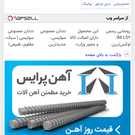
اعتبارسنجی
دیزل ژنراتور
بوکینگ
از سراسر وب
رونمایی رسمی
این محصول
دندان مصنوعی
دندان مصنوعی
IM LS9
دارای اصالت کالا
سوئیسی:
سوئیسی | سبک،
لوکس‌ترین
و مجوز وزارت
جدیدترین
مقاوم، طبیعی!
EREV در ایران
بهداشت
فناوری اروپا،
ویزیت
بازگشت به بالای صفحه
است(55%تخفیف)
سبک و مقاوم |
رایگان+پرداخت
پرداخت قسطی
اقساطی😍