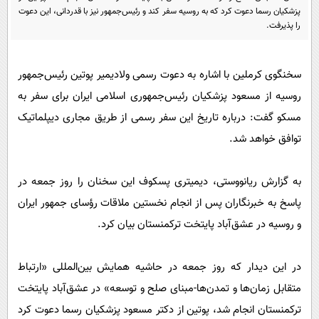
پیامک
سرگرمی
پزشکیان رسما دعوت کرد که به روسیه سفر کند و رئیس‌جمهور نیز با قدردانی،‌ این دعوت
را پذیرفت.
روانشناسی
فناوری
آشپزی
گوناگون
سخنگوی کرملین با اشاره به دعوت رسمی ولادیمیر پوتین رئیس‌جمهور
دانلود
حوادث
روسیه از مسعود پزشکیان رئیس‌جمهوری اسلامی ایران برای سفر به
محیط زیست
مسکو گفت: درباره تاریخ این سفر رسمی از طریق مجاری دیپلماتیک
توافق خواهد شد.
سلامت
فرهنگی
به گزارش ریانووستی، دیمیتری پسکوف این سخنان را روز جمعه در
بین الملل
پاسخ به خبرنگاران پس از انجام نخستین ملاقات رؤسای جمهور ایران
اجتماعی
و روسیه در عشق‌آباد پایتخت ترکمنستان بیان کرد.
حیات وحش
در این دیدار که روز جمعه در حاشیه همایش بین‌المللی «ارتباط
سیاست خارجی
متقابل زمان‌ها و تمدن‌ها-مبنای صلح و توسعه» در عشق‌آباد پایتخت
ترکمنستان انجام شد، پوتین از دکتر مسعود پزشکیان رسما دعوت کرد