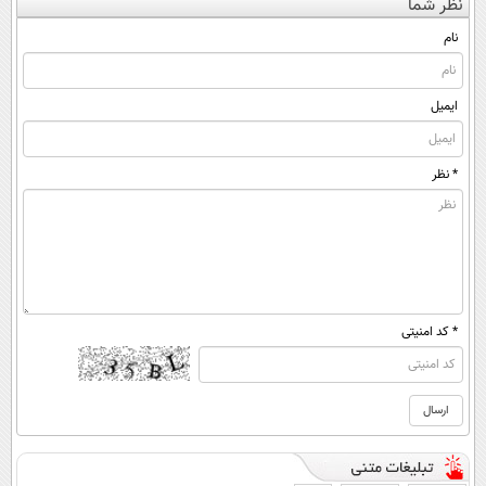
نظر شما
رو فراموش نکن
◂پرسش‌نامه)
(◀پرسش‌نامه)
😨
نام
ایمیل
* نظر
* کد امنیتی