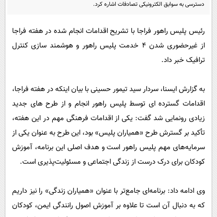
پیامک
دسترسی به سوابق الکترونیکی تصادفات اشاره کرد.
سرگرمی
روانشناسی
فناوری
رئیس پلیس راهور فراجا با تشریح اقدامات انجام شده در هفته فراجا
آشپزی
گوناگون
از غیرحضوری شدن ۴ خدمت پلیس راهور و هوشمند سازی کنترل
دانلود
حوادث
ترافیک خبر داد.
محیط زیست
به گزارش ایسنا، سردار سید تیمور حسینی با بیان اینکه در هفته فراجا،
سلامت
اقدامات گسترده ای توسط پلیس راهور انجام و از طرح های جدید
فرهنگی
زیادی رونمایی شد گفت:‌ یکی از اقدامات فرهنگی مهم در این هفته،
بین الملل
تأکید بر گسترش طرح «همیاران پلیس» بود، این طرح به عنوان یکی از
سرمایه‌های مهم پلیس راهور است و هدف اصلی این برنامه، آموزش
اجتماعی
کودکان برای درک درست از زندگی اجتماعی و مسئولیت‌پذیری است.
حیات وحش
سیاست خارجی
وی ادامه داد: برنامه‌ای جامع‌تر با عنوان «همیاران زندگی» را نیز داریم
که به دنبال آن است تا علاوه بر آموزش اصول رانندگی ایمن، کودکان