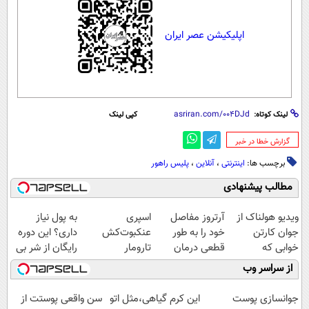
اپلیکیشن عصر ایران
لینک کوتاه:
کپی لینک
‌گزارش خطا در خبر
برچسب ها:
اینترنتی
،
آنلاین
،
پلیس راهور
مطالب پیشنهادی
ویدیو هولناک از
آرتروز مفاصل
اسپری
به پول نیاز
جوان کارتن
خود را به طور
عنکبوت‌‌کش
داری؟ این دوره
خوابی که
قطعی درمان
تارومار
رایگان از شر بی
میلیاردر شد.
کنید!
ازبین‌برنده انواع
پولی خلاصت
از سراسر وب
آموزش رایگان
◗پرسش‌نامه◖
عنکبوت
میکنه
جوانسازی پوست
این کرم گیاهی،مثل اتو
سن واقعی پوستت از