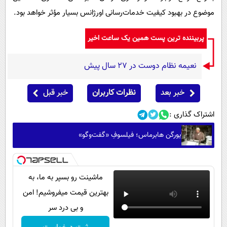
موضوع در بهبود کیفیت خدمات‌رسانی اورژانس بسیار مؤثر خواهد بود.
پربیننده ترین پست همین یک ساعت اخیر
نعیمه نظام دوست در 27 سال پیش
خبر بعد
نظرات کاربران
خبر قبل
اشتراک گذاری :
یورگن هابرماس؛ فیلسوفِ «گفت‌وگو»
ماشینت رو بسپر به ما، به
بهترین قیمت میفروشیم! امن
و بی درد سر