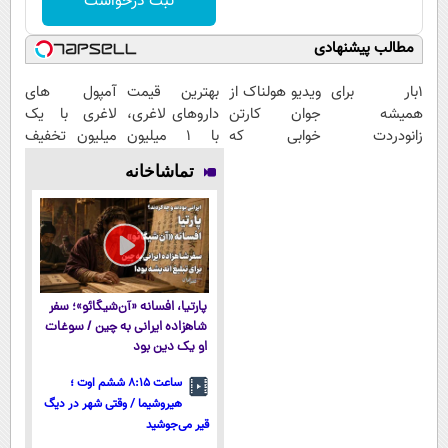
ثبت درخواست
مطالب پیشنهادی
1بار برای
ویدیو هولناک از
بهترین قیمت
آمپول های
همیشه
جوان کارتن
داروهای لاغری،
لاغری با یک
زانودردت
خوابی که
با ۱ میلیون
میلیون تخفیف
رودرمان کن!
میلیاردر شد.
تخفیف و ارسال
| ارسال از
تماشاخانه
(تکنولوژی
آموزش رایگان
از داروخانه‌
داروخانه های
آلمان)
معتبر
◂پرسشنامه▸
پارتیا، افسانه «آن‌شیگائو»؛ سفر
شاهزاده ایرانی به چین / سوغات
او یک دین بود
ساعت ۸:۱۵ ششم اوت ؛
هیروشیما / وقتی شهر در دیگ
قیر می‌جوشید