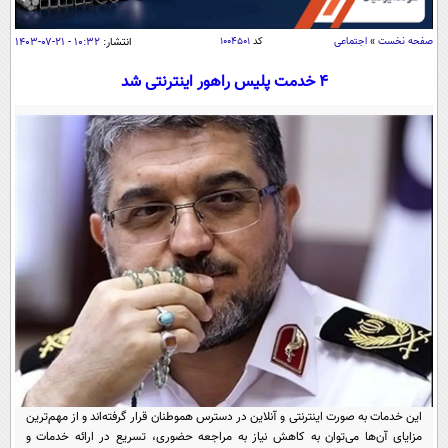
سیاسی
اقتصاد
صفحه نخست
»
اجتماعی
کد
۱۰۰۴۵۰۱
انتشار:
۱۰:۳۲ - ۲۱-۰۷-۱۴۰۳
جامعه
اقتصادی
۴ خدمت پلیس راهور اینترنتی شد
ورزشی
اجتماعی
خودرو
بین الملل
حوادث
فرهنگ و هنر
سیاست خارجی
سلامت
علم و دانش
یک برش دانایی
قرآن
فناوری و It
محیط زیست
گوناگون
علمی
سفر و تفریح
فیلم
سرگرمی
اخبار کریپتو
عصر ایران 2
اقتصاد
باشگاه مغز
آموزش زبان
خواندنی ها و دیدنی ها
ورزش
مجله تصویری سلاح
این خدمات به صورت اینترنتی و آنلاین در دسترس هموطنان قرار گرفته‌اند و از مهم‌ترین
داستان کوتاه
سیاست
مزایای آن‌ها می‌توان به کاهش نیاز به مراجعه حضوری، تسریع در ارائه خدمات و