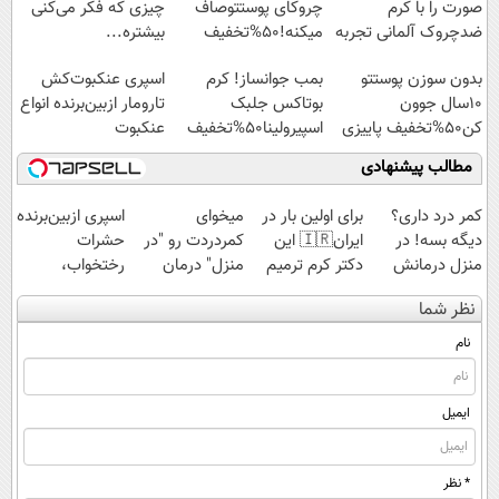
صورت را با کرم
چروکای پوستتوصاف
چیزی که فکر می‌کنی
ضدچروک آلمانی تجربه
میکنه!50%تخفیف
بیشتره...
کنید!
بدون سوزن پوستتو
بمب جوانساز! کرم
اسپری عنکبوت‌‌کش
10سال جوون
بوتاکس جلبک
تارومار ازبین‌برنده انواع
کن50%تخفیف پاییزی
اسپیرولینا50%تخفیف
عنکبوت
مطالب پیشنهادی
کمر درد داری؟
برای اولین بار در
میخوای
اسپری ازبین‌برنده
دیگه بسه! در
ایران🇮🇷 این
کمردردت رو "در
حشرات
منزل درمانش
دکتر کرم ترمیم
منزل" درمان
رختخواب،
کن
کننده 23 روزه
کنی؟ (◂فیلم +
مناسب برای
نظر شما
(◀پرسش‌نامه)
ساخت!
◂پرسش‌نامه)
مقابله با انواع
ساس
نام
ایمیل
* نظر