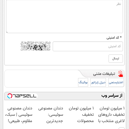
* کد امنیتی
اعتبارسنجی
دیزل ژنراتور
بوکینگ
از سراسر وب
۱ میلیون تومان
۱ میلیون تومان
دندان مصنوعی
دندان مصنوعی
تخفیف داروهای
تخفیف
سوئیسی:
سوئیسی | سبک،
لاغری منتخب با
محصولات
جدیدترین
مقاوم، طبیعی!
ارسال از
لاغری؛ یک قدم
فناوری اروپا،
ویزیت