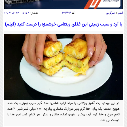
سیاسی
اقتصاد
فیلم
»
سرگرمی
کد
۱۰۰۴۹۹۶
انتشار:
۱۷:۵۸ - ۲۲-۰۷-۱۴۰۳
جامعه
اقتصادی
با آرد و سیب زمینی این غذای ویتنامی خوشمزه را درست کنید (فیلم)
ورزشی
اجتماعی
خودرو
بین الملل
حوادث
فرهنگ و هنر
سیاست خارجی
سلامت
علم و دانش
یک برش دانایی
قرآن
فناوری و It
محیط زیست
گوناگون
علمی
سفر و تفریح
فیلم
سرگرمی
اخبار کریپتو
عصر ایران 2
اقتصاد
باشگاه مغز
در این ویدئو، یک آشپز ویتنامی با مواد اولیه شامل: 800 گرم سیب زمینی، یک عدد
آموزش زبان
خواندنی ها و دیدنی ها
ورزش
هویج، نصف یک پیاز، 150 گرم پنیر موزارلا، مقداری پیازچه، 200 میلی لیتر شیر، 2 عدد
مجله تصویری سلاح
تخم مرغ و 180 گرم آرد، روغن زیتون، نمک، فلفل و شکر، هر کدام کمی این غذا را
داستان کوتاه
سیاست
درست می کند.