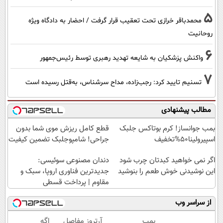
5
محمدباقر خرازی تحت تعقیب قرار گرفت / احضار به دادگاه ویژه
روحانیت
6
واکنش پزشکیان به شایعه تهدید رهبری توسط رئیس‌جمهور
7
تسنیم تایید کرد: رجب‌زاده، مداح سرشناس، به‌قتل رسیده است
مطالب پیشنهادی
بمب جوانساز! کرم بوتاکس جلبک
قطع کامل ریزش موی شما بدون
اسپیرولینا50%تخفیف
جراحی! شامپوجلبک تضمین کیفیت
اگر نمی خواهید کبدتان چرب شود
دندان مصنوعی سوئیسی:
این نوشیدنی خوش طعم را بنوشید
جدیدترین فناوری اروپا، سبک و
مقاوم | پرداخت قسطی
از سراسر وب
بمب
آرتروز مفاصل
اگه