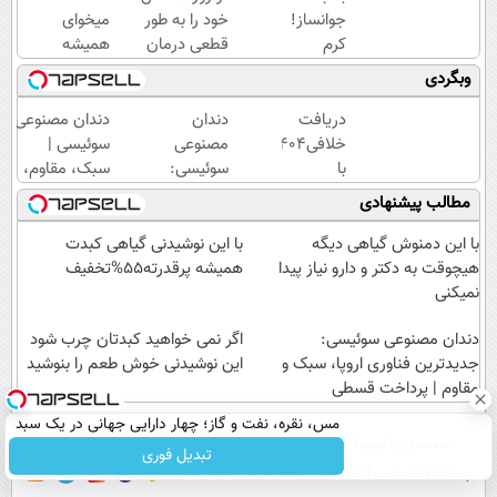
جوانساز!
خود را به طور
میخوای
کرم
قطعی درمان
همیشه
بوتاکس
کنید!
جوون
وبگردی
جلبک
◗پرسش‌نامه◖
باشی کرم
اسپیرولینا50%تخفیف
جوانساز
دریافت
دندان
دندان مصنوعی
جلبک
خلافی۱۴۰۴
مصنوعی
سوئیسی |
مخصوص
با
سوئیسی:
سبک، مقاوم،
توعه
جزییات...
جدیدترین
طبیعی! ویزیت
مطالب پیشنهادی
(استعلام
فناوری
رایگان+پرداخت
و
اروپا،
اقساطی😍
با این دمنوش گیاهی دیگه
با این نوشیدنی گیاهی کبدت
پرداخت)
سبک و
هیچوقت به دکتر و دارو نیاز پیدا
همیشه پرقدرته55%تخفیف
مقاوم |
نمیکنی
پرداخت
دندان مصنوعی سوئیسی:
قسطی
اگر نمی خواهید کبدتان چرب شود
جدیدترین فناوری اروپا، سبک و
این نوشیدنی خوش طعم را بنوشید
مقاوم | پرداخت قسطی
مس، نقره، نفت و گاز؛ چهار دارایی جهانی در یک سبد
صفحه اول
فیلم
عصر ایران۲
درباره عصرایران
تماس با ما
آرشیو
جستجو
تبدیل فوری
پیوندها
نظرسنجی
آب و هوا
اوقات شرعی
سواد زندگی