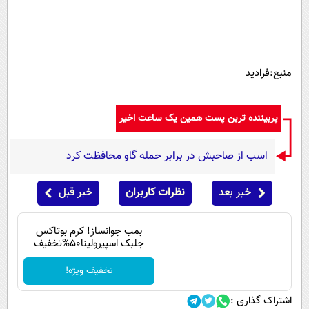
پیامک
سرگرمی
روانشناسی
فناوری
آشپزی
گوناگون
منبع:فرادید
دانلود
حوادث
محیط زیست
پربیننده ترین پست همین یک ساعت اخیر
سلامت
اسب از صاحبش در برابر حمله گاو محافظت کرد
فرهنگی
بین الملل
خبر بعد
نظرات کاربران
خبر قبل
اجتماعی
بمب جوانساز! کرم بوتاکس
حیات وحش
جلبک اسپیرولینا50%تخفیف
سیاست خارجی
تخفیف ویژه!
اشتراک گذاری :