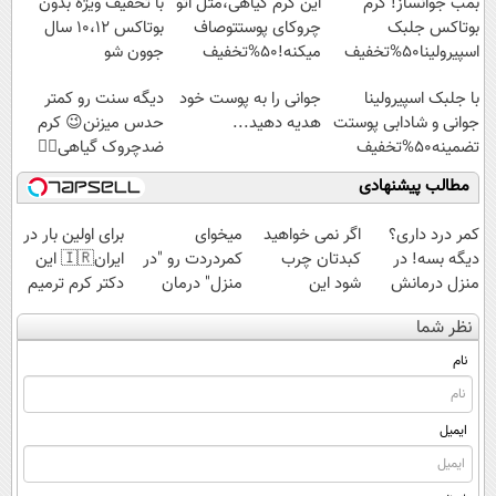
بمب جوانساز! کرم
این کرم گیاهی،مثل اتو
با تخفیف ویژه بدون
بوتاکس جلبک
چروکای پوستتوصاف
بوتاکس ۱۰،۱۲ سال
اسپیرولینا50%تخفیف
میکنه!50%تخفیف
جوون شو
با جلبک اسپیرولینا
جوانی را به پوست خود
دیگه سنت رو کمتر
جوانی و شادابی پوستت
هدیه دهید...
حدس میزنن😉 کرم
تضمینه50%تخفیف
ضدچروک گیاهی👈🏻
45%تخفیف
مطالب پیشنهادی
کمر درد داری؟
اگر نمی خواهید
میخوای
برای اولین بار در
دیگه بسه! در
کبدتان چرب
کمردردت رو "در
ایران🇮🇷 این
منزل درمانش
شود این
منزل" درمان
دکتر کرم ترمیم
کن
نوشیدنی خوش
کنی؟ (◂فیلم +
کننده 23 روزه
نظر شما
(◀پرسش‌نامه)
طعم را بنوشید
◂پرسش‌نامه)
ساخت!
نام
ایمیل