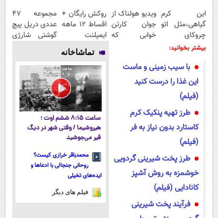
این کرم
ویدیو هولناک از
روکش رایگان +
مجموعه 47
گیاهی،مثل اتو
جوان کارتن
اقساط ۱۲ ماهه
عددی دریل پیچ
چروکای
خوابی که
ایمپلنت
گوشتی شارژی
پوستتوصاف
میلیاردر شد.
(تخفیف به
بیشتر بخوانید:
تماشاخانه
میکنه!50%تخفیف
آموزش رایگان
مدت محدود)
با سیب زمینی و ماست
این غذا را درست کنید
(فیلم)
طرز تهیه پنکیک کرم
ساعت ۸:۱۵ ششم اوت ؛
کاستارد بدون نیاز به فر
هیروشیما / وقتی شهر در دیگ
قیر می‌جوشید
(فیلم)
محمدباقر خرازی کیست؟
طرز پخت شیرینی گردویی
روحانی جنجالی با ادعاها و
خوشمزه به روش آشپز
ایده‌های تخیلی
کانادایی (فیلم)
فیلم های دیگر
فرآیند پخت شیرینی