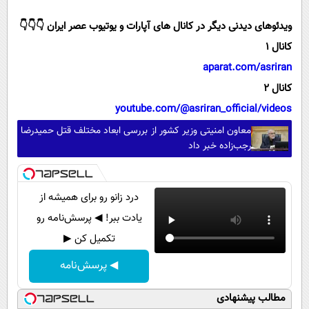
ویدئوهای دیدنی دیگر در کانال های آپارات و یوتیوب عصر ایران 👇👇👇
کانال 1
aparat.com/asriran
کانال 2
youtube.com/@asriran_official/videos
معاون امنیتی وزیر کشور از بررسی ابعاد مختلف قتل حمیدرضا
رجب‌زاده خبر داد
درد زانو رو برای همیشه از
یادت ببر! ◀ پرسش‌نامه رو
تکمیل کن ▶
◀ پرسش‌نامه
مطالب پیشنهادی