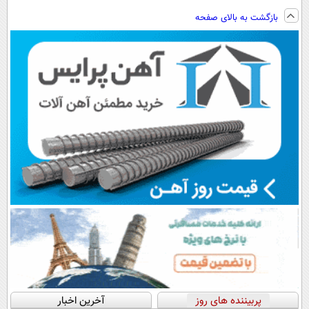
فناوری اروپا،
نوشیدنی خوش
زدای گیاهی
ویزیت
بازگشت به بالای صفحه
سبک و مقاوم |
طعم را بنوشید
رایگان+پرداخت
پرداخت قسطی
اقساطی😍
پربیننده های روز
آخرین اخبار