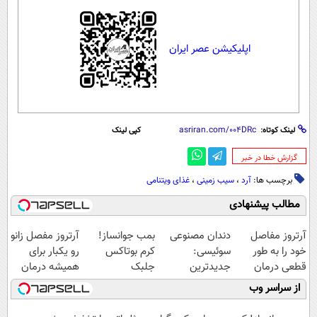
اپلیکیشن عصر ایران
لینک کوتاه:
کپی لینک
‌گزارش خطا در خبر
برچسب ها:
آرد
،
سیب زمینی
،
غذای ویتنامی
مطالب پیشنهادی
آرتروز مفاصل
دندان مصنوعی
بمب جوانساز!
آرتروز مفصل زانو
خود را به طور
سوئیسی:
کرم بوتاکس
رو یکبار برای
قطعی درمان
جدیدترین
جلبک
همیشه درمان
کنید!
فناوری اروپا،
اسپیرولینا50%تخفیف
کن!
از سراسر وب
◗پرسش‌نامه◖
سبک و مقاوم |
◗پرسش‌نامه◖
پرداخت قسطی