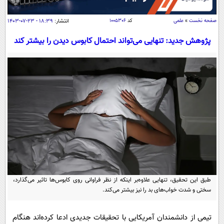
سیاسی
اقتصاد
صفحه نخست
»
علمی
کد
۱۰۰۵۳۰۶
انتشار:
۱۸:۳۹ - ۲۳-۰۷-۱۴۰۳
جامعه
اقتصادی
پژوهش جدید: تنهایی می‌تواند احتمال کابوس دیدن را بیشتر کند
ورزشی
اجتماعی
خودرو
بین الملل
حوادث
فرهنگ و هنر
سیاست خارجی
سلامت
علم و دانش
یک برش دانایی
قرآن
فناوری و It
محیط زیست
گوناگون
علمی
سفر و تفریح
فیلم
سرگرمی
اخبار کریپتو
عصر ایران 2
اقتصاد
باشگاه مغز
طبق این تحقیق، تنهایی علاوه‌بر اینکه از نظر فراوانی روی کابوس‌ها تاثیر می‌گذارد،
سختی و شدت خواب‌های بد را نیز بیشتر می‌کند.
آموزش زبان
خواندنی ها و دیدنی ها
ورزش
مجله تصویری سلاح
داستان کوتاه
سیاست
تیمی از دانشمندان آمریکایی با تحقیقات جدیدی ادعا کرده‌اند هنگام