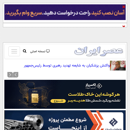
باز
نسخه اصلی
و
صفحه اول
واکنش پزشکیان به شایعه تهدید رهبری توسط رئیس‌جمهور
بسته
تماس با ما
کردن
آرشیو
منو
جستجو
نظرسنجی
آب و هوا
اوقات شرعی
پیوند ها
سواد زندگی