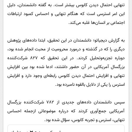
پیامک
سرگرمی
تنهایی احتمال دیدن کابوس بیشتر است. به گفته دانشمندان، دلیل
روانشناسی
این امر استرسی است که هنگام تنهایی و احساس‌ کمبود ارتباطات
فناوری
اجتماعی بر انسان‌ها غلبه می‌کند.
آشپزی
گوناگون
دانلود
حوادث
به گزارش دیجیاتو؛ دانشمندان در این تحقیق، ابتدا داده‌های پژوهش
محیط زیست
دیگری را که در گذشته و درمورد محرومیت از محبت انجام شده بود،
دوباره تجزیه‌و‌تحلیل کردند. در این تحقیق که 827 شرکت‌کننده
سلامت
بزرگسال آمریکایی در آن حضور داشتند، ادعا شده بود بین افزایش
فرهنگی
تنهایی و افزایش احتمال دیدن کابوس رابطه‌ای وجود دارد و افزایش
بین الملل
استرس را یکی از دلایل بالقوه نامبرده بود.
اجتماعی
حیات وحش
سپس دانشمندان داده‌های جدیدی از 782 شرکت‌کننده بزرگسال
آمریکایی جمع‌آوری کردند که درباره موضوعاتی ازجمله احساس
سیاست خارجی
تنهایی، استرس و تجربه کابوس، سؤال شده بود.