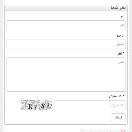
کن
کننده 23 روزه
کنی؟ (◂فیلم +
نظر شما
(◀پرسش‌نامه)
ساخت!
◂پرسش‌نامه)
نام
ایمیل
* نظر
* کد امنیتی