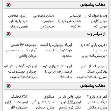
مطالب پیشنهادی
ویدیو هولناک از
نوشیدنی
دندان مصنوعی
آرتروز مفاصل
جوان کارتن
شفابخش کبد با
سوئیسی:
خود را به طور
خوابی که
10 گیاه
جدیدترین
قطعی درمان
میلیاردر شد.
موثر(تخفیف تا
فناوری اروپا،
کنید!
از سراسر وب
آموزش رایگان
امشب)
سبک و مقاوم |
◗پرسش‌نامه◖
پرداخت قسطی
آخرین باری که درد
ایرپاد بلوتوثی، با قیمت
مجموعه ۴۶ عددی
کمر داری!
باورنکردنی!! فرصت
آچار بکس، مخصوص
◗پرسش‌نامه رو پر
محدود
مردان واقعی!!
کن◖
(مشاهده قیمت
بمب جوانساز! کرم
این دکتر شیرازی کرم
این کرم گیاهی،مثل اتو
فوق‌العاده)
بوتاکس جلبک
ترمیم زخم ایرانی را
چروکای پوستتوصاف
اسپیرولینا50%تخفیف
ساخت!!!
میکنه!50%تخفیف
مطالب پیشنهادی
کمر درد داری؟
برای اولین بار در
میخوای
۲۵٪ تخفیف
دیگه بسه! در
ایران🇮🇷 این
کمردردت رو "در
ایمپلنت تا پایان
منزل درمانش
دکتر کرم ترمیم
منزل" درمان
جشنواره 🎁