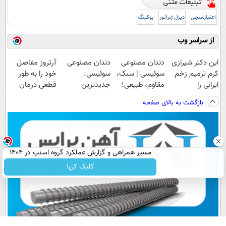
اعتبارسنجی
دیزل ژنراتور
بوکینگ
از سراسر وب
این دکتر شیرازی
دندان مصنوعی
دندان مصنوعی
آرتروز مفاصل
کرم ترمیم زخم
سوئیسی | سبک،
سوئیسی:
خود را به طور
ایرانی را
مقاوم، طبیعی!
جدیدترین
قطعی درمان
ساخت!!!
ویزیت
فناوری اروپا،
کنید!
بازگشت به بالای صفحه
رایگان+پرداخت
سبک و مقاوم |
◗پرسش‌نامه◖
اقساطی😍
پرداخت قسطی
مسیر همراهی و گزارش عملکرد گروه اسنپ در ۱۴۰۴
کلیک کن!