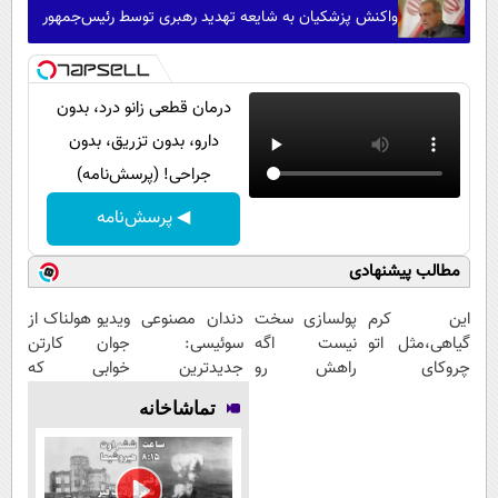
واکنش پزشکیان به شایعه تهدید رهبری توسط رئیس‌جمهور
درمان قطعی زانو درد، بدون
دارو، بدون تزریق، بدون
جراحی! (پرسش‌نامه)
◀ پرسش‌نامه
مطالب پیشنهادی
این کرم
پولسازی سخت
دندان مصنوعی
ویدیو هولناک از
گیاهی،مثل اتو
نیست اگه
سوئیسی:
جوان کارتن
چروکای
راهش رو
جدیدترین
خوابی که
پوستتوصاف
بدونی! " دوره
فناوری اروپا،
میلیاردر شد.
تماشاخانه
میکنه!50%تخفیف
رایگان "
سبک و مقاوم |
آموزش رایگان
پرداخت قسطی