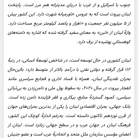
جنوب با اسرائیل و از غرب با دریای مدیترانه هم مرز است. پایتخت‌‌
لبنان بیروت است که به عروس خاورمیانه شهرت دارد. این کشور بیش
از 5 میلیون نفر جمعیت و 10هزار و پانصد کیلومتر مربع مساحت دارد.
واژۀ لبنان از «لبن» به معنای سفید گرفته شده که اشاره به دامنه‌های
کوهستانیِ پوشیده از برف دارد.
لبنان کشوری در حال توسعه است، در شاخص توسعۀ انسانی، در رتبۀ
112 قرار گرفته و دولتی نفتی با درآمدِ بالاتر از متوسط دارد؛ بااین‌حال
بحران نقدینگی لبنان، همراه با فساد اداری و فجایع سراسری مانند
انفجار بیروت در سال 2020، به سقوط پول ملی و دامن‌زدن به بی‌ثباتی
سیاسی، کمبود گستردۀ منابع، بیکاری و فقر فزاینده دامن زده است.
بانک جهانی، بحران اقتصادی لبنان را یکی از بدترین بحران‌های جهان
از قرن نوزدهم تاکنون دانسته است. به‌رغم اندازۀ کوچک این کشور،
فرهنگ لبنان در جهان عرب و در سطح جهانی زبانزد است. لبنان از
اعضای مؤسسِ سازمان ملل متحد و اتحادیۀ عرب است و عضو جنبش