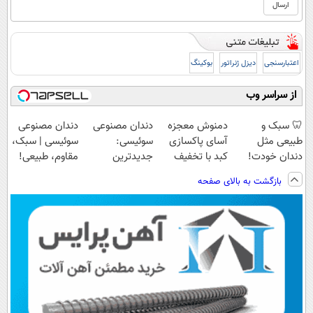
اعتبارسنجی
دیزل ژنراتور
بوکینگ
از سراسر وب
🦷 سبک و
دمنوش معجزه
دندان مصنوعی
دندان مصنوعی
طبیعی مثل
آسای پاکسازی
سوئیسی:
سوئیسی | سبک،
دندان خودت!
کبد با تخفیف
جدیدترین
مقاوم، طبیعی!
نصب آسان و
ویژه
فناوری اروپا،
ویزیت
بازگشت به بالای صفحه
پرداخت اقساطی
سبک و مقاوم |
رایگان+پرداخت
💳 📍 تهران
پرداخت قسطی
اقساطی😍