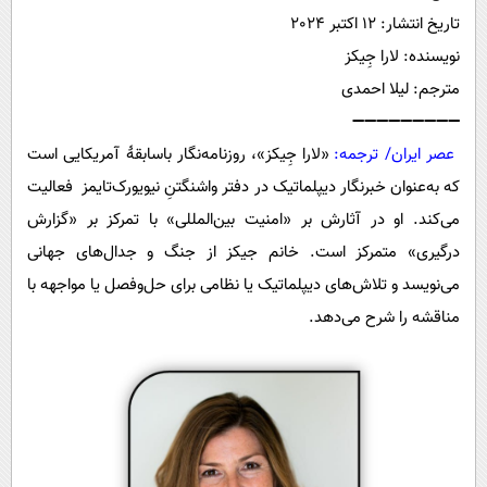
پیامک
سرگرمی
تاریخ انتشار: 12 اکتبر 2024
روانشناسی
فناوری
نویسنده: لارا جِیکز
مترجم: لیلا احمدی
آشپزی
گوناگون
➖➖➖➖➖➖➖➖➖
دانلود
حوادث
عصر ایران/ ترجمه:
«لارا جِیکز»، روزنامه‌نگار باسابقۀ آمریکایی است
محیط زیست
که به‌عنوان خبرنگار دیپلماتیک در دفتر واشنگتنِ نیویورک‌تایمز فعالیت
سلامت
می‌کند. او در آثارش بر «امنیت بین‌المللی» با تمرکز بر «گزارش
درگیری» متمرکز است. خانم جیکز از جنگ و جدال‌های جهانی
فرهنگی
می‌نویسد و تلاش‌های دیپلماتیک یا نظامی برای حل‌و‌فصل یا مواجهه با
بین الملل
مناقشه را شرح می‌دهد.
اجتماعی
حیات وحش
سیاست خارجی