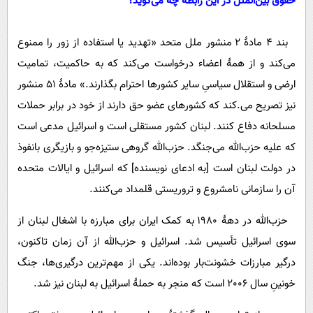
حقوق بین‌الملل در این رابطه چه می‌گوید؟
بند 4 مادۀ 2 منشور ملل متحد «تهدید یا استفاده از زور را ممنوع
می‌کند و از همۀ اعضاء درخواست می‌کند که به حاکمیت، تمامیت
ارضی و استقلال سیاسیِ سایر کشورها احترام بگذارند.» مادۀ 51 منشور
نیز تصریح می.کند که کشورهای عضو حق دارند از خود در برابر حملات
مسلحانه دفاع کنند. لبنان کشور مستقلی است و اسرائیل مدعی است
که علیه حزب‌الله می‌جنگد. حزب‌الله گروهی ستیزه‌جو و بازیگری بانفوذ
در دولت لبنان است [به ادعای نویسنده] که اسرائیل و ایالات متحده
آن را سازمانی نامشروع و تروریستی قلمداد می‌کنند.
حزب‌‌الله در دهۀ 1980 به کمک ایران برای مبارزه با اشغال لبنان از
سوی اسرائیل تأسیس شد. اسرائیل و حزب‌الله از آن زمان تاکنون،
درگیر مبارزات خشونت‌بار بوده‌اند. یکی از مهم‌ترین درگیری‌ها، جنگ
خونینِ سال 2006 است که منجر به حملۀ اسرائیل به لبنان نیز شد.