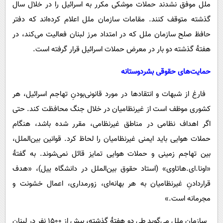
ملل موفق نشدند حملات موشکی مکرر به اسرائیل را در خلال سال
گذشته متوقف کنند. مقامات سازمان ملل اعلام کرده‌اند که دفتر
حافظ صلح سازمان ملل که در امتداد مرز لبنان فعالیت می‌کند، در
هفتۀ گذشته دو بار در معرض حملات اسرائیل قرار گرفته است.
حمایت‌های حقوقی بشردوستانه
فارغ از شبهات و انتقادها در مورد قانونی‌بودنِ تهاجم اسرائیل، هر
کشوری موظف است از غیرنظامیان در خلال جنگ محافظت کند. حتی
اگر اهداف نظامی در مناطق غیرنظامی، مقرر شده باشد، هنگام
حملات هوایی باید ایمنی غیرنظامیان را لحاظ کرد. قوانین بین‌الملل،
بین تهاجم زمینی و حملات هوایی تمایز قائل نمی‌شوند. به گفتۀ
«اونا.ای.‌هاتاوی» (استاد حقوق بین‌الملل در دانشگاه ییل)، «هدف
قراردادنِ غیرنظامیان به هر بهانه‌ای، زورمداری، اعمال خشونت و
مجرمانه است.»
سازمان ملل می‌گوید طی دو هفتۀ گذشته، بیش از 1500 نفر در لبنان