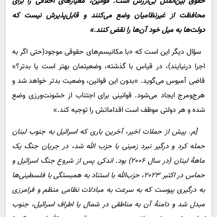
حقوق بین‌الملل بی‌ارزش است. قوانین، معیارهای اخلاقی را برای
محافظت از غیرنظامیان وضع می‌کنند و قابل‌پذیرش نیست که
دولت‌ها به میل خود آن‌ها را نقض کنند.»
سؤال دیگر این است که «با مکانیسم‌های حقوقی موجود(حتی اگر به
اجرا درنیایند)، در قیاس با گذشته، وضعیتمان بهتر است یا بدتر؟»
قاضی آمبوس می‌گوید. «بدون این قوانین، وضعیت بدتر خواهد شد و
هرج‌و‌مرج ایجاد می‌شود. قوانینی برای اجتناب از خشونت‌ورزی وضع
شده و هر دولتی موظف است اقداماتش را توجیه کند.»
[م. پیش از حملات اخیر، آخرین باری که اسرائیل به جنوب لبنان
حمله کرد و درگیر نبرد زمینی با حزب الله شد، در جریان جنگ یک
ماهۀ لبنان (در سال 2006) بود. اندکی پس از شروع جنگ اسرائیل و
حماس در اکتبر 2023، حز‌ب‌الله با استناد به همبستگی با فلسطینی‌ها
به درگیری پیوست که به سرعت به مبادلات نظامی منظم و فرامرزی
مبدل شد و دامنۀ آن به مناطقی در شمال یا اطراف اسرائیل، جنوب