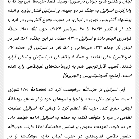
لبنان و بلندی های جولان در سوریه رسید. قصد حزب‌الله این بود که با
وادارکردن اسرائیل به جنگ در دو جبهه، بر اسرائیل فشار بیاورد و البته
پیشنهاد آتش‌بس فوری در لبنان، در صورت وقوع آتش‌بس در غزه را
داد. از 8 اکتبر 2023 تا 20 سپتامبر 2024، حزب الله 1900 حملۀ
فرامرزی انجام داده و اسرائیل 8300 حمله. در این جنگ، 564 نفر در
لبنان (از جمله 133 غیرنظامی و 52 نفر در اسرائیل (از جمله 27
غیرنظامی) جان باختند و همۀ غیرنظامیان در اسرائیل و لبنان آواره
شدند. آسیب قابل‌توجهی هم به زیرساخت‌های غیرنظامی وارد شده
است. (منبع: آسوشیتدپرس و الجزیره)]
[م. اسرائیل از حزب‌الله درخواست کرد که قطعنامۀ 1701 شورای
امنیت سازمان ملل متحد را اجرا و نیروهای خود را از شمال رودخانۀ
لیتانی خارج کند. حزب الله اعلام کرد تا زمانی که اسرائیل عملیات
نظامی در غزه را متوقف نکند، به حمله به اسرائیل ادامه خواهد داد.
هر دو طرف، تعهدات معوقی بر اساس قطعنامۀ 1701 دارند. حزب‌الله
حضور نظامی قدرتمندی در جنوب لبنان دارد، موشک‌ها را در