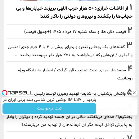
1
از افاضات خرازی: ۵۰ هزار حزب اللهی بریزند خیابان‌ها و بی
حجاب‌ها را بکشند و نیرو‌های دولتی را ناکار کنند!
2
قیمت دلار، طلا و سکه شنبه ۱۷ مرداد ۱۴۰۵ (+جدول قیمت)
3
گفته‌های یک روحانی تندرو و ردپای بیش از ۳ یا ۴ جرم جدی امنیتی
و کیفری / آن‌هایی که می‌خواهند به ۲۵۰ هزار نفر بپیوندند بدانند ...
4
محمدباقر خرازی تحت تعقیب قرار گرفت / احضار به دادگاه ویژه
روحانیت
5
واکنش پزشکیان به شایعه تهدید رهبری توسط رئیس‌جمهور
بازدید از IM LS7 لوکس ترین شاسی بلند برقی ایران در
6
باشگاه انقلاب
ثبت درخواست
پزشکیان: وقتی می‌توانیم حق‌مان را با گفت‌وگو بگیریم، چرا باید
بجنگیم؟/ عده‌ای می‌گفتند فلانی در آن جلسه تهدید کرده و دیگران را وادار
به پذیرش توافق کرده؛ مگر آن فرماندهان از تهدید من می‌ترسند؟
7