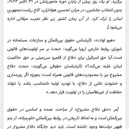
برگزید. او یک روز پیش از پایان دورۀ ماموریتش در ۳۱ اکتبر ۲۰۲۲،
بدون انتخاب جانشین، در میان تحسین هواداران، کاخ ریاست‌جمهوریِ
لبنان را ترک کرد. از آن زمان کشور زیر نظر نجیب میقاتی اداره
می‌شود.]
«هیو لوات»، کارشناس حقوق بین‌الملل و منازعات مسلحانه در
شورای روابط خارجی اروپا می‌گوید: «بحث بر سر اولویت‌های قانونی
است.آیا حق اسرائیل برای دفاع از قلمرو سرزمینی بر حق حاکمیتِ
لبنان غلبه می‌کند؟» کارشناسان حقوقی می‌گویند: «بحث دفاع
مشروع نیز با محدودیت‌های قانونی همراه است؛ به‌ویژه اگر زورمداری
و خشونتِ ناشی از دفاع، با تهدید اولیه نامتناسب باشد یا نتواند
حفاظت از غیرنظامیان را در اولویت قرار دهد.»
[م. «حق دفاع مشروع» از مباحث عمده و اساسی در حقوق
بین‌الملل است و به لحاظ تاریخی در روابط بین‌المللیِ خاورمیانه، از بدو
ظهور دولت‌ها وجود داشته است. باید دید جایگاه دفاع مشروع در