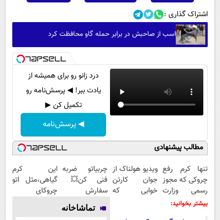
اشتراک گذاری :
اسب از صاحبش در برابر حمله گاو محافظت کرد
درد زانو رو برای همیشه از
یادت ببر! ◀ پرسش‌نامه رو
تکمیل کن ▶
◀ پرسش‌نامه
مطالب پیشنهادی
تنها کرم رفع
ویدیو هولناک از
چربیاتو ضربه
این کرم
چروکی که مجوز
جوان کارتن
فنی کن💥
گیاهی،مثل اتو
رسمی وزارت
خوابی که
سفارش
چروکای
بهداشت دارد
میلیاردر شد.
چربیسوز گیاهی
پوستتوصاف
بیشتر بخوانید:
تماشاخانه
آموزش رایگان
با 60%تخفیف تا
میکنه!50%تخفیف