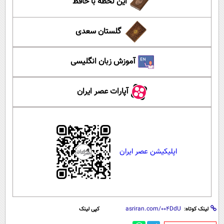
این لحظه با حافظ
گلستان سعدی
آموزش زبان انگلیسی
آپارات عصر ایران
اپلیکیشن عصر ایران
لینک کوتاه:
کپی لینک