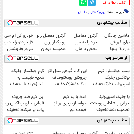
‌گزارش خطا در خبر
برچسب ها:
نیویورک تایمز
،
لبنان
مطالب پیشنهادی
ماشین چانگان
آرتروز مفاصل
آرتروز مفصل زانو
خودرو کی ام سی
برای فروش
خود را به طور
رو یکبار برای
j7 خودتو راحت و
داری؟ اینجا
قطعی درمان
همیشه درمان
سریع بفروشش
سریع بفروشش
کنید!
کن!
از سراسر وب
◗پرسش‌نامه◖
◗پرسش‌نامه◖
بمب جوانساز! کرم
این کرم گیاهی،مثل اتو
کرم جوانساز جلبک،
بوتاکس جلبک
چروکای پوستتوصاف
هدیه طبیعت به
اسپیرولینا50%تخفیف
میکنه!50%تخفیف
شما(خرید با تخفیف
ویژه)
با جلبک اسپیرولینا
فقط با یه کرم
این کرم ضد چروک
جوانی و شادابی پوستت
جوانساز، پیری رو از
آلمانی،جای بوتاکس رو
تضمینه50%تخفیف
خودت دور
برات پر میکنه!تخفیف
کن(تخفیف50%)
تا امشب
مطالب پیشنهادی
کمر درد داری؟
آرتروز مفصل زانو
میخوای
۲۵٪ تخفیف