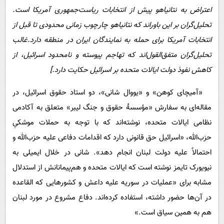
اعتراض به نتانیاهو پیش از انتخابات ریاست‌جمهوری آمریکا است.
تحلیل‌گران بر این باوراند که نتانیاهو چارچوب زمانی محدودی تا قبل از
انتخابات آمریکا برای حمله به نمایندگان ایران در منطقه دارد.غالب
تحلیل‌گران متفق‌القول‌اند که تهاجم پیوسته و نامحدود اسرائیل، از
کاهش نفوذ دولت ایالات متحده بر اسرائیل حکایت دارد.]
«آمیچای کوهن» و «یووال شانی»، دو استاد حقوق اسرائیل، در
مقاله‌ای به سفارش «مؤسسۀ حقوق و جنگ لیبر» متعلق به آکادمی
نظامی ایالات متحده، نوشته‌اند که با توجه به حملات موشکیِ
حزب‌الله، «اسرائیل حق قانونی دارد که اقدامات دفاعی علیه حزب‌الله و
احتمالاً علیه دولت لبنان انجام دهد». شانی در خلال ایمیلی به
نیویورک تایمز نوشته است که ایالات متحده و هم‌پیمانانش از استدلال
مشابه برای «عملیات در سوریه علیه داعش و کشورهایی که القاعده
در آن‌ها حضور داشته، استفاده کرده‌اند. دفاع مشروع در مورد لبنان
هم به همین‌ سیاق است.»