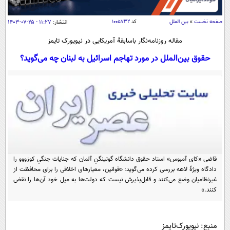
سیاسی
اقتصاد
صفحه نخست
»
بین الملل
کد
۱۰۰۵۷۳۲
انتشار:
۱۱:۲۷ - ۲۵-۰۷-۱۴۰۳
جامعه
اقتصادی
مقاله روزنامه‌نگار باسابقۀ آمریکایی در نیویورک تایمز
ورزشی
اجتماعی
حقوق بین‌الملل در مورد تهاجم اسرائیل به لبنان چه می‌گوید؟
خودرو
بین الملل
حوادث
فرهنگ و هنر
سیاست خارجی
سلامت
علم و دانش
یک برش دانایی
قرآن
فناوری و It
محیط زیست
گوناگون
علمی
سفر و تفریح
قاضی «کای آمبوس» استاد حقوق دانشگاه گوتینگنِ آلمان که جنایات جنگیِ کوزووو را
فیلم
سرگرمی
اخبار کریپتو
دادگاه ویژۀ لاهه بررسی کرده می‌گوید: «قوانین، معیارهای اخلاقی را برای محافظت از
عصر ایران 2
اقتصاد
باشگاه مغز
غیرنظامیان وضع می‌کنند و قابل‌پذیرش نیست که دولت‌ها به میل خود آن‌ها را نقض
کنند.»
آموزش زبان
خواندنی ها و دیدنی ها
ورزش
مجله تصویری سلاح
داستان کوتاه
سیاست
منبع: نیویورک‌تایمز