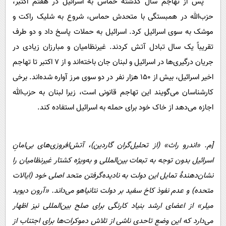
پس از تهاجم سال گذشتۀ حماس به اسرائیل در هفتم اکتبر،
حزب‌الله در همبستگی با متحدش حماس، شروع به شلیک راکت و
موشک به سوی اسرائیل کرد. اسرائیل به حملات پاسخ داد و دو طرف
تقریباً یک سال تبادل آتش کردند. غیرنظامیان و مبارزان زیادی در
جریان درگیری‌ها در اسرائیل و لبنان جان باخته‌اند و از 7 اکتبر تا تهاجم
اخیر اسرائیل، بیش از 150 هزار نفر در دو سوی مرز آواره شده‌اند. برخی
کارشناسان می‌گویند این تهاجم قانونی است، زیرا لبنان به حزب‌الله
اجازه می‌دهد از خاک خود برای حمله به اسرائیل استفاده کند.
[م. «اندرو راث» (از تحلیل‌گران گاردین)، آتش‌افروزی‌های بی‌امانِ
اسرائیل بدون توجه به تبعات بین‌المللی و به‌ویژه کشتار غیرنظامیان را
نشان‌دهندۀ تمایل این دولت به نادیده‌گرفتن متحد اصلی خود (ایالات
متحده) و عدم نفوذ کاخ سفید بر دولت نتانیاهو می‌داند. «آرون دیوید
میلر» از اعضای ارشد بنیاد کارنگی برای صلح بین‌المللی نیز اظهار
می‌دارد که این وضع تاحدی ناشی از تلاش دموکرات‌ها برای اجتناب از