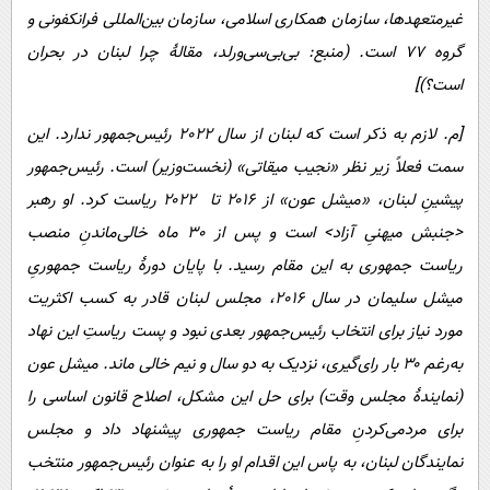
غیرمتعهدها، سازمان همکاری اسلامی، سازمان بین‌المللی فرانکفونی و
گروه 77 است. (منبع: بی‌بی‌سی‌و‌رلد، مقالۀ چرا لبنان در بحران
است؟)]
[م. لازم به ذکر است که لبنان از سال 2022 رئیس‌جمهور ندارد. این
سمت فعلاً زیر نظر «نجیب میقاتی» (نخست‌وزیر) است. رئیس‌جمهور
پیشینِ لبنان، «میشل عون» از ۲۰۱۶ تا ۲۰۲۲ ریاست کرد. او رهبر
<جنبش میهنیِ آزاد> است و پس از 30 ماه خالی‌ماندنِ منصب
ریاست جمهوری به این مقام رسید. با پایان دورۀ ریاست جمهوریِ
میشل سلیمان در سال 2016، مجلس لبنان قادر به کسب اکثریت
مورد نیاز برای انتخاب رئیس‌جمهور بعدی نبود و پست ریاستِ این نهاد
به‌رغم ۳۰ بار رای‌گیری، نزدیک به دو سال و نیم خالی ماند. میشل عون
(نمایندۀ مجلس وقت) برای حل این مشکل، اصلاح قانون اساسی را
برای مردمی‎‌کردنِ مقام ریاست جمهوری پیشنهاد داد و مجلس
نمایندگان لبنان، به پاس این اقدام او را به عنوان رئیس‌جمهور منتخب