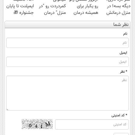
دیگه بسه! در
رو یکبار برای
کمردردت رو "در
ایمپلنت تا پایان
منزل درمانش
همیشه درمان
منزل" درمان
جشنواره 🎁
کن
کن!
کنی؟ (◂فیلم +
نظر شما
(◀پرسش‌نامه)
◗پرسش‌نامه◖
◂پرسش‌نامه)
نام
ایمیل
* نظر
* کد امنیتی