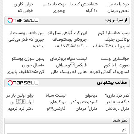
خود را به طور
شفابخش کبد با
بهت یاد بدیم
جوان کارتن
قطعی درمان
10 گیاه
چجوری
خوابی که
کنید!
موثر(تخفیف تا
پولدارشی! باور
میلیاردر شد.
از سراسر وب
◗پرسش‌نامه◖
امشب)
نداری امتحانش
آموزش رایگان
مجانیه
بمب جوانساز! کرم
این کرم گیاهی،مثل اتو
سن واقعی پوستت از
بوتاکس جلبک
چروکای پوستتوصاف
چیزی که فکر می‌کنی
اسپیرولینا50%تخفیف
میکنه!50%تخفیف
بیشتره...
جوانسازی پوست
لیست سیاه بروکرهای
بدون سوزن پوستتو
صورت را با کرم
فارکسو صرافی
10سال جوون
ضدچروک آلمانی تجربه
هایی که ریسک مالی
کن50%تخفیف پاییزی
کنید!
دارند!
مطالب پیشنهادی
کمر درد داری؟
میخوای
لیست سیاه
برای اولین بار در
دیگه بسه! در
کمردردت رو "در
بروکرهای
ایران🇮🇷 این
منزل درمانش
منزل" درمان
فارکسو
دکتر کرم ترمیم
کن
کنی؟ (◂فیلم +
صرافی هایی که
کننده 23 روزه
نظر شما
(◀پرسش‌نامه)
◂پرسش‌نامه)
ریسک مالی
ساخت!
دارند!
نام