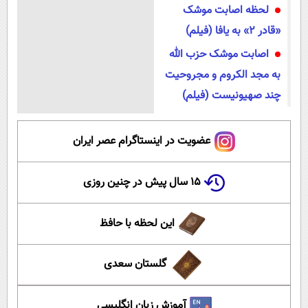
لحظه اصابت موشک
«قادر ۲» به یافا (فیلم)
اصابت موشک حزب الله
به مجد الکروم و مجروحیت
چند صهیونیست (فیلم)
عضویت در اینستاگرام عصر ایران
۱۵ سال پیش در چنین روزی
این لحظه با حافظ
گلستان سعدی
آموزش زبان انگلیسی