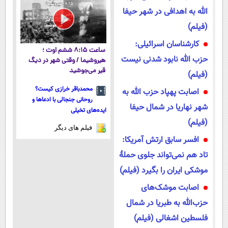
الله به اهدافی در شهر حیفا
(فیلم)
کارشناسان اسرائیلی:
ساعت ۸:۱۵ ششم اوت ؛
حزب الله نابود شدنی نیست
هیروشیما / وقتی شهر در دیگ
قیر می‌جوشید
(فیلم)
محمدباقر خرازی کیست؟
اصابت پهپاد حزب الله به
روحانی جنجالی با ادعاها و
شهر نهاریا در شمال حیفا
ایده‌های تخیلی
(فیلم)
فیلم های دیگر
افسر سابق ارتش آمریکا:
تاد هم نمی‌تواند جلوی حملهٔ
موشکی ایران را بگیرد (فیلم)
اصابت موشک‌های
حزب‌الله به طبریا در شمال
فلسطین اشغالی (فیلم)