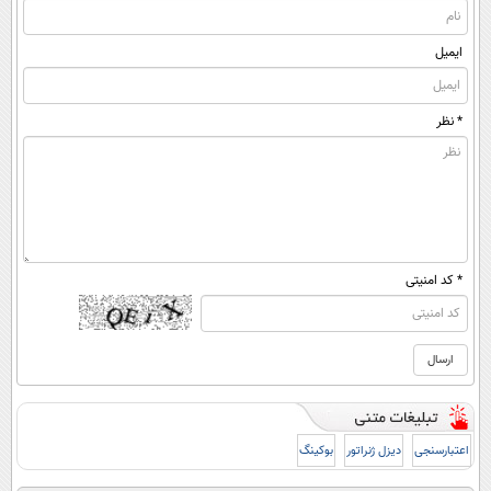
ایمیل
* نظر
* کد امنیتی
اعتبارسنجی
دیزل ژنراتور
بوکینگ