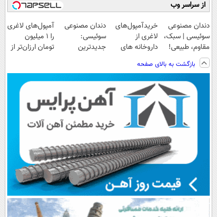
از سراسر وب
دندان مصنوعی
خریدآمپول‌های
دندان مصنوعی
آمپول‌های لاغری
سوئیسی | سبک،
لاغری از
سوئیسی:
را ۱ میلیون
مقاوم، طبیعی!
داروخانه های
جدیدترین
تومان ارزان‌تر از
ویزیت
اطرافت، ارسال
فناوری اروپا،
همه‌جا بخر!
بازگشت به بالای صفحه
رایگان+پرداخت
فوری همراه با
سبک و مقاوم |
اقساطی😍
پک یخ!
پرداخت قسطی