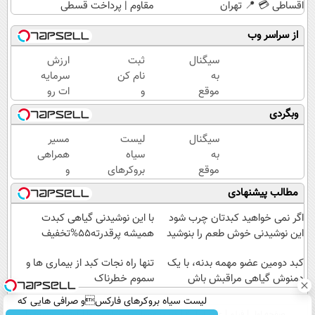
اقساطی 💳 📍 تهران
مقاوم | پرداخت قسطی
از سراسر وب
سیگنال
ثبت
ارزش
به
نام کن
سرمایه
موقع
و
ات رو
سرمایه
سیگنال
با
وبگردی
گذاری
رایگان
سینگال
(رایگان
بگیر ✅
درست
سیگنال
لیست
مسیر
به
بالا ببر
به
سیاه
همراهی
مدت
👌✅
موقع
بروکرهای
و
محدود)
سرمایه
فارکسو
گزارش
مطالب پیشنهادی
گذاری
صرافی
عملکرد
(رایگان
هایی که
گروه
اگر نمی خواهید کبدتان چرب شود
با این نوشیدنی گیاهی کبدت
به
ریسک
اسنپ
این نوشیدنی خوش طعم را بنوشید
همیشه پرقدرته55%تخفیف
مدت
مالی دارند!
در
محدود)
کبد دومین عضو مهمه بدنه، با یک
۱۴۰۴
تنها راه نجات کبد از بیماری ها و
دمنوش گیاهی مراقبش باش
سموم خطرناک
لیست سیاه بروکرهای فارکسو صرافی هایی که
صفحه اول
فیلم
عصر ایران۲
درباره عصرایران
تماس با ما
آرشیو
جستجو