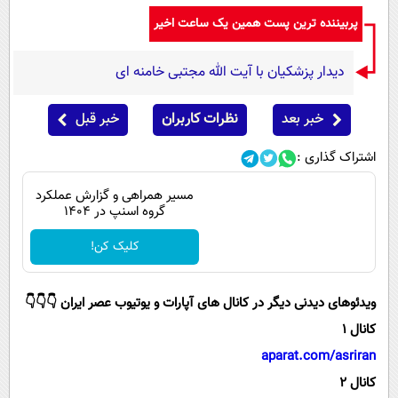
پیامک
سرگرمی
پربیننده ترین پست همین یک ساعت اخیر
روانشناسی
فناوری
دیدار پزشکیان با آیت الله مجتبی خامنه ای
آشپزی
گوناگون
دانلود
حوادث
خبر بعد
نظرات کاربران
خبر قبل
محیط زیست
اشتراک گذاری :
سلامت
مسیر همراهی و گزارش عملکرد
فرهنگی
گروه اسنپ در ۱۴۰۴
بین الملل
کلیک کن!
اجتماعی
ویدئوهای دیدنی دیگر در کانال های آپارات و یوتیوب عصر ایران 👇👇👇
حیات وحش
کانال 1
سیاست خارجی
aparat.com/asriran
کانال 2