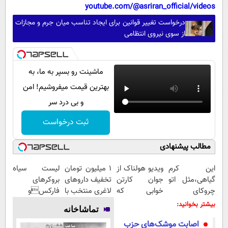
youtube.com/@asriran_official/videos
درخواست تغییر قوانین برای ایجاد تناسب میان جرم و مجازات
از سوی نیروی انتظامی
ماشینت رو بسپر به ما، به
بهترین قیمت میفروشیم! امن
و بی درد سر
ثبت درخواست
مطالب پیشنهادی
این کرم
ویدیو هولناک از
۱ میلیون تومان
لیست سیاه
گیاهی،مثل اتو
جوان کارتن
تخفیف داروهای
بروکرهای
چروکای
خوابی که
لاغری منتخب با
فارکسو
پوستتوصاف
میلیاردر شد.
ارسال از
صرافی هایی که
بیشتر بخوانید:
تماشاخانه
میکنه!50%تخفیف
آموزش رایگان
داروخانه
ریسک مالی
اصابت موشک‌های حزب
نزدیکت
دارند!