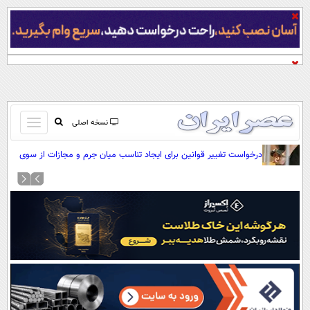
باز
نسخه اصلی
و
صفحه اول
درخواست تغییر قوانین برای ایجاد تناسب میان جرم و مجازات از سوی
بسته
نیروی انتظامی
تماس با ما
کردن
آرشیو
منو
جستجو
نظرسنجی
آب و هوا
اوقات شرعی
پیوند ها
سواد زندگی