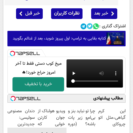
خبر بعد
نظرات کاربران
خبر قبل
اشتراک گذاری :
کنایه بقایی به ترامپ: اول پیروز شوید، بعد از غنائم بگویید
میخ کوب دستی فقط تا آخر
امروز حراج خورد!🔥
خرید با تخفیف
مطالب پیشنهادی
این کرم
چرا تو نباید بنز و
ویدیو هولناک از
دندان مصنوعی
گیاهی،مثل اتو
بی‌ام‌و زیر پات
جوان کارتن
سوئیسی:
چروکای
باشه؟ (دوره
خوابی که
جدیدترین
پوستتوصاف
رایگان درآمد
میلیاردر شد.
فناوری اروپا،