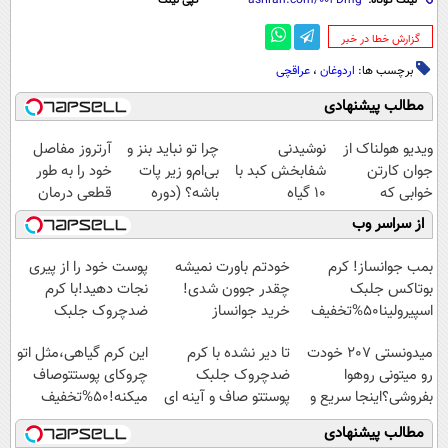
لینک کوتاه:
کپی لینک
‌گزارش خطا در خبر
برچسب ها:
اردوغان
،
عراقچی
مطالب پیشنهادی
ویدیو هولناک از
نوشیدنی
چرا تو نباید بنز و
آرتروز مفاصل
جوان کارتن
شفابخش کبد با
بی‌ام‌و زیر پات
خود را به طور
خوابی که
10 گیاه
باشه؟ (دوره
قطعی درمان
میلیاردر شد.
موثر(تخفیف تا
رایگان درآمد
کنید!
از سراسر وب
آموزش رایگان
امشب)
میلیاردی)
◗پرسش‌نامه◖
بمب جوانساز! کرم
خودتم باورت نمیشه
پوست خود را از پیری
بوتاکس جلبک
چقدر جوون شدی!
نجات دهید!با کرم
اسپیرولینا50%تخفیف
خرید جوانساز
ضدچروک جلبک
اسپیرولینا با تخفیف
میدونستی 207 خودت
تا دیر نشده با کرم
این کرم گیاهی،مثل اتو
ویژه
رو میتونی روهوا
ضدچروک جلبک
چروکای پوستتوصاف
بفروشی؟اینجا سریع و
پوستتو صاف و آینه ای
میکنه!50%تخفیف
راحت بفروش
کن!
مطالب پیشنهادی