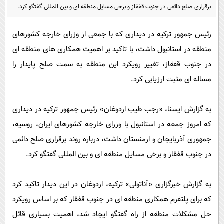
پیامک
سرگرمی
برقراری صلح دائمی در جنوب قفقاز و برخی مسایل منطقه ای و بین المللی گفتگو کرد.
روانشناسی
فناوری
رئیس جمهور ترکیه در دیداری که با جمعی از وزرای خارجه کشورهای
آشپزی
گوناگون
منطقه در استانبول داشت، با تاکید بر اهمیت همکاری های منطقه ای
دانلود
حوادث
در جنوب قفقاز، تغییر رویکرد این منطقه به سمت صلح پایدار را
مساله ای مثبت ارزیابی کرد.
محیط زیست
سلامت
به گزارش ایسنا، «رجب طیب اردوغان» رئیس جمهور ترکیه در دیداری
فرهنگی
که امروز جمعه در استانبول با وزرای خارجه کشورهای ایران، روسیه،
بین الملل
جمهوری آذربایجان و ارمنستان داشت، درباره روند برقراری صلح دائمی
اجتماعی
در جنوب قفقاز و برخی مسایل منطقه ای و بین المللی گفتگو کرد.
حیات وحش
به گزارش خبرگزاری «آناتولی» ترکیه، اردوغان در این دیدار تاکید کرد
سیاست خارجی
که برای پلتفرم همکاری منطقه ای در جنوب قفقاز که بر اساس رویکرد
حل مشکلات منطقه از راه گفتگو ایجاد شد، اهمیت بسیاری قائل