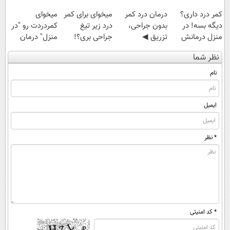
کمر درد داری؟
درمان درد کمر
میخوای برای کمر
میخوای
دیگه بسه! در
بدون جراحی،
درد زیر تیغ
کمردردت رو "در
منزل درمانش
تزریق ◀
جراحی بری؟!
منزل" درمان
کن
پرسش‌نامه رو پر
◗پرسش‌نامه رو
کنی؟ (◂فیلم +
نظر شما
(◀پرسش‌نامه)
کن ▶
پر کن◖
◂پرسش‌نامه)
نام
ایمیل
* نظر
* کد امنیتی