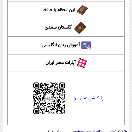
این لحظه با حافظ
گلستان سعدی
آموزش زبان انگلیسی
آپارات عصر ایران
اپلیکیشن عصر ایران