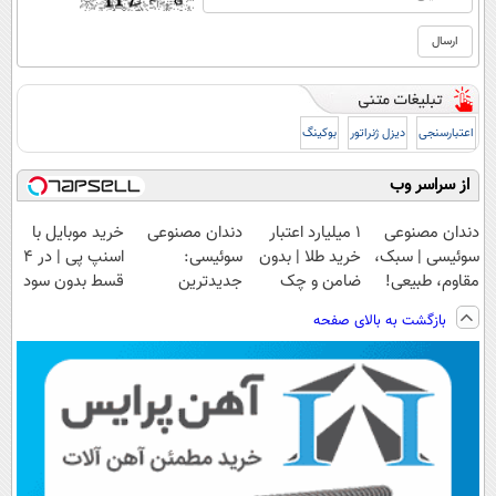
اعتبارسنجی
دیزل ژنراتور
بوکینگ
از سراسر وب
دندان مصنوعی
۱ میلیارد اعتبار
دندان مصنوعی
خرید موبایل با
سوئیسی | سبک،
خرید طلا | بدون
سوئیسی:
اسنپ پی | در ۴
مقاوم، طبیعی!
ضامن و چک
جدیدترین
قسط بدون سود
ویزیت
فناوری اروپا،
و کارمزد!
بازگشت به بالای صفحه
رایگان+پرداخت
سبک و مقاوم |
اقساطی😍
پرداخت قسطی