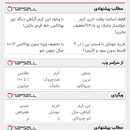
مطالب پیشنهادی
فقط 1ساعت وقت داری کرم
با وجود این کرم گیاهی دیگه دور
جوانساز جلبک رو با40%تخفیف
بوتاکس خط قرمز بکش!
بخری!
خرید موبایل با اسنپ پی | در ۴
با تخفیف ویژه بدون بوتاکس ۱۰،۱۲
قسط بدون سود و کارمزد!
سال جوون شو
از سراسر وب
عمقی
کرم
طلاسی
ترین
ضدچروک
| تا 100
چروکاتو،
جلبک،
میلیون
با این
جوانسازی
وام
وبگردی
کرم
طبیعی
آنی
جوانساز،
پوست
خرید
این کرم
خرید
مسیر
صاف
شما40%تخفیف
طلا💰
گیاهی،مثل
موبایل
همراهی
کن!
ثبت
اتو چروکای
با
و
(50%
نام
پوستتوصاف
اسنپ
گزارش
مطالب پیشنهادی