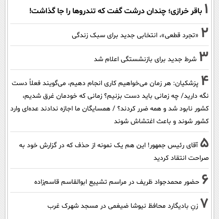
1
باقر خرازی؛ چندان درشت گفت که تندروها را جا گذاشت!
2
«تجرد قطعی»، انتخابی جدید برای سبک زندگی
3
شرط جدید برای بازنشستگی اعلام شد
4
پزشکیان: هر زمان می‌خواهیم کاری انجام دهیم، می‌گویند فعلاً دست
نگه دارید/ چه زمانی باید دست بزنیم؟ زمانی که خودمان غرق شدیم،
کشور نابود شد و همه ضرر کردند؟ / همسایگان ما اجازه ندادند عده‌ای وارد
کشور شوند و باعث اغتشاش شوند
5
آقای رئیس جمهور! این هم یک نمونه از حذف که در گزارش خود به
صراحت انتقاد کردید
6
حضور محمدجواد ظریف در مراسم تشییع ابوالقاسم قاسم‌زاده
7
زنِ بادیگارد محافظ نیوشا ضیغمی در مسجد شهرک غرب