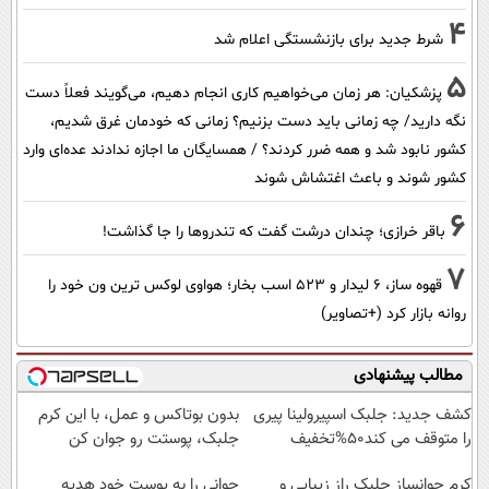
4
شرط جدید برای بازنشستگی اعلام شد
5
پزشکیان: هر زمان می‌خواهیم کاری انجام دهیم، می‌گویند فعلاً دست
نگه دارید/ چه زمانی باید دست بزنیم؟ زمانی که خودمان غرق شدیم،
کشور نابود شد و همه ضرر کردند؟ / همسایگان ما اجازه ندادند عده‌ای وارد
کشور شوند و باعث اغتشاش شوند
6
باقر خرازی؛ چندان درشت گفت که تندروها را جا گذاشت!
7
قهوه ساز، 6 لیدار و 523 اسب بخار؛ هواوی لوکس ترین ون خود را
روانه بازار کرد (+تصاویر)
مطالب پیشنهادی
کشف جدید: جلبک اسپیرولینا پیری
بدون بوتاکس و عمل، با این کرم
را متوقف می کند50%تخفیف
جلبک، پوستت رو جوان کن
کرم جوانساز جلبک راز زیبایی و
جوانی را به پوست خود هدیه