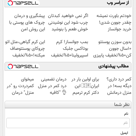
میلیاردر شد.
موثر(تخفیف تا
فناوری اروپا،
کنید!
از سراسر وب
آموزش رایگان
امشب)
سبک و مقاوم |
◗پرسش‌نامه◖
پرداخت قسطی
خودتم باورت نمیشه
اگر نمی خواهید کبدتان
پیشگیری و درمان
چقدر جوون شدی!
چرب شود این نوشیدنی
چروک های پوستی با
خرید جوانساز
خوش طعم را بنوشید
این روش امن
اسپیرولینا با تخفیف
بدون سوزن پوستتو
بمب جوانساز! کرم
این کرم گیاهی،مثل اتو
ویژه
10سال جوون
بوتاکس جلبک
چروکای پوستتوصاف
کن50%تخفیف پاییزی
اسپیرولینا50%تخفیف
میکنه!50%تخفیف
مطالب پیشنهادی
کمر درد داری؟
برای اولین بار در
درمان تضمینی
میخوای
دیگه بسه! در
ایران🇮🇷 این
درد کمر در منزل
کمردردت رو "در
منزل درمانش
دکتر کرم ترمیم
👌 "کافیه
منزل" درمان
کن
کننده 23 روزه
پرسش‌نامه رو پر
کنی؟ (◂فیلم +
نظر شما
(◀پرسش‌نامه)
ساخت!
کنی"
◂پرسش‌نامه)
نام
ایمیل