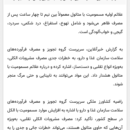
پیامک
سرگرمی
روانشناسی
فناوری
علائم اولیه مسمومیت با متانول معمولاً بین نیم تا چهار ساعت پس از
مصرف ظاهر می‌شود و شامل تهوع، استفراغ، درد شکمی، سردرد،
آشپزی
گوناگون
گیجی و خواب‌آلودگی است.
دانلود
حوادث
محیط زیست
به گزارش خبرآنلاین، سرپرست گروه تجویز و مصرف فرآورده‌های
سلامت
سلامت سازمان غذا و دارو، به خطرات جدی مصرف مشروبات الکلی،
به‌ویژه انواع تقلبی و دست‌ساز، اشاره کرده و درباره علائم مسمومیت با
فرهنگی
متانول هشدار داد. این مواد می‌توانند به نابینایی و حتی مرگ منجر
بین الملل
شوند.
اجتماعی
حیات وحش
راضیه کشاورز ملکی سرپرست گروه تجویز و مصرف فرآورده‌های
سلامت سازمان غذا و دارو با اشاره به افزایش موارد مسمومیت با الکل
سیاست خارجی
در سطح کشور، تأکید کرد: مصرف مشروبات الکلی تقلبی، به‌ویژه
آن‌هایی که حاوی متانول هستند، می‌تواند خطرات جانی و جدی را به