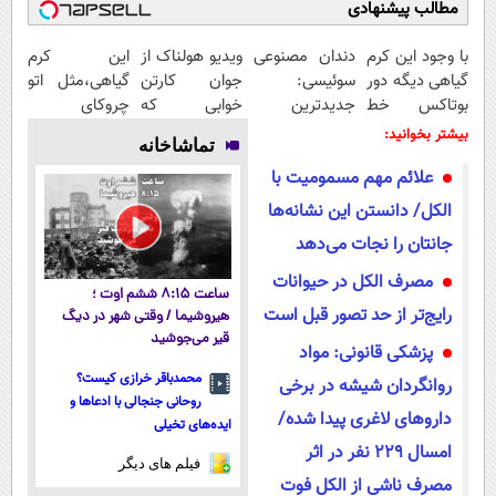
مطالب پیشنهادی
با وجود این کرم
دندان مصنوعی
ویدیو هولناک از
این کرم
گیاهی دیگه دور
سوئیسی:
جوان کارتن
گیاهی،مثل اتو
بوتاکس خط
جدیدترین
خوابی که
چروکای
قرمز بکش!
فناوری اروپا،
میلیاردر شد.
پوستتوصاف
بیشتر بخوانید:
تماشاخانه
سبک و مقاوم |
آموزش رایگان
میکنه!50%تخفیف
علائم مهم مسمومیت با
پرداخت قسطی
الکل/ دانستن این نشانه‌ها
جانتان را نجات می‌دهد
مصرف الکل در حیوانات
ساعت ۸:۱۵ ششم اوت ؛
رایج‌تر از حد تصور قبل است
هیروشیما / وقتی شهر در دیگ
قیر می‌جوشید
پزشکی قانونی: مواد
محمدباقر خرازی کیست؟
روانگردان شیشه در برخی
روحانی جنجالی با ادعاها و
داروهای لاغری پیدا شده/
ایده‌های تخیلی
امسال 229 نفر در اثر
فیلم های دیگر
مصرف ناشی از الکل فوت