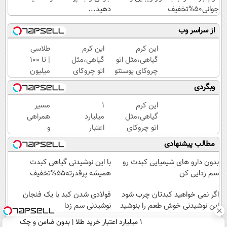
جوانی50%تخفیف
دهید...
از سراسر وب
این کرم
این کرم
طلاسی
گیاهی،مثل اتو
گیاهی،مثل
| تا 100
چروکای پوستتو
اتو چروکای
میلیون
صاف
پوستتوصاف
وام
وبگردی
میکنه!+تخفیف
میکنه!50%تخفیف
آنی
ویژه
خرید
این کرم
۱
مسیر
طلا💰
گیاهی،مثل
میلیارد
همراهی
ثبت
اتو چروکای
اعتبار
و
نام
پوستتوصاف
خرید
گزارش
مطالب پیشنهادی
کن!
میکنه!50%تخفیف
طلا |
عملکرد
بدون
گروه
بدون دارو های شیمیایی کبدت رو
با این نوشیدنی گیاهی کبدت
ضامن
اسنپ
سم زدایی کن
همیشه پرقدرته55%تخفیف
و چک
در
اگر نمی خواهید کبدتان چرب شود
۱۴۰۴
فولادی شدن کبد با یک فنجان
این نوشیدنی خوش طعم را بنوشید
نوشیدنی سم زدا
۱ میلیارد اعتبار خرید طلا | بدون ضامن و چک