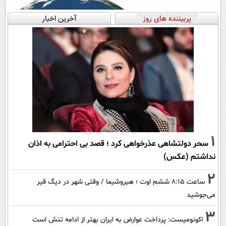
پربیننده های روز
آخرین اخبار
1
سحر دولتشاهی عذرخواهی کرد ؛ قصد بی احترامی به اذان
نداشتم (عکس)
2
ساعت ۸:۱۵ ششم اوت ؛ هیروشیما / وقتی شهر در دیگ قیر
می‌جوشید
3
اکونومیست: پرداخت عوارض به ایران بهتر از ادامه تنش است