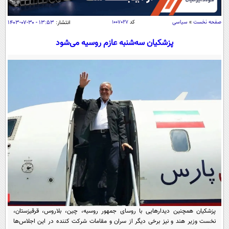
سیاسی
اقتصاد
صفحه نخست
»
سیاسی
کد
۱۰۰۷۰۲۷
انتشار:
۱۳:۵۳ - ۳۰-۰۷-۱۴۰۳
جامعه
اقتصادی
پزشکیان سه‌شنبه عازم روسیه می‌شود
ورزشی
اجتماعی
خودرو
بین الملل
حوادث
فرهنگ و هنر
سیاست خارجی
سلامت
علم و دانش
یک برش دانایی
قرآن
فناوری و It
محیط زیست
گوناگون
علمی
سفر و تفریح
فیلم
سرگرمی
اخبار کریپتو
عصر ایران 2
اقتصاد
باشگاه مغز
آموزش زبان
خواندنی ها و دیدنی ها
ورزش
مجله تصویری سلاح
پزشکیان همچنین دیدارهایی با روسای جمهور روسیه، چین، بلاروس، قرقیزستان،
داستان کوتاه
سیاست
نخست وزیر هند و نیز برخی دیگر از سران و مقامات شرکت کننده در این اجلاس‌ها