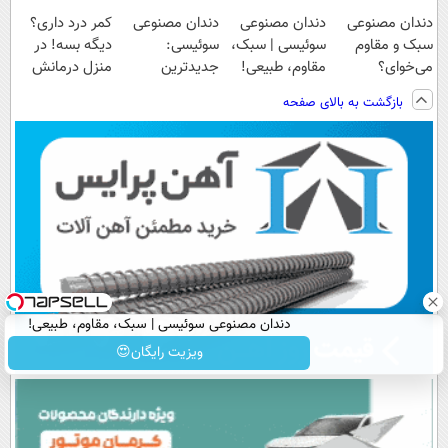
دندان مصنوعی
دندان مصنوعی
دندان مصنوعی
کمر درد داری؟
سبک و مقاوم
سوئیسی | سبک،
سوئیسی:
دیگه بسه! در
می‌خوای؟
مقاوم، طبیعی!
جدیدترین
منزل درمانش
پرداخت اقساطی
ویزیت
فناوری اروپا،
کن
بازگشت به بالای صفحه
هم داریم!😍 |
رایگان+پرداخت
سبک و مقاوم |
(◀پرسش‌نامه)
📍تهران
اقساطی😍
پرداخت قسطی
دندان مصنوعی سوئیسی | سبک، مقاوم، طبیعی!
ویزیت رایگان+پرداخت اقساطی😍
ویزیت رایگان😍