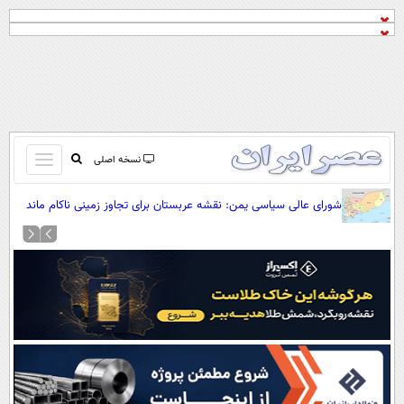
باز
نسخه اصلی
و
صفحه اول
شورای عالی سیاسی یمن: نقشه عربستان برای تجاوز زمینی ناکام ماند
بسته
تماس با ما
کردن
آرشیو
منو
جستجو
نظرسنجی
آب و هوا
اوقات شرعی
پیوند ها
سواد زندگی