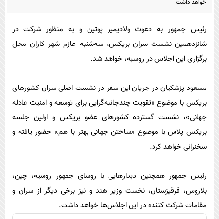
خواهد داشت.
پیامک
سرگرمی
روانشناسی
فناوری
رئیس جمهور به دعوت ولادیمیر پوتین و به منظور شرکت در
آشپزی
گوناگون
شانزدهمین نشست سران بریکس، سه‌شنبه عازم شهر کازان محل
برگزاری این اجلاس در روسیه، خواهد شد.
دانلود
حوادث
محیط زیست
مسعود پزشکیان در جریان این سفر در نشست اصلی سران کشورهای
سلامت
بریکس با موضوع «تقویت چندجانبه‌گرایی برای توسعه و امنیت عادله
فرهنگی
جهانی»، نشست گسترده کشورهای عضو بریکس و اولین جلسه
بریکس پلاس با موضوع «ساختن جهانی بهتر با هم» حضور یافته و
بین الملل
سخنرانی خواهد کرد.
اجتماعی
حیات وحش
رئیس جمهور همچنین دیدارهایی با روسای جمهور روسیه، چین،
سیاست خارجی
بلاروس، قرقیزستان، نخست وزیر هند و نیز برخی دیگر از سران و
مقامات شرکت کننده در این اجلاس‌ها خواهد داشت.