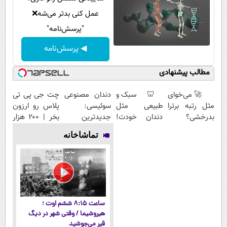
عمل کنی بدتر می‌شه❌
"پرسش‌نامه"
◀ پرسش‌نامه
مطالب پیشنهادی
🚀 می‌خوای
🦷 سبک و
دندان مصنوعی
چت جی پی تی
مثل رتبه برترا
طبیعی مثل
سوئیسی:
پلاس رو ارزون
بدرخشی؟
دندان خودت!
جدیدترین
بخر | ۲۰۰ هزار
جمع‌بندی
نصب آسان و
فناوری اروپا،
تومن تخفیف
تماشاخانه
تابستون رایگان
پرداخت
سبک و مقاوم |
ماز 📚
اقساطی 💳 📍
پرداخت قسطی
تهران
ساعت ۸:۱۵ ششم اوت ؛
هیروشیما / وقتی شهر در دیگ
قیر می‌جوشید