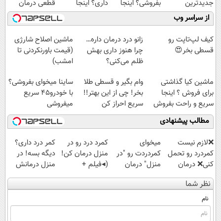
جدیدترین
بفروشی؟ اینجا
داری؟ اینجا
قطعی درمان
فناوری اروپا،
راحت و در
سریع بفروشش
کنید!
از سراسر وب
سبک و مقاوم |
کوتاه‌ترین زمان
◗پرسش‌نامه◖
پرداخت قسطی
ممکن بفروشش
کیف لپ‌تاپت رو
زانو درد درمان داره…
ماشین اصلاح شارژی
قسطی بخر😍
چرا هنوز داری بهش
(قیمت باورنکردنی تا
ظلم می‌کنی؟
امشب)
ماشین کیا گذاشتی
وام بگیر و قسطی طلا
ساینا میخوای بفروشی؟
برای فروش ؟ اینجا
بخر! چی از این بهتر!!
با خودرو45 سریع
سریع و راحت بفروش
سریع احراز کن
میفروشی
مطالب پیشنهادی
❌لازم نیست
میخوای
کمرد درد رو در
کمر درد داری؟
کمردرد رو تحمل
کمردردت رو "در
منزل درمان کن!
دیگه بسه! در
کنی❌ درمان
منزل" درمان
(◂فیلم +
منزل درمانش
بدون جراحی و
کنی؟ (◂فیلم +
پرسش‌نامه)
کن
نظر شما
قرص
◂پرسش‌نامه)
(◀پرسش‌نامه)
(پرسشنامه)
نام