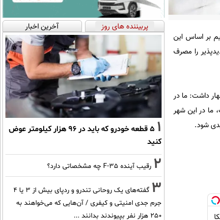
پربیننده های روز
آخرین اخبار
م بر اساس این
 کنیم وقتی در یک حوضه بالای ۹۰ درصد آب تجدیدپذیر را مصرف
هار داشت: ما در
یست، ما در این شهر
1
۵ قطعه خودرو که باید در ۹۶ هزار کیلومتر عوض
کنید
2
رقیب آینده F-35 چه مشخصاتی دارد؟
3
گفته‌های یک روحانی تندرو و ردپای بیش از ۳ یا ۴
جرم جدی امنیتی و کیفری / آن‌هایی که می‌خواهند به
۲۵۰ هزار نفر بپیوندند بدانند ...
نیکا