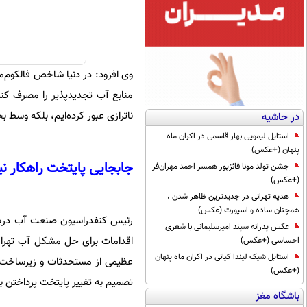
ناترازی عبور کرده‌ایم، بلکه وسط بح
در حاشیه
استایل لیمویی بهار قاسمی در اکران ماه
پنهان (+عکس)
جابجایی پایتخت راهکار 
جشن تولد مونا فائزپور همسر احمد مهران‌فر
(+عکس)
هدیه تهرانی در جدیدترین ظاهر شدن ،
همچنان ساده و اسپورت (عکس)
رئیس کنفدراسیون صنعت آب دربار
عکس پدرانه سپند امیرسلیمانی با شعری
اقدامات برای حل مشکل آب تهران 
احساسی (+عکس)
استایل شیک لیندا کیانی در اکران ماه پنهان
عظیمی از مستحدثات و زیرساخت ایج
(+عکس)
تصمیم به تغییر پایتخت پرداختن
باشگاه مغز