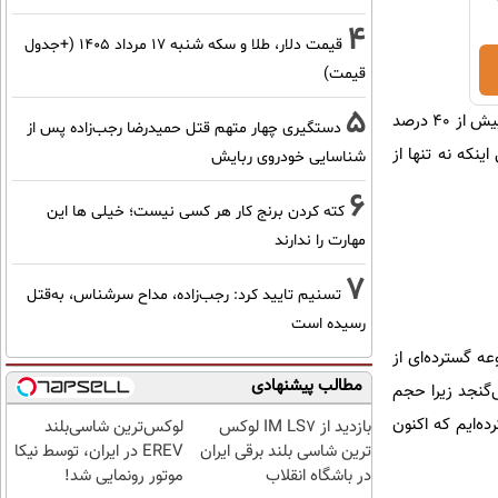
4
قیمت دلار، طلا و سکه شنبه ۱۷ مرداد ۱۴۰۵ (+جدول
قیمت)
5
وی افزود: در دنیا شاخص فالکوم‌مارک را برای تعیین ناترازی آب در یک منطقه داریم بر اساس این شاخص نباید بیش از ۴۰ درصد
دستگیری چهار متهم قتل حمیدرضا رجب‌زاده پس از
می‌کنیم یعنی اینکه نه تنها از
شناسایی خودروی ربایش
6
کته کردن برنج کار هر کسی نیست؛ خیلی ها این
مهارت را ندارند
7
تسنیم تایید کرد: رجب‌زاده، مداح سرشناس، به‌قتل
رسیده است
ه گسترده‌ای از
مطالب پیشنهادی
‌گنجد زیرا حجم
ه‌ایم که اکنون
بازدید از IM LS7 لوکس
لوکس‌ترین شاسی‌بلند
ترین شاسی بلند برقی ایران
EREV در ایران، توسط نیکا
در باشگاه انقلاب
موتور رونمایی شد!