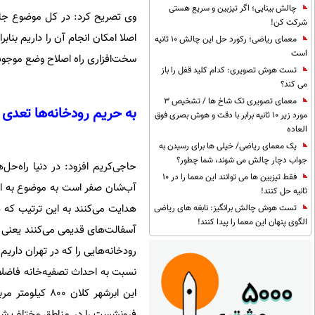
چالش بینایی؛ اگر تیزبین و سریع هستی
وی تصریح کرد: در کل موضوع جابج
شرکت کن!
اصلا امکان انجام آن را داریم بنابر
معمای ریاضی؛ رکورد حل این چالش 10 ثانیه
است
سخت‌افزاری راه اصلاح وضع موجود
تست هوش تصویری: کدام کلید قفل را باز
می کند؟
معمای تصویری تک شاخ ها / تشخیص 3
به حریم رودخانه‌ها تعدی 
مورد زیر 10 ثانیه برابر با دقت و هوش بصری فوق
العاده
یک معمای ریاضی/ خیلی ها برای رسیدن به
جواب دچار چالش می شوند، شما چطور؟
حاجی‌کریم افزود: در دنیا راه‌
فقط تیزبین ها می توانند این معما را در 10
آب‌شان صفر است به موضوع به است
ثانیه حل کنند!
هدایت می‌کنند به این ترتیب که 
تست هوش چالش برانگیز: نابغه های ریاضی
الگوی پنهان این معما را پیدا کنند!
آسفالت‌های قدیمی می‌کنند یعنی آ
رودخانه‌هایی را که در تهران داریم
نسبت به احداث تصفیه‌خانه فاضلا
این ابرشهر کلا
فرونشست را در مناطق مختلف شهر