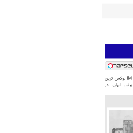
بازدید از IM LS7 لوکس ترین
رقی ایران در