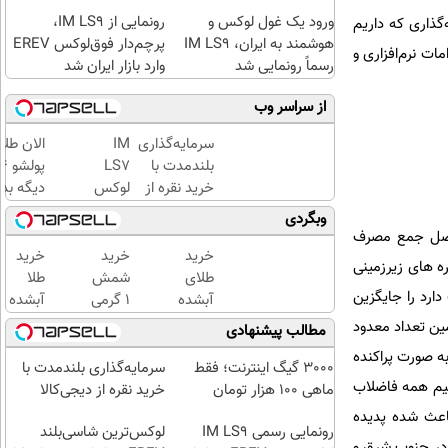
ورود یک غول لوکس و
رونمایی از IM LS9،
گذاری که داریم
هوشمند به ایران، IM LS9
پرچم‌دار فوق‌لوکس EREV
مات نرم‌افزاری و
رسماً رونمایی شد
وارد بازار ایران شد
از سراسر وب
سرمایه‌گذاری
IM
الان طلا
بلندمدت با
LS7
خرید نقره از
لوکس
دیگه بده
دیجی‌کالا
ترین
سرمایه‌گ
وبگردی
شاسی
طلا با ا
حاصل جمع مصرف
بلند
بی‌بهره
خرید
خرید
خرید
ه های زیرزمینی
برقی
طلای
شمش
طلا
ارد را جایگزین
ایران
آبشده
1 گرمی
آبشده
حتی با
از
با 100
ین تعداد معدود
مطالب پیشنهادی
۱۰۰هزارتومان
طلاسی
هزار
به صورت پراکنده
تومن
3000 گیگ اینترنت؛ فقط
سرمایه‌گذاری بلندمدت با
نیم همه فاضلاب
ماهی 100 هزار تومان
خرید نقره از دیجی‌کالا
ین باعث شده پدیده
رونمایی رسمی IM LS9
لوکس‌ترین شاسی‌بلند
در جنوب شرق و