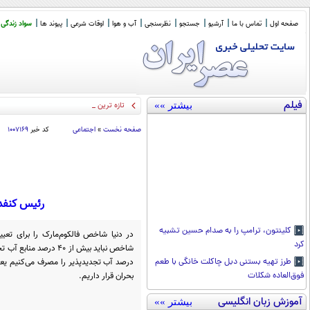
صفحه اول
تماس با ما
آرشیو
جستجو
نظرسنجی
آب و هوا
اوقات شرعی
پیوند ها
سواد زندگی
فیلم
بیشتر »»
تازه ترین آمار شهدای جنگ 40 رو
_
صفحه نخست
»
اجتماعی
کد خبر
۱۰۰۷۱۶۹
رئیس کنفد
کلینتون، ترامپ را به صدام حسین تشبیه
در دنیا شاخص فالکوم‌مارک را برای تعی
کرد
درصد آب تجدیدپذیر را مصرف می‌کنیم یعنی 
طرز تهیه بستنی دبل چاکلت خانگی با طعم
بحران قرار داریم.
فوق‌العاده شکلات
آموزش زبان انگلیسی
بیشتر »»