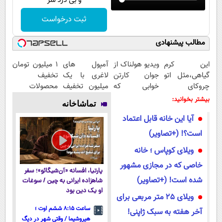
و بی درد سر
ثبت درخواست
مطالب پیشنهادی
این کرم
ویدیو هولناک از
آمپول های
۱ میلیون تومان
گیاهی،مثل اتو
جوان کارتن
لاغری با یک
تخفیف
چروکای
خوابی که
میلیون تخفیف
محصولات
پوستتوصاف
میلیاردر شد.
| ارسال از
لاغری؛ یک قدم
بیشتر بخوانید:
تماشاخانه
میکنه!50%تخفیف
آموزش رایگان
داروخانه های
نزدیک‌تر به
آیا این خانه قابل اعتماد
معتبر
شروع کاهش
وزن
است؟! (+تصاویر)
ویلای کوپاس ؛ خانه
خاصی که در مجازی مشهور
پارتیا، افسانه «آن‌شیگائو»؛ سفر
شده است! (+تصاویر)
شاهزاده ایرانی به چین / سوغات
او یک دین بود
ویلای 25 متر مربعی برای
ساعت ۸:۱۵ ششم اوت ؛
آخر هفته به سبک ژاپنی!
هیروشیما / وقتی شهر در دیگ