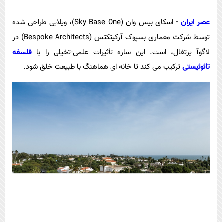
پیامک
سرگرمی
عصر ایران
-
اسکای بیس وان (Sky Base One)، ویلایی طراحی شده
روانشناسی
فناوری
توسط شرکت معماری بسپوک آرکیتکتس (Bespoke Architects) در
آشپزی
گوناگون
لاگوآ پرتغال، است. این سازه تأثیرات علمی-تخیلی را با
فلسفه
دانلود
حوادث
تائوئیستی
ترکیب می کند تا خانه ای هماهنگ با طبیعت خلق شود.
محیط زیست
سلامت
فرهنگی
بین الملل
اجتماعی
حیات وحش
سیاست خارجی