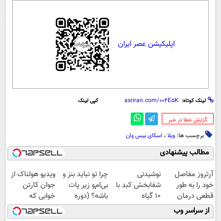
اپلیکیشن عصر ایران
لینک کوتاه:
کپی لینک
‌گزارش خطا در خبر
برچسب ها:
ویلا
،
اسکای بیس وان
مطالب پیشنهادی
آرتروز مفاصل
نوشیدنی
چرا تو نباید بنز و
ویدیو هولناک از
خود را به طور
شفابخش کبد با
بی‌ام‌و زیر پات
جوان کارتن
قطعی درمان
10 گیاه
باشه؟ (دوره
خوابی که
کنید!
موثر(تخفیف تا
رایگان درآمد
میلیاردر شد.
از سراسر وب
◗پرسش‌نامه◖
امشب)
میلیاردی)
آموزش رایگان