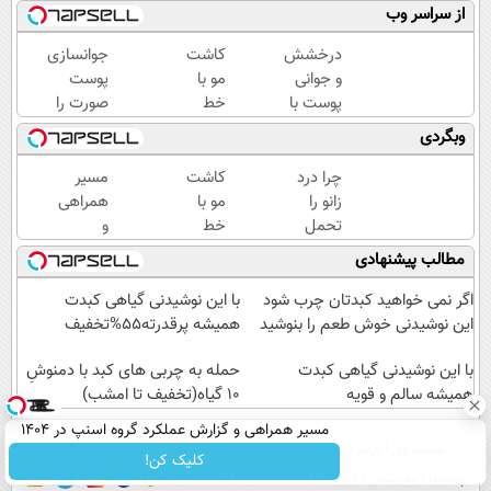
از سراسر وب
درخشش
کاشت
جوانسازی
و جوانی
مو با
پوست
پوست با
خط
صورت را
جلبک
رویش
با کرم
وبگردی
اسپیرولینا!
طبیعی
ضدچروک
خرید
😍
آلمانی
چرا درد
کاشت
مسیر
محصول با
اقساطی
تجربه
زانو را
مو با
همراهی
تخفیف
بدون
کنید!
تحمل
خط
و
ویژه
بهره
می‌کنی؟
رویش
گزارش
مطالب پیشنهادی
خیلی
طبیعی
عملکرد
ساده
😍
گروه
اگر نمی خواهید کبدتان چرب شود
با این نوشیدنی گیاهی کبدت
درمنزل
اقساطی
اسنپ
این نوشیدنی خوش طعم را بنوشید
همیشه پرقدرته55%تخفیف
درمانش
بدون
در
کن
با این نوشیدنی گیاهی کبدت
بهره
۱۴۰۴
حمله به چربی های کبد با دمنوشِ
همیشه سالم و قویه
10 گیاه(تخفیف تا امشب)
مسیر همراهی و گزارش عملکرد گروه اسنپ در ۱۴۰۴
صفحه اول
فیلم
عصر ایران۲
درباره عصرایران
تماس با ما
آرشیو
جستجو
کلیک کن!
پیوندها
نظرسنجی
آب و هوا
اوقات شرعی
سواد زندگی