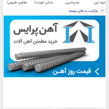
شود این
جدیدترین
دندان خودت!
مقاوم، طبیعی!
نوشیدنی خوش
فناوری اروپا،
نصب آسان و
ویزیت
بازگشت به بالای صفحه
طعم را بنوشید
سبک و مقاوم |
پرداخت اقساطی
رایگان+پرداخت
پرداخت قسطی
💳 📍 تهران
اقساطی😍