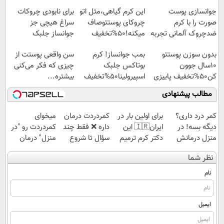
جوانسازی پوست
این کرم گیاهی،مثل اتو
برای نابودی چروکات
صورت را با کرم
چروکای پوستتوصاف
سراغ هیچی جز
ضدچروک آلمانی تجربه
میکنه!50%تخفیف
جوانساز جلبک
کنید!
نرو(تخفیف40%)
بدون سوزن پوستتو
بمب جوانساز! کرم
سن واقعی پوستت از
10سال جوون
بوتاکس جلبک
چیزی که فکر می‌کنی
کن50%تخفیف پاییزی
اسپیرولینا50%تخفیف
بیشتره...
مطالب پیشنهادی
کمر درد داری؟
برای اولین بار در
‌کمردردت درمان
میخوای
دیگه بسه! در
ایران🇮🇷 این
داره ❌ فقط چند
کمردردت رو "در
منزل درمانش
دکتر کرم ترمیم
سؤال تا شروع
منزل" درمان
کن
کننده 23 روزه
بهبودی فاصله‌
کنی؟ (◂فیلم +
نظر شما
(◀پرسش‌نامه)
ساخت!
داری!
◂پرسش‌نامه)
نام
ایمیل