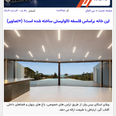
سیاسی
اقتصاد
صفحه نخست
»
بین الملل
کد
۱۰۰۷۴۵۸
انتشار:
۰۸:۴۰ - ۰۳-۰۸-۱۴۰۳
جامعه
اقتصادی
این خانه براساس فلسفه تائوئیستی ساخته شده است! (+تصاویر)
ورزشی
اجتماعی
خودرو
بین الملل
حوادث
فرهنگ و هنر
سیاست خارجی
سلامت
علم و دانش
یک برش دانایی
قرآن
فناوری و It
محیط زیست
گوناگون
علمی
سفر و تفریح
فیلم
سرگرمی
اخبار کریپتو
عصر ایران 2
اقتصاد
باشگاه مغز
آموزش زبان
خواندنی ها و دیدنی ها
ورزش
مجله تصویری سلاح
ویلای اسکای بیس وان از طریق تراس های خصوصی، باغ های پنهان و فضاهای داخلی
داستان کوتاه
سیاست
آفتاب گیر، ارتباطی با طبیعت ارائه می دهد.