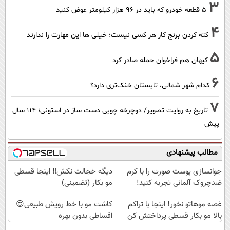
3
۵ قطعه خودرو که باید در ۹۶ هزار کیلومتر عوض کنید
4
کته کردن برنج کار هر کسی نیست؛ خیلی ها این مهارت را ندارند
5
کیهان هم فراخوان حمله صادر کرد
6
کدام شهر شمالی، تابستان خنک‌تری دارد؟
7
تاریخ به روایت تصویر/ دوچرخه چوبی دست ساز در استونی؛ 114 سال
پیش
مطالب پیشنهادی
جوانسازی پوست صورت را با کرم
دیگه خجالت نکش‼️ اینجا قسطی
ضدچروک آلمانی تجربه کنید!
مو بکار (تضمینی)
غصه موهاتو نخور! اینجا با تراکم
کاشت مو با خط رویش طبیعی😍
بالا مو بکار قسطی پرداختش کن
اقساطی بدون بهره