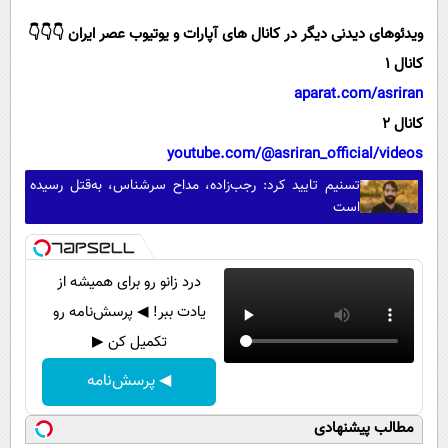
ویدئوهای دیدنی دیگر در کانال های آپارات و یوتیوب عصر ایران 👇👇👇
کانال 1
aparat.com/asriran
کانال 2
youtube.com/@asriran_official/videos
تسنیم تایید کرد: رجب‌زاده، مداح سرشناس، به‌قتل رسیده
است
درد زانو رو برای همیشه از
یادت ببر! ◀ پرسش‌نامه رو
تکمیل کن ▶
◀ پرسش‌نامه
مطالب پیشنهادی