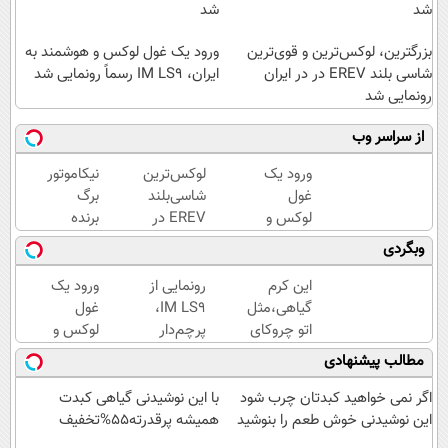
شد
شد
بزرگترین، لوکس‌ترین و قوی‌ترین
ورود یک غول لوکس و هوشمند به
شاسی بلند EREV در در ایران
ایران، IM LS9 رسماً رونمایی شد
رونمایی شد
از سراسر وب
ورود یک
لوکس‌ترین
نیکاموتور
غول
شاسی‌بلند
برگ
لوکس و
EREV در
برنده
هوشمند
ایران،
جدیدش
وبگردی
به ایران،
توسط نیکا
را رو کرد،
IM LS9
موتور
IM LS9
این کرم
رونمایی از
ورود یک
رسماً
رونمایی
رسماً
گیاهی،مثل
IM LS9،
غول
رونمایی
شد!
وارد بازار
اتو چروکای
پرچم‌دار
لوکس و
شد
ایران شد
پوستتوصاف
فوق‌لوکس
هوشمند
مطالب پیشنهادی
میکنه!50%تخفیف
EREV
به ایران،
وارد بازار
IM LS9
اگر نمی خواهید کبدتان چرب شود
با این نوشیدنی گیاهی کبدت
ایران شد
رسماً
این نوشیدنی خوش طعم را بنوشید
همیشه پرقدرته55%تخفیف
رونمایی