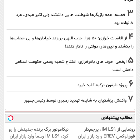
3
خمسه: همه بازیگرها شیطنت هایی داشتند ولی اکبر عبدی، مرد
خانواده بود
4
از افاضات خرازی: ۵۰ هزار حزب اللهی بریزند خیابان‌ها و بی حجاب‌ها
را بکشند و نیرو‌های دولتی را ناکار کنند!
5
ابطحی: حرف های باقرخرازی، افتتاح شعبه رسمی حکومت اسلامی
داعش است
6
پروژه تایفون ترکیه کلید خورد
7
واکنش پزشکیان به شایعه تهدید رهبری توسط رئیس‌جمهور
مطالب پیشنهادی
رونمایی از IM LS9، پرچم‌دار
نیکاموتور برگ برنده جدیدش را رو
فوق‌لوکس EREV وارد بازار ایران
کرد، IM LS9 رسماً وارد بازار ایران