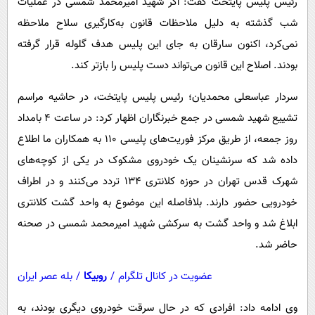
رئیس پلیس پایتخت گفت: اگر شهید امیرمحمد شمسی در عملیات
پیامک
سرگرمی
شب گذشته به دلیل ملاحظات قانون به‌کارگیری سلاح ملاحظه
روانشناسی
فناوری
نمی‌کرد، اکنون سارقان به جای این پلیس هدف گلوله قرار گرفته
آشپزی
گوناگون
بودند. اصلاح این قانون می‌تواند دست پلیس را بازتر کند.
دانلود
حوادث
سردار عباسعلی محمدیان؛ رئیس پلیس پایتخت، در حاشیه مراسم
محیط زیست
تشییع شهید شمسی در جمع خبرنگاران اظهار کرد: در ساعت ۴ بامداد
سلامت
روز جمعه، از طریق مرکز فوریت‌های پلیسی ۱۱۰ به همکاران ما اطلاع
داده شد که سرنشینان یک خودروی مشکوک در یکی از کوچه‌های
فرهنگی
شهرک قدس تهران در حوزه کلانتری ۱۳۴ تردد می‌کنند و در اطراف
بین الملل
خودرویی حضور دارند. بلافاصله این موضوع به واحد گشت کلانتری
اجتماعی
ابلاغ شد و واحد گشت به سرکشی شهید امیرمحمد شمسی در صحنه
حیات وحش
حاضر شد.
سیاست خارجی
عضویت در کانال تلگرام
/
روبیکا
/
بله عصر ایران
وی ادامه داد: افرادی که در حال سرقت خودروی دیگری بودند، به