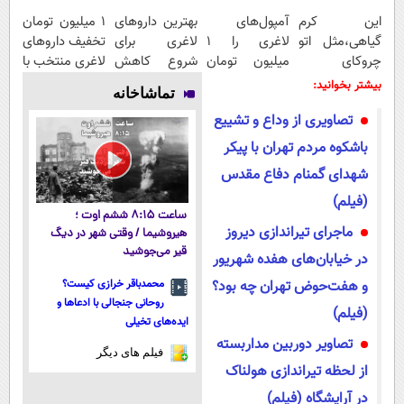
این کرم
آمپول‌های
بهترین داروهای
۱ میلیون تومان
گیاهی،مثل اتو
لاغری را ۱
لاغری برای
تخفیف داروهای
چروکای
میلیون تومان
شروع کاهش
لاغری منتخب با
پوستتوصاف
ارزان‌تر از
وزن، ارسال از
ارسال از
بیشتر بخوانید:
تماشاخانه
میکنه!50%تخفیف
همه‌جا بخر!
داروخانه های
داروخانه
تصاویری از وداع و تشییع
نزدیکت!
نزدیکت
باشکوه مردم تهران با پیکر
شهدای گمنام دفاع مقدس
(فیلم)
ساعت ۸:۱۵ ششم اوت ؛
ماجرای تیراندازی دیروز
هیروشیما / وقتی شهر در دیگ
قیر می‌جوشید
در خیابان‌های هفده شهریور
و هفت‌حوض تهران چه بود؟
محمدباقر خرازی کیست؟
روحانی جنجالی با ادعاها و
(فیلم)
ایده‌های تخیلی
تصاویر دوربین مداربسته
فیلم های دیگر
از لحظه تیراندازی هولناک
در آرایشگاه (فیلم)