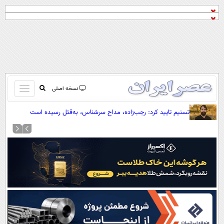
باز
نسخه اصلی
و
صفحه اول
تسنیم تایید کرد: رجب‌زاده، مداح سرشناس، به‌قتل رسیده است
بسته
تماس با ما
کردن
آرشیو
منو
جستجو
نظرسنجی
آب و هوا
اوقات شرعی
پیوند ها
سواد زندگی