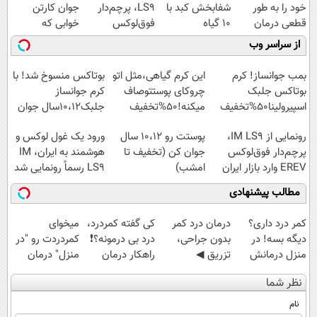
خود را به طور
شفابخش کبد با
LS9، پرچم‌دار
جوان کارتن
قطعی درمان
10 گیاه
فوق‌لوکس
خوابی که
کنید!
موثر(تخفیف تا
EREV وارد بازار
میلیاردر شد.
از سراسر وب
◗پرسش‌نامه◖
امشب)
ایران شد
آموزش رایگان
بمب جوانساز! کرم
این کرم گیاهی،مثل اتو
بوتاکس منسوخ شد! با
بوتاکس جلبک
چروکای پوستتوصاف
کرم جوانساز
اسپیرولینا50%تخفیف
میکنه!50%تخفیف
جلبک10،12سال جوان
شو50%تخفیف
رونمایی از IM LS9،
پوستت رو 10،12 سال
ورود یک غول لوکس و
پرچم‌دار فوق‌لوکس
جوان کن (تخفیف تا
هوشمند به ایران، IM
EREV وارد بازار ایران
امشب)
LS9 رسماً رونمایی شد
شد
مطالب پیشنهادی
کمر درد داری؟
درمان درد کمر
کی گفته کمردرد،
میخوای
دیگه بسه! در
بدون جراحی،
درد بی درمونه؟❗
کمردردت رو "در
منزل درمانش
تزریق ◀
راهکار درمان
منزل" درمان
کن
پرسش‌نامه رو پر
+پرسشنامه
کنی؟ (◂فیلم +
نظر شما
(◀پرسش‌نامه)
کن ▶
◂پرسش‌نامه)
نام