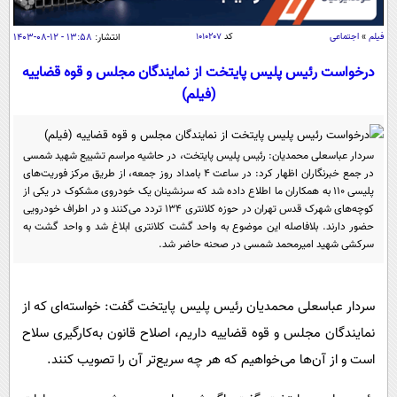
سیاسی
اقتصاد
فیلم
»
اجتماعی
کد
۱۰۱۰۲۰۷
انتشار:
۱۳:۵۸ - ۱۲-۰۸-۱۴۰۳
جامعه
اقتصادی
درخواست رئیس پلیس پایتخت از نمایندگان مجلس و قوه قضاییه
(فیلم)
ورزشی
اجتماعی
خودرو
بین الملل
حوادث
سردار عباسعلی محمدیان: رئیس پلیس پایتخت، در حاشیه مراسم تشییع شهید شمسی
فرهنگ و هنر
سیاست خارجی
سلامت
در جمع خبرنگاران اظهار کرد: در ساعت ۴ بامداد روز جمعه، از طریق مرکز فوریت‌های
علم و دانش
پلیسی ۱۱۰ به همکاران ما اطلاع داده شد که سرنشینان یک خودروی مشکوک در یکی از
یک برش دانایی
کوچه‌های شهرک قدس تهران در حوزه کلانتری ۱۳۴ تردد می‌کنند و در اطراف خودرویی
قرآن
فناوری و It
حضور دارند. بلافاصله این موضوع به واحد گشت کلانتری ابلاغ شد و واحد گشت به
محیط زیست
سرکشی شهید امیرمحمد شمسی در صحنه حاضر شد.
گوناگون
علمی
سفر و تفریح
فیلم
سرگرمی
اخبار کریپتو
سردار عباسعلی محمدیان رئیس پلیس پایتخت گفت: خواسته‌ای که از
عصر ایران 2
اقتصاد
باشگاه مغز
نمایندگان مجلس و قوه قضاییه داریم، اصلاح قانون به‌کارگیری سلاح
آموزش زبان
خواندنی ها و دیدنی ها
ورزش
مجله تصویری سلاح
است و از آن‌ها می‌خواهیم که هر چه سریع‌تر آن را تصویب کنند.
داستان کوتاه
سیاست