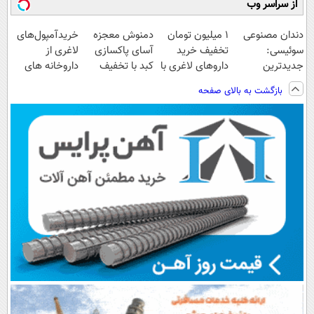
از سراسر وب
دندان مصنوعی
1 میلیون تومان
دمنوش معجزه
خریدآمپول‌های
سوئیسی:
تخفیف خرید
آسای پاکسازی
لاغری از
جدیدترین
داروهای لاغری با
کبد با تخفیف
داروخانه های
فناوری اروپا،
ارسال از
ویژه
اطرافت، ارسال
بازگشت به بالای صفحه
سبک و مقاوم |
داروخانه و پک
فوری همراه با
پرداخت قسطی
یخ!
پک یخ!